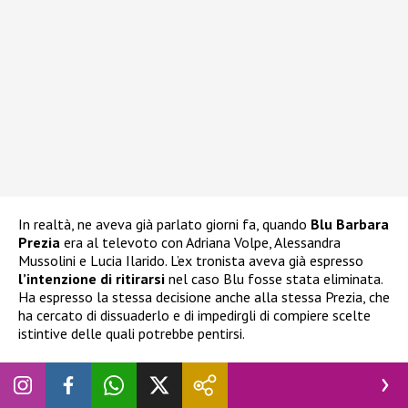
In realtà, ne aveva già parlato giorni fa, quando
Blu Barbara
Prezia
era al televoto con Adriana Volpe, Alessandra
Mussolini e Lucia Ilarido. L’ex tronista aveva già espresso
l’intenzione di ritirarsi
nel caso Blu fosse stata eliminata.
Ha espresso la stessa decisione anche alla stessa Prezia, che
ha cercato di dissuaderlo e di impedirgli di compiere scelte
istintive delle quali potrebbe pentirsi.
Grande Fratello Vip, Nicolò Brigante vuole
abbandonare: cosa è successo