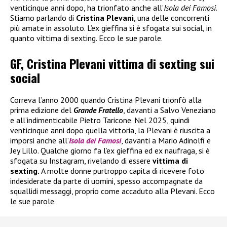
venticinque anni dopo, ha trionfato anche all’
Isola dei Famosi
.
Stiamo parlando di
Cristina Plevani
, una delle concorrenti
più amate in assoluto. L’ex gieffina si è sfogata sui social, in
quanto vittima di sexting. Ecco le sue parole.
GF, Cristina Plevani vittima di sexting sui
social
Correva l’anno 2000 quando Cristina Plevani trionfò alla
prima edizione del
Grande Fratello
, davanti a Salvo Veneziano
e all’indimenticabile Pietro Taricone. Nel 2025, quindi
venticinque anni dopo quella vittoria, la Plevani è riuscita a
imporsi anche all’
Isola dei Famosi
, davanti a Mario Adinolfi e
Jey Lillo. Qualche giorno fa l’ex gieffina ed ex naufraga, si è
sfogata su Instagram, rivelando di essere
vittima di
sexting.
A molte donne purtroppo capita di ricevere foto
indesiderate da parte di uomini, spesso accompagnate da
squallidi messaggi, proprio come accaduto alla Plevani. Ecco
le sue parole.