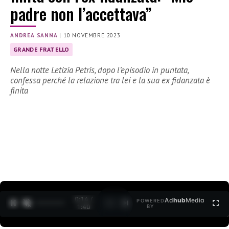
padre non l’accettava”
ANDREA SANNA
|
10 NOVEMBRE 2023
GRANDE FRATELLO
Nella notte Letizia Petris, dopo l’episodio in puntata,
confessa perché la relazione tra lei e la sua ex fidanzata è
finita
0:15 /
Ad
hub
Media
POWERED
1
/
2
1:40
BY