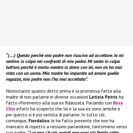
“(….) Questo perché mio padre non riusciva ad accettare. Io mi
sentivo in colpa nei confronti di mio padre. Mi sento in colpa
tutt’ora perché è morto mentre io stavo con lei, non mi ha mai
visto con un uomo. Mia madre ha imparato ad amare quella
ragazza, mio padre non l’ha mai accettata”.
Nonostante quanto detto prima e la promessa fatta alla
madre di non parlarne in diverse occasioni
Letizia Petris
ha
fatto riferimento alla sua ex fidanzata. Parlando con
Rosy
Chin
infatti ha scoperto che lei e la sua ex sono amiche e
per questo si è poi sentita di parlarne. In tutto ciò,
comunque,
Fiordaliso
le ha fatto presente che non ha
mancato di rispetto a nessuno parlandone, tantomeno verso
suo padre:
“
Lui non c’è più, quindi non puoi più ferirlo sotto