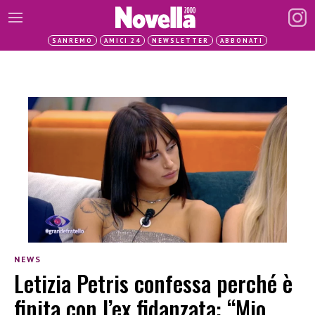
SANREMO
AMICI 24
NEWSLETTER
ABBONATI
NEWS
Letizia Petris confessa perché è
finita con l’ex fidanzata: “Mio