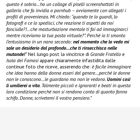
questo è sobrio…ho un collage di piselli screenshottati in
galleria che fa invidia a pornhub – ovviamente con allegati i
profili di provenienza. Mi chiedo: “quando te lo guardi, lo
fotografi e ce lo spedisci, che reazione ti aspetti da noi
fanciulle?!…che masturbazione mentale ti fai ad immaginarci
mentre riceviamo la tua posta virtuale?”. Perché io ti smonto
l’entusiasmo in un nano secondo:
nel momento che lo vedo mi
sale un desiderio dal profondo…che ti rinsecchisca nelle
mutande!
”
Nel lungo post la vincitrice di
Grande Fratello
e
Isola dei Famosi
appare chiaramente infastidita dalle
continue foto che riceve, asserendo che:
è facile immaginare
che idea hanno della donna esseri del genere…perché le donne
non le conoscono…le guardano ma non le vedono.
Uomini così
li umilierei a vita
. Talmente piccoli e ignoranti e beati in questa
loro condizione perché non si rendono conto di quanto fanno
schifo. Donne, scrivetemi il vostro pensiero.”