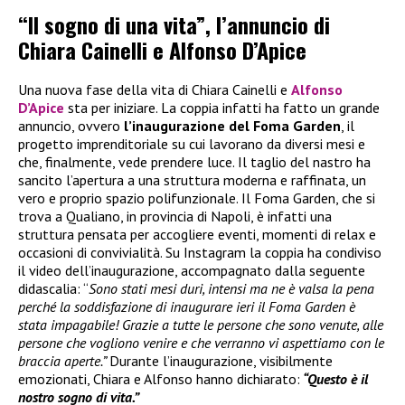
“Il sogno di una vita”, l’annuncio di
Chiara Cainelli e Alfonso D’Apice
Una nuova fase della vita di Chiara Cainelli e
Alfonso
D’Apice
sta per iniziare. La coppia infatti ha fatto un grande
annuncio, ovvero
l’inaugurazione del Foma Garden
, il
progetto imprenditoriale su cui lavorano da diversi mesi e
che, finalmente, vede prendere luce. Il taglio del nastro ha
sancito l’apertura a una struttura moderna e raffinata, un
vero e proprio spazio polifunzionale. Il Foma Garden, che si
trova a Qualiano, in provincia di Napoli, è infatti una
struttura pensata per accogliere eventi, momenti di relax e
occasioni di convivialità. Su Instagram la coppia ha condiviso
il video dell’inaugurazione, accompagnato dalla seguente
didascalia: “
Sono stati mesi duri, intensi ma ne è valsa la pena
perché la soddisfazione di inaugurare ieri il Foma Garden è
stata impagabile! Grazie a tutte le persone che sono venute, alle
persone che vogliono venire e che verranno vi aspettiamo con le
braccia aperte.”
Durante l’inaugurazione, visibilmente
emozionati, Chiara e Alfonso hanno dichiarato:
“Questo è il
nostro sogno di vita.”