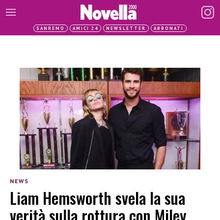
SANREMO
AMICI 24
NEWSLETTER
ABBONATI
NEWS
Liam Hemsworth svela la sua
verità sulla rottura con Miley