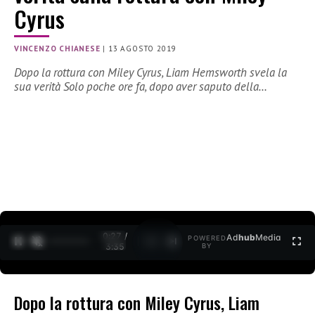
Cyrus
VINCENZO CHIANESE
|
13 AGOSTO 2019
Dopo la rottura con Miley Cyrus, Liam Hemsworth svela la
sua verità Solo poche ore fa, dopo aver saputo della…
0:27 /
Ad
hub
Media
POWERED
1
/
2
3:35
BY
Dopo la rottura con Miley Cyrus, Liam