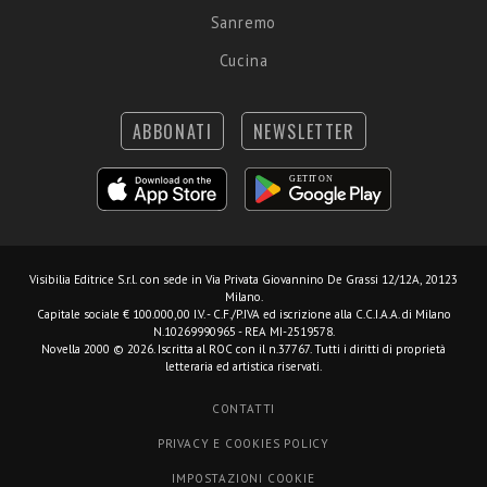
Sanremo
Cucina
ABBONATI
NEWSLETTER
Visibilia Editrice S.r.l.
con sede in Via Privata Giovannino De Grassi 12/12A, 20123
Milano.
Capitale sociale € 100.000,00 I.V. - C.F./P.IVA ed iscrizione alla C.C.I.A.A. di Milano
N.10269990965 - REA MI-2519578.
Novella 2000 © 2026. Iscritta al ROC con il n.37767. Tutti i diritti di proprietà
letteraria ed artistica riservati.
CONTATTI
PRIVACY E COOKIES POLICY
IMPOSTAZIONI COOKIE