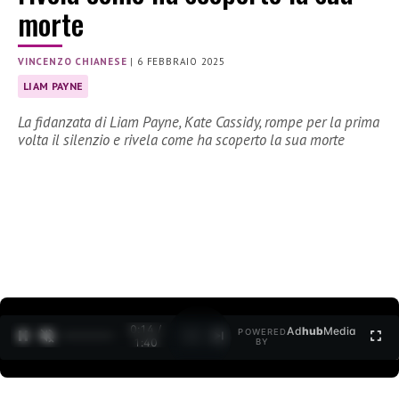
morte
VINCENZO CHIANESE
|
6 FEBBRAIO 2025
LIAM PAYNE
La fidanzata di Liam Payne, Kate Cassidy, rompe per la prima
volta il silenzio e rivela come ha scoperto la sua morte
0:15 /
Ad
hub
Media
POWERED
1
/
2
1:40
BY