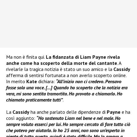
Ma non è finita qui.
La fidanzata di Liam Payne rivela
anche come ha scoperto della morte del cantante
. A
rivelarle la tragica notizia è stato un suo amico e la
Cassidy
afferma di sentirsi fortunata a non averlo scoperto online.
In merito
Kate
dichiara:
“All’inizio non ci credevo. Pensavo
fosse solo una voce. […] Quando ho scoperto che la notizia era
vera, mi sono sentita tramortita. Ho provato a chiamarlo. Ho
chiamato praticamente tutti”
.
La
Cassidy
ha anche parlato delle dipendenze di
Payne
e ha
così aggiunto:
“Ho sostenuto Liam nel bene e nel male. Ho
sempre voluto esserci per lui. Ho sempre cercato di fare tutto ciò
che potevo per aiutarlo. Io ho 25 anni, non sono un’esperta in
niente di tutto questo, quindi è stato difficile. Ma lo amavo a