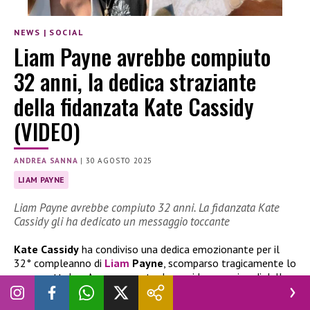
NEWS
|
SOCIAL
Liam Payne avrebbe compiuto
32 anni, la dedica straziante
della fidanzata Kate Cassidy
(VIDEO)
ANDREA SANNA
|
30 AGOSTO 2025
LIAM PAYNE
Liam Payne avrebbe compiuto 32 anni. La fidanzata Kate
Cassidy gli ha dedicato un messaggio toccante
Kate Cassidy
ha condiviso una dedica emozionante per il
32° compleanno di
Liam
Payne
, scomparso tragicamente lo
scorso ottobre. Accompagnata da un video con ricordi della
loro storia, la fidanzata ha scritto:
“Spero tu sappia quanto
brilli ancora, anche da lassù.”
Il messaggio ha commosso il