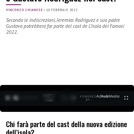
VINCENZO CHIANESE
|
10 FEBBRAIO 2022
Secondo le indiscrezioni, Jeremias Rodriguez e suo padre
Gustavo potrebbero far parte del cast de L’Isola dei Famosi
2022.
0:27 /
Ad
hub
Media
POWERED
1
/
2
1:40
BY
Chi farà parte del cast della nuova edizione
dell’isola?