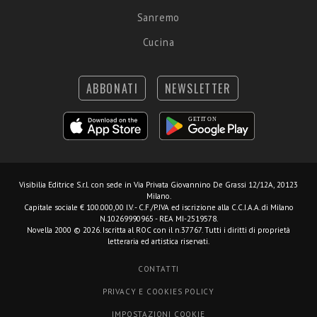
Sanremo
Cucina
ABBONATI
NEWSLETTER
Visibilia Editrice S.r.l.
con sede in Via Privata Giovannino De Grassi 12/12A, 20123
Milano.
Capitale sociale € 100.000,00 I.V. - C.F./P.IVA ed iscrizione alla C.C.I.A.A. di Milano
N.10269990965 - REA MI-2519578.
Novella 2000 © 2026. Iscritta al ROC con il n.37767. Tutti i diritti di proprietà
letteraria ed artistica riservati.
CONTATTI
PRIVACY E COOKIES POLICY
IMPOSTAZIONI COOKIE