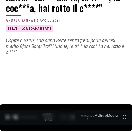
coc***a, hai rotto il c****”
ANDREA SANNA
|
3 APRILE 2024
BELVE
LOREDANA BERTÈ
Ospite a Belve, Loredana Bertè senza freni parla dell’ex
marito Bjorn Borg: “Vaf***ulo te, le tr*** la coc***a hai rotto il
c****”
0:06 /
Ad
hub
Media
POWERED
1
/
2
1:40
BY