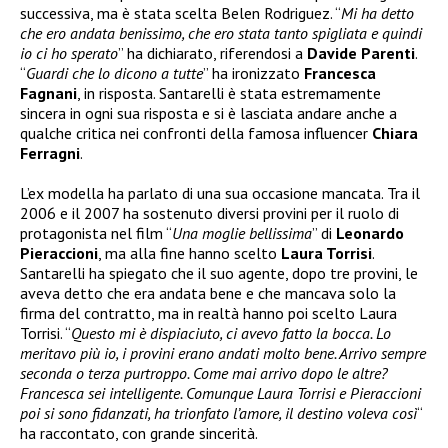
successiva, ma è stata scelta Belen Rodriguez. “
Mi ha detto
che ero andata benissimo, che ero stata tanto spigliata e quindi
io ci ho sperato
” ha dichiarato, riferendosi a
Davide Parenti
.
“
Guardi che lo dicono a tutte
” ha ironizzato
Francesca
Fagnani
, in risposta. Santarelli è stata estremamente
sincera in ogni sua risposta e si è lasciata andare anche a
qualche critica nei confronti della famosa influencer
Chiara
Ferragni
.
L’ex modella ha parlato di una sua occasione mancata. Tra il
2006 e il 2007 ha sostenuto diversi provini per il ruolo di
protagonista nel film “
Una moglie bellissima
” di
Leonardo
Pieraccioni
, ma alla fine hanno scelto
Laura Torrisi
.
Santarelli ha spiegato che il suo agente, dopo tre provini, le
aveva detto che era andata bene e che mancava solo la
firma del contratto, ma in realtà hanno poi scelto Laura
Torrisi. “
Questo mi è dispiaciuto, ci avevo fatto la bocca. Lo
meritavo più io, i provini erano andati molto bene. Arrivo sempre
seconda o terza purtroppo. Come mai arrivo dopo le altre?
Francesca sei intelligente. Comunque Laura Torrisi e Pieraccioni
poi si sono fidanzati, ha trionfato l’amore, il destino voleva così
“
ha raccontato, con grande sincerità.