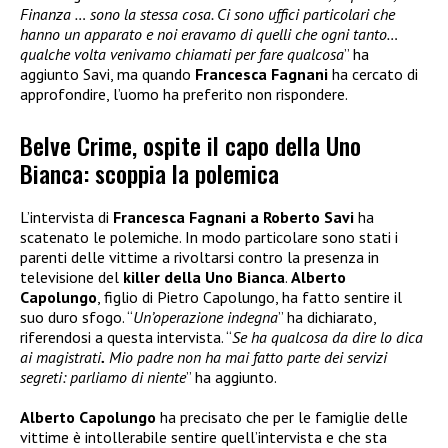
Finanza … sono la stessa cosa. Ci sono uffici particolari che
hanno un apparato e noi eravamo di quelli che ogni tanto…
qualche volta venivamo chiamati per fare qualcosa
” ha
aggiunto Savi, ma quando
Francesca Fagnani
ha cercato di
approfondire, l’uomo ha preferito non rispondere.
Belve Crime, ospite il capo della Uno
Bianca: scoppia la polemica
L’intervista di
Francesca Fagnani a Roberto Savi
ha
scatenato le polemiche. In modo particolare sono stati i
parenti delle vittime a rivoltarsi contro la presenza in
televisione del
killer della Uno Bianca
.
Alberto
Capolungo
, figlio di Pietro Capolungo, ha fatto sentire il
suo duro sfogo. “
Un’operazione indegna
” ha dichiarato,
riferendosi a questa intervista. “
Se ha qualcosa da dire lo dica
ai magistrati
.
Mio padre non ha mai fatto parte dei servizi
segreti: parliamo di niente
” ha aggiunto.
Alberto Capolungo
ha precisato che per le famiglie delle
vittime è intollerabile sentire quell’intervista e che sta