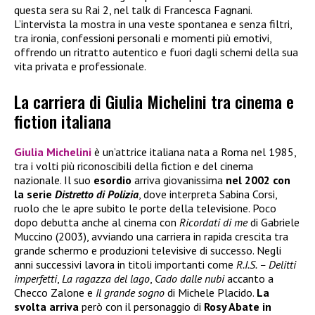
questa sera su Rai 2, nel talk di Francesca Fagnani.
L’intervista la mostra in una veste spontanea e senza filtri,
tra ironia, confessioni personali e momenti più emotivi,
offrendo un ritratto autentico e fuori dagli schemi della sua
vita privata e professionale.
La carriera di Giulia Michelini tra cinema e
fiction italiana
Giulia Michelini
è un’attrice italiana nata a Roma nel 1985,
tra i volti più riconoscibili della fiction e del cinema
nazionale. Il suo
esordio
arriva giovanissima
nel 2002 con
la serie
Distretto di Polizia
, dove interpreta Sabina Corsi,
ruolo che le apre subito le porte della televisione. Poco
dopo debutta anche al cinema con
Ricordati di me
di Gabriele
Muccino (2003), avviando una carriera in rapida crescita tra
grande schermo e produzioni televisive di successo. Negli
anni successivi lavora in titoli importanti come
R.I.S. – Delitti
imperfetti
,
La ragazza del lago
,
Cado dalle nubi
accanto a
Checco Zalone e
Il grande sogno
di Michele Placido.
La
svolta arriva
però con il personaggio di
Rosy Abate in