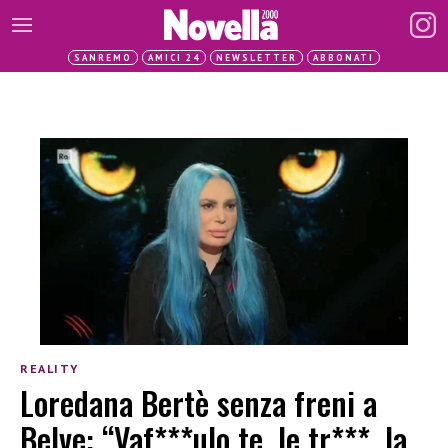
SANREMO
AMICI 24
NEWSLETTER
ABBONATI
REALITY
Loredana Bertè senza freni a
Belve: “Vaf***ulo te, le tr***, la