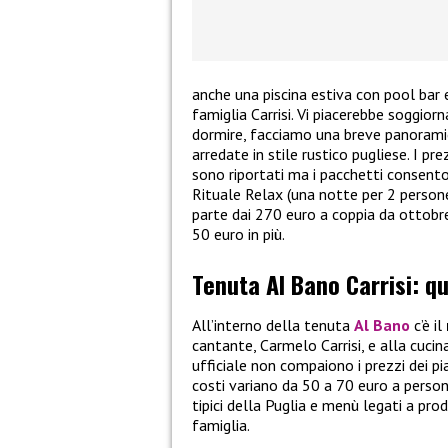
anche una piscina estiva con pool bar 
famiglia Carrisi. Vi piacerebbe soggiorna
dormire, facciamo una breve panoramica.
arredate in stile rustico pugliese. I pr
sono riportati ma i pacchetti consenton
Rituale Relax (una notte per 2 persone
parte dai 270 euro a coppia da ottobre
50 euro in più.
Tenuta Al Bano Carrisi: q
All’interno della tenuta
Al Bano
c’è il
cantante, Carmelo Carrisi, e alla cucin
ufficiale non compaiono i prezzi dei p
costi variano da 50 a 70 euro a persona
tipici della Puglia e menù legati a prod
famiglia.