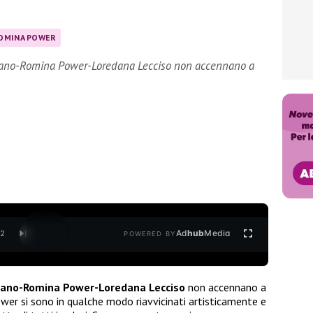
OMINA POWER
 Al Bano-Romina Power-Loredana Lecciso non accennano a
Ad
hub
Media
/
2
POWERED BY
Bano-Romina Power-Loredana Lecciso
non accennano a
ower si sono in qualche modo riavvicinati artisticamente e