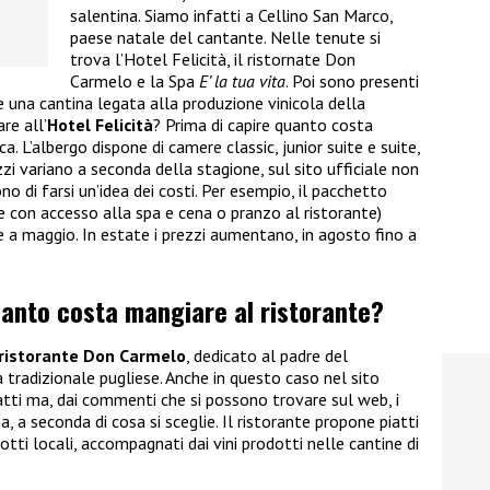
salentina. Siamo infatti a Cellino San Marco,
paese natale del cantante. Nelle tenute si
trova l’Hotel Felicità, il ristornate Don
Carmelo e la Spa
E’ la tua vita
. Poi sono presenti
e una cantina legata alla produzione vinicola della
re all’
Hotel Felicità
? Prima di capire quanto costa
 L’albergo dispone di camere classic, junior suite e suite,
ezzi variano a seconda della stagione, sul sito ufficiale non
o di farsi un’idea dei costi. Per esempio, il pacchetto
 con accesso alla spa e cena o pranzo al ristorante)
 a maggio. In estate i prezzi aumentano, in agosto fino a
uanto costa mangiare al ristorante?
ristorante Don Carmelo
, dedicato al padre del
a tradizionale pugliese. Anche in questo caso nel sito
iatti ma, dai commenti che si possono trovare sul web, i
, a seconda di cosa si sceglie. Il ristorante propone piatti
otti locali, accompagnati dai vini prodotti nelle cantine di