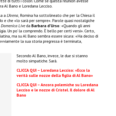
ette di tutti i colori. Come se questa reunion avesse
tra Al Bano e Loredana Lecciso.
sa a
L’Arena
, Romina ha sottolineato che per la Chiesa il
o e che «lo sarà per sempre». Parole quasi nostalgiche
a
Domenica Live
da
Barbara d’Urso
: «Quando gli anni
gia. Un po’ la comprendo. È bello per certi versi». Certo,
cciatina, ma su Al Bano sembra essere sicura: «Ha deciso di
ovviamente la sua storia pregressa è terminata,
Secondo Al Bano, invece, le due si stanno
molto simpatiche. Sarà.
CLICCA QUI – Loredana Lecciso: «Ecco la
verità sulle nozze della figlia di Al Bano»
CLICCA QUI – Ancora polemiche su Loredana
Lecciso e le nozze di Cristel. Il dolore di Al
Bano