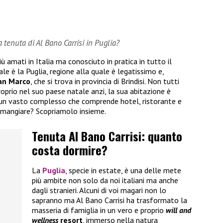
tenuta di Al Bano Carrisi in Puglia?
ù amati in Italia ma conosciuto in pratica in tutto il
e è la Puglia, regione alla quale è legatissimo e,
an Marco
, che si trova in provincia di Brindisi. Non tutti
oprio nel suo paese natale anzi, la sua abitazione è
 un vasto complesso che comprende hotel, ristorante e
 mangiare? Scopriamolo insieme.
Tenuta Al Bano Carrisi: quanto
costa dormire?
La
Puglia
, specie in estate, è una delle mete
più ambite non solo da noi italiani ma anche
dagli stranieri. Alcuni di voi magari non lo
sapranno ma Al Bano Carrisi ha trasformato la
masseria di famiglia in un vero e proprio
will and
wellness
resort
, immerso nella natura