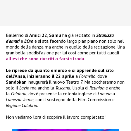
Ballerino di
Amici 22
,
Samu
ha già recitato in
Stranizza
d’amuri
e
L’Ora
e si sta facendo largo pian piano non solo nel
mondo della danza ma anche in quello della recitazione. Una
gran bella soddisfazione per lui così come per tutti quegli
allievi che sono riusciti a farsi strada.
Le riprese da quanto emerso e si apprende sul sito
dell’Ansa, inizieranno il 22 aprile
a
Formello
, dove
Sandokan
inaugurerà il nuovo Teatro 7. Ma toccheranno non
solo il
Lazio
ma anche la
Toscana
, l’isola di
Reunion
e anche
la
Calabria
, dov’è presente la colonia inglese di
Labuan
a
Lamezia Terme
, con il sostegno della Film Commission e
Regione Calabria.
Non vediamo l’ora di scoprire il lavoro completato!