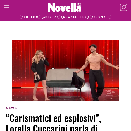
SANREMO
AMICI 24
NEWSLETTER
ABBONATI
NEWS
“Carismatici ed esplosivi”,
Lorella Cuccarini parla di