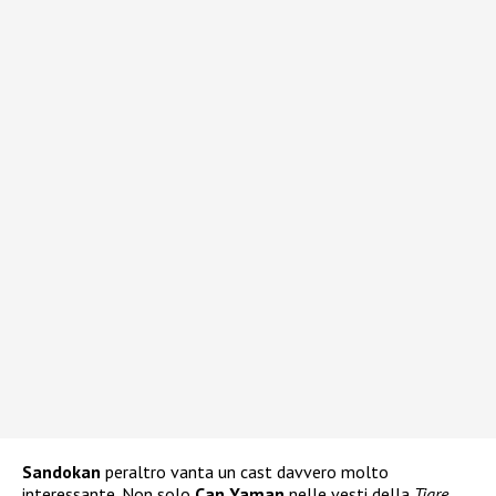
Sandokan
peraltro vanta un cast davvero molto
interessante. Non solo
Can Yaman
nelle vesti della
Tigre