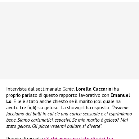
Intervista dal settimanale
Gente
,
Lorella Cuccarini
ha
proprio parlato di questo rapporto lavorativo con
Emanuel
Lo
. E le è stato anche chiesto se il marito (col quale ha
avuto tre figli) sia geloso. La showgirl ha risposto:
“Insieme
facciamo dei balli in cui c’è una carica sensuale e ci esprimiamo
bene. Siamo carismatici, esposivi. Se mio marito è geloso? Mai
stato geloso. Gli piace vedermi ballare, si diverte”
.
Proprio di recente
c’è chi aveva parlato di crisi tra