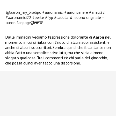
@aaron_my_bradipo
#aaronamici
#aaroncenere
#amici22
#aaronamici22
#perte
#fyp
#caduta
♬ suono originale –
aaron fanpage🦁👑🤎
Dalle immagini vediamo l’espressione dolorante di
Aaron
nel
momento in cui si rialza con l’aiuto di alcuni suoi assistenti e
anche di alcuni soccorritori. Sembra quindi che il cantante non
abbia fatto una semplice scivolata, ma che si sia almeno
slogato qualcosa. Tra i commenti c’è chi parla del ginocchio,
che possa quindi aver fatto una distorsione.