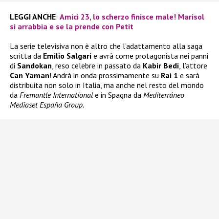
LEGGI ANCHE
:
Amici 23, lo scherzo finisce male! Marisol
si arrabbia e se la prende con Petit
La serie televisiva non è altro che l’adattamento alla saga
scritta da
Emilio Salgari
e avrà come protagonista nei panni
di
Sandokan
, reso celebre in passato da
Kabir Bedi
, l’attore
Can Yaman
! Andrà in onda prossimamente su
Rai 1
e sarà
distribuita non solo in Italia, ma anche nel resto del mondo
da
Fremantle International
e in Spagna da
Mediterráneo
Mediaset España Group.