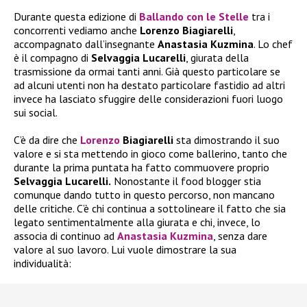
Durante questa edizione di
Ballando con le Stelle
tra i
concorrenti vediamo anche
Lorenzo Biagiarelli
,
accompagnato dall’insegnante
Anastasia Kuzmina
. Lo chef
è il compagno di
Selvaggia Lucarelli
, giurata della
trasmissione da ormai tanti anni. Già questo particolare se
ad alcuni utenti non ha destato particolare fastidio ad altri
invece ha lasciato sfuggire delle considerazioni fuori luogo
sui social.
C’è da dire che
Lorenzo
Biagiarelli
sta dimostrando il suo
valore e si sta mettendo in gioco come ballerino, tanto che
durante la prima puntata ha fatto commuovere proprio
Selvaggia Lucarelli.
Nonostante il food blogger stia
comunque dando tutto in questo percorso, non mancano
delle critiche. C’è chi continua a sottolineare il fatto che sia
legato sentimentalmente alla giurata e chi, invece, lo
associa di continuo ad
Anastasia Kuzmina
, senza dare
valore al suo lavoro. Lui vuole dimostrare la sua
individualità: