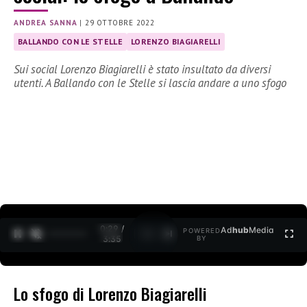
ANDREA SANNA
|
29 OTTOBRE 2022
BALLANDO CON LE STELLE
LORENZO BIAGIARELLI
Sui social Lorenzo Biagiarelli è stato insultato da diversi
utenti. A Ballando con le Stelle si lascia andare a uno sfogo
0:30 /
Ad
hub
Media
POWERED
1
/
2
3:35
BY
Lo sfogo di Lorenzo Biagiarelli