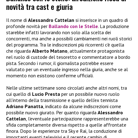
novità tra cast e giuria
Il nome di
Alessandro Cattelan
si inserisce in un quadro di
profonde novità per
Ballando con le Stelle
. La produzione
starebbe infatti lavorando non solo alla scelta dei
concorrenti, ma anche a possibili cambiamenti nei ruoli storici
del programma. Tra le indiscrezioni più ricorrenti c’è quella
che riguarda
Alberto Matano
, attualmente protagonista
nel ruolo di custode del tesoretto e commentatore a bordo
pista. Secondo i rumor, il giornalista potrebbe essere
valutato per un eventuale ingresso nella giuria, anche se al
momento non esistono conferme ufficiali.
Nelle ultime settimane sono circolati anche altri nomi, tra
cui quello di
Lucio Presta
per un possibile nuovo ruolo
all’interno della trasmissione e quello dell’ex tennista
Adriano Panatta
, indicato da alcune indiscrezioni come
possibile nuovo giurato. Per quanto riguarda
Alessandro
Cattelan
, l’eventuale partecipazione rappresenterebbe una
sfida completamente diversa rispetto a quelle affrontate
finora. Dopo le esperienze tra Sky e Rai, la conduzione di
importanti eventi televisivi e il recente cambio di