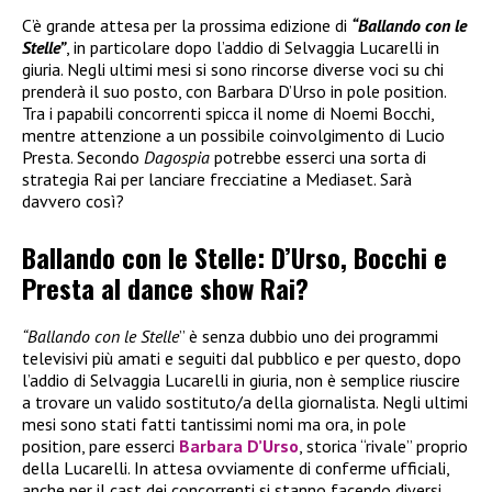
C’è grande attesa per la prossima edizione di
“Ballando con le
Stelle”
, in particolare dopo l’addio di Selvaggia Lucarelli in
giuria. Negli ultimi mesi si sono rincorse diverse voci su chi
prenderà il suo posto, con Barbara D’Urso in pole position.
Tra i papabili concorrenti spicca il nome di Noemi Bocchi,
mentre attenzione a un possibile coinvolgimento di Lucio
Presta. Secondo
Dagospia
potrebbe esserci una sorta di
strategia Rai per lanciare frecciatine a Mediaset. Sarà
davvero così?
Ballando con le Stelle: D’Urso, Bocchi e
Presta al dance show Rai?
“Ballando con le Stelle
” è senza dubbio uno dei programmi
televisivi più amati e seguiti dal pubblico e per questo, dopo
l’addio di Selvaggia Lucarelli in giuria, non è semplice riuscire
a trovare un valido sostituto/a della giornalista. Negli ultimi
mesi sono stati fatti tantissimi nomi ma ora, in pole
position, pare esserci
Barbara D’Urso
, storica “rivale” proprio
della Lucarelli. In attesa ovviamente di conferme ufficiali,
anche per il cast dei concorrenti si stanno facendo diversi