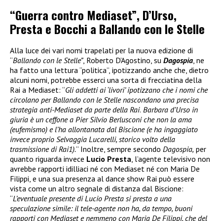
“Guerra contro Mediaset”, D’Urso,
Presta e Bocchi a Ballando con le Stelle
Alla luce dei vari nomi trapelati per la nuova edizione di
“
Ballando con le Stelle”
, Roberto D’Agostino, su
Dagospia
, ne
ha fatto una lettura “politica”, ipotizzando anche che, dietro
alcuni nomi, potrebbe esserci una sorta di frecciatina della
Rai a Mediaset: “
Gli addetti ai ‘livori’ ipotizzano che i nomi che
circolano per Ballando con le Stelle nascondano una precisa
strategia anti-Mediaset da parte della Rai
.
Barbara d’Urso in
giuria è un ceffone a Pier Silvio Berlusconi che non la ama
(eufemismo) e l’ha allontanata dal Biscione (e ha ingaggiato
invece proprio Selvaggia Lucarelli, storico volto della
trasmissione di Rai1).
” Inoltre, sempre secondo
Dagospia,
per
quanto riguarda invece
Lucio Presta
, l’agente televisivo non
avrebbe rapporti idilliaci né con Mediaset né con Maria De
Filippi, e una sua presenza al dance show Rai può essere
vista come un altro segnale di distanza dal Biscione:
“
L’eventuale presente di Lucio Presta si presta a una
speculazione simile: il tele-agente non ha, da tempo, buoni
rapporti con Mediaset e nemmeno con Maria De Filippi, che del