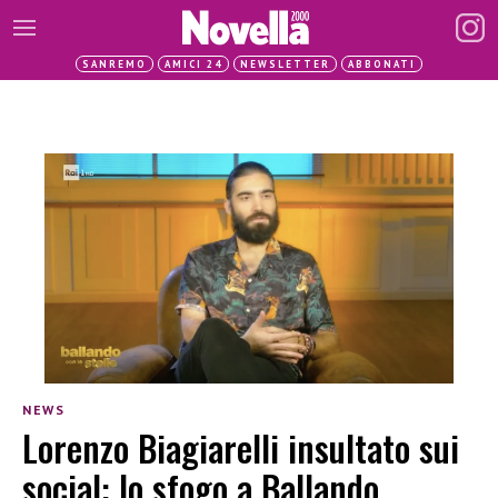
SANREMO
AMICI 24
NEWSLETTER
ABBONATI
NEWS
Lorenzo Biagiarelli insultato sui
social: lo sfogo a Ballando