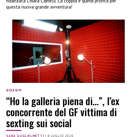
fidanzata Chiara Cainelli. La coppia è quindi pronta per
questa nuova grande avventura!
GOSSIP
“Ho la galleria piena di…”, l’ex
concorrente del GF vittima di
sexting sui social
SARA GUGLIELMETTI
|
8 LUGLIO 2026