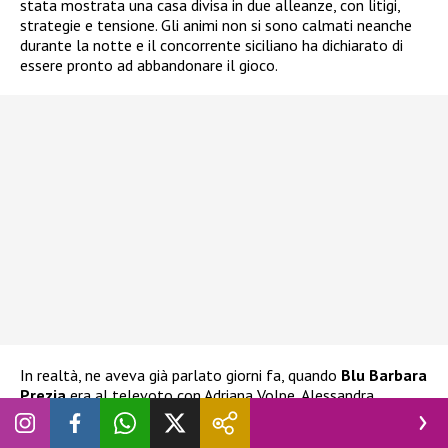
stata mostrata una casa divisa in due alleanze, con litigi,
strategie e tensione. Gli animi non si sono calmati neanche
durante la notte e il concorrente siciliano ha dichiarato di
essere pronto ad abbandonare il gioco.
In realtà, ne aveva già parlato giorni fa, quando
Blu Barbara
Prezia
era al televoto con Adriana Volpe, Alessandra
Mussolini e Lucia Ilarido. L’ex tronista aveva già espresso
l’intenzione di ritirarsi
nel caso Blu fosse stata eliminata.