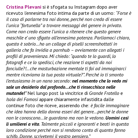
Cristina Plevani
si è sfogata su Instagram dopo aver
ricevuto l’ennesima foto intima da parte di un uomo:
“Forse è
il caso di parlarne tra noi donne, perché non credo di essere
l’unica “fortunella” a trovare messaggi del genere in privato.
Come non credo essere l’unica a ritenere che questo genere
maschile e’ uno sfigato all’ennesima potenza. Parliamoci chiaro,
questo è sobrio…ho un collage di piselli screenshottati in
galleria che fa invidia a pornhub – ovviamente con allegati i
profili di provenienza. Mi chiedo: “quando te lo guardi, lo
fotografi e ce lo spedisci, che reazione ti aspetti da noi
fanciulle?!…che masturbazione mentale ti fai ad immaginarci
mentre riceviamo la tua posta virtuale?”. Perché io ti smonto
l’entusiasmo in un nano secondo:
nel momento che lo vedo mi
sale un desiderio dal profondo…che ti rinsecchisca nelle
mutande!
”
Nel lungo post la vincitrice di
Grande Fratello
e
Isola dei Famosi
appare chiaramente infastidita dalle
continue foto che riceve, asserendo che:
è facile immaginare
che idea hanno della donna esseri del genere…perché le donne
non le conoscono…le guardano ma non le vedono.
Uomini così
li umilierei a vita
. Talmente piccoli e ignoranti e beati in questa
loro condizione perché non si rendono conto di quanto fanno
schifo. Donne, scrivetemi il vostro pensiero.”