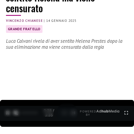
censurato
VINCENZO CHIANESE
|
14 GENNAIO 2025
GRANDE FRATELLO
Luca Calvani rivela di aver sentito Helena Prestes dopo la
sua eliminazione ma viene censurato dalla regia
0:30 /
Ad
hub
Media
POWERED
1
/
2
3:35
BY