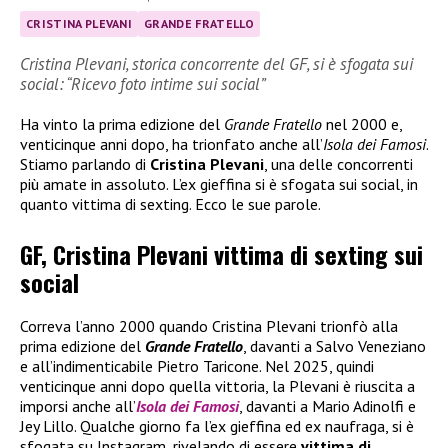
CRISTINA PLEVANI
GRANDE FRATELLO
Cristina Plevani, storica concorrente del GF, si è sfogata sui
social: “Ricevo foto intime sui social”
Ha vinto la prima edizione del
Grande Fratello
nel 2000 e,
venticinque anni dopo, ha trionfato anche all’
Isola dei Famosi
.
Stiamo parlando di
Cristina Plevani
, una delle concorrenti
più amate in assoluto. L’ex gieffina si è sfogata sui social, in
quanto vittima di sexting. Ecco le sue parole.
GF, Cristina Plevani vittima di sexting sui
social
Correva l’anno 2000 quando Cristina Plevani trionfò alla
prima edizione del
Grande Fratello
, davanti a Salvo Veneziano
e all’indimenticabile Pietro Taricone. Nel 2025, quindi
venticinque anni dopo quella vittoria, la Plevani è riuscita a
imporsi anche all’
Isola dei Famosi
, davanti a Mario Adinolfi e
Jey Lillo. Qualche giorno fa l’ex gieffina ed ex naufraga, si è
sfogata su Instagram, rivelando di essere
vittima di