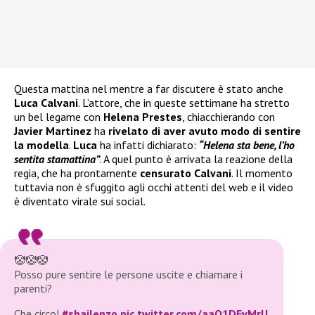
Questa mattina nel mentre a far discutere è stato anche
Luca Calvani
. L’attore, che in queste settimane ha stretto
un bel legame con
Helena Prestes
, chiacchierando con
Javier Martinez
ha
rivelato di aver avuto modo di sentire
la modella
.
Luca
ha infatti dichiarato:
“Helena sta bene, l’ho
sentita stamattina”
. A quel punto è arrivata la reazione della
regia, che ha prontamente
censurato Calvani
. Il momento
tuttavia non è sfuggito agli occhi attenti del web e il video
è diventato virale sui social.
🤡🤡🤡
Posso pure sentire le persone uscite e chiamare i
parenti?
Che circo!
#shailenzo
pic.twitter.com/aaO1DEyMrU