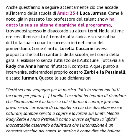
Anche quest’anno a seguire attentamente ciò che accade
all’interno della scuola di
Amici 23
è
Luca Jurman
. Come è
noto, già in passato l’ex professore del talent show
ha
detto la sua su alcune dinamiche del programma
,
trovandosi spesso in disaccordo su alcuni temi. Nelle ultime
ore così il musicista è tornato alla carica e sui social ha
detto la sua su quanto successo ieri nel corso del
pomeridiano. Come è noto,
Lorella Cuccarini
aveva
proposto che tutti i cantanti della scuola, nel corso della
gara, si esibissero senza l’utilizzo dell’Autotune. Tuttavia sia
Rudy
che
Anna
hanno rifiutato il compito. A quel punto a
intervenire, schierandosi proprio
contro Zerbi e la Pettinelli
,
è stato
Jurman
. Queste le sue dichiarazioni:
“Zerbi sei una vergogna per la musica. Tutti lo sanno ma tutti
tacciono per paura. […] Lorella Cuccarini ha tentato di ricordare
che l’intonazione è la base su cui si forma il canto, e fare una
prova senza correzioni di computer su ciò che dovrebbe essere
naturale, sarebbe servita a capire e lavorare sui limiti. Mentre
Rudy Zerbi e Anna Pettinelli hanno invece definito la “sfida”
inaccettabile asserendo addirittura che l’intonazione è un
concetto vecchio nel canto. In pratica è come dire che ballare