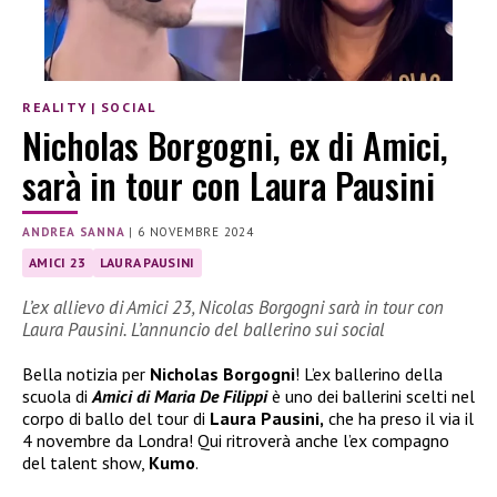
REALITY
|
SOCIAL
Nicholas Borgogni, ex di Amici,
sarà in tour con Laura Pausini
ANDREA SANNA
|
6 NOVEMBRE 2024
AMICI 23
LAURA PAUSINI
L’ex allievo di Amici 23, Nicolas Borgogni sarà in tour con
Laura Pausini. L’annuncio del ballerino sui social
Bella notizia per
Nicholas Borgogni
! L’ex ballerino della
scuola di
Amici di Maria De Filippi
è uno dei ballerini scelti nel
corpo di ballo del tour di
Laura Pausini,
che ha preso il via il
4 novembre da Londra! Qui ritroverà anche l’ex compagno
del talent show,
Kumo
.