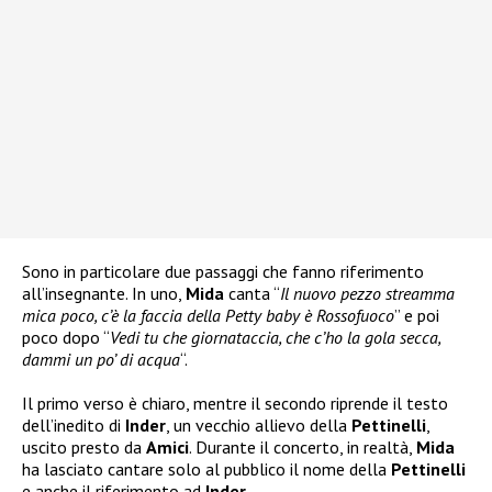
Sono in particolare due passaggi che fanno riferimento
all’insegnante. In uno,
Mida
canta “
Il nuovo pezzo streamma
mica poco, c’è la faccia della Petty baby è Rossofuoco
” e poi
poco dopo “
Vedi tu che giornataccia, che c’ho la gola secca,
dammi un po’ di acqua
“.
Il primo verso è chiaro, mentre il secondo riprende il testo
dell’inedito di
Inder
, un vecchio allievo della
Pettinelli
,
uscito presto da
Amici
. Durante il concerto, in realtà,
Mida
ha lasciato cantare solo al pubblico il nome della
Pettinelli
e anche il riferimento ad
Inder
.