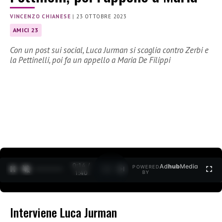
VINCENZO CHIANESE
|
23 OTTOBRE 2023
AMICI 23
Con un post sui social, Luca Jurman si scaglia contro Zerbi e
la Pettinelli, poi fa un appello a Maria De Filippi
0:15 /
Ad
hub
Media
POWERED
1
/
2
1:40
BY
Interviene Luca Jurman