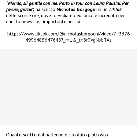
“Mondo, sii gentile con me. Parto in tour con Laura Pausini. Per
favore, grazie”,
ha scritto
Nicholas Borgogni
in un
TikTok
delle scorse ore, dove lo vediamo euforico e incredulo per
questa news così importante per lui.
https://www.tiktok.com/@nicholasborgogni/video/743376
4996485647648?_r=1&_t=8r9VgNubTXs
Quanto scritto dal ballerino è circolato piuttosto