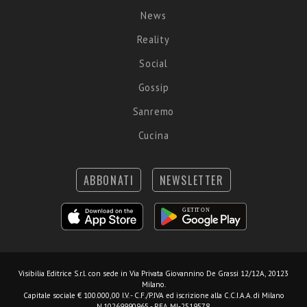
News
Reality
Social
Gossip
Sanremo
Cucina
ABBONATI
NEWSLETTER
Visibilia Editrice S.r.l.
con sede in Via Privata Giovannino De Grassi 12/12A, 20123
Milano.
Capitale sociale € 100.000,00 I.V. - C.F./P.IVA ed iscrizione alla C.C.I.A.A. di Milano
N.10269990965 - REA MI-2519578.