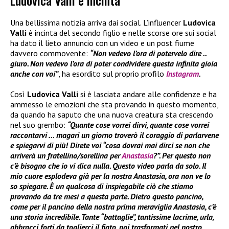
Ludovica Valli è incinta
Una bellissima notizia arriva dai social. L’influencer
Ludovica
Valli
è incinta del secondo figlio e nelle scorse ore sui social
ha dato il lieto annuncio con un video e un post fiume
davvero commovente:
“Non vedevo l’ora di potervelo dire ..
giuro. Non vedevo l’ora di poter condividere questa infinita gioia
anche con voi”
, ha esordito sul proprio profilo
Instagram
.
Così
Ludovica Valli
si è lasciata andare alle confidenze e ha
ammesso le emozioni che sta provando in questo momento,
da quando ha saputo che una nuova creatura sta crescendo
nel suo grembo:
“Quante cose vorrei dirvi, quante cose vorrei
raccontarvi … magari un giorno troverò il coraggio di parlarvene
e spiegarvi di più! Direte voi “cosa dovrai mai dirci se non che
arriverà un fratellino/sorellina per
Anastasia
?”. Per questo non
c’è bisogno che io vi dica nulla. Questo video parla da solo. Il
mio cuore esplodeva già per la nostra Anastasia, ora non ve lo
so spiegare. È un qualcosa di inspiegabile ciò che stiamo
provando da tre mesi a questa parte. Dietro questo pancino,
come per il pancino della nostra prima meraviglia Anastasia, c’è
una storia incredibile. Tante “battaglie”, tantissime lacrime, urla,
abbracci forti da toglierci il fiato, poi trasformati nel nostro