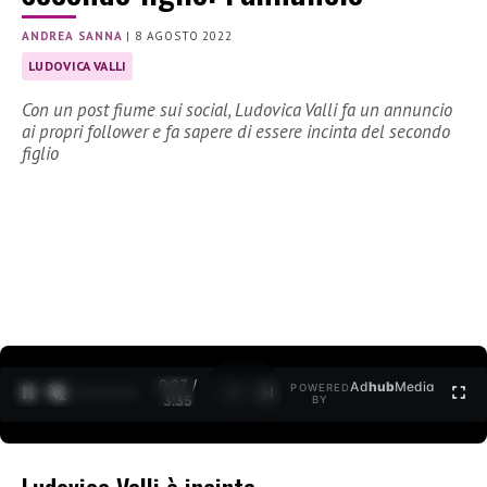
ANDREA SANNA
|
8 AGOSTO 2022
LUDOVICA VALLI
Con un post fiume sui social, Ludovica Valli fa un annuncio
ai propri follower e fa sapere di essere incinta del secondo
figlio
0:27 /
Ad
hub
Media
POWERED
1
/
2
3:35
BY