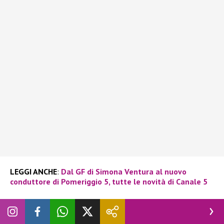
LEGGI ANCHE
:
Dal GF di Simona Ventura al nuovo
conduttore di Pomeriggio 5, tutte le novità di Canale 5
Ieri sera sono stati presentati i
palinsesti Mediaset per il
2025/2026
e abbiamo avuto la conferma che
Myrta
Merlino
non tornerà a
Pomeriggio Cinque
. Stando a quanto