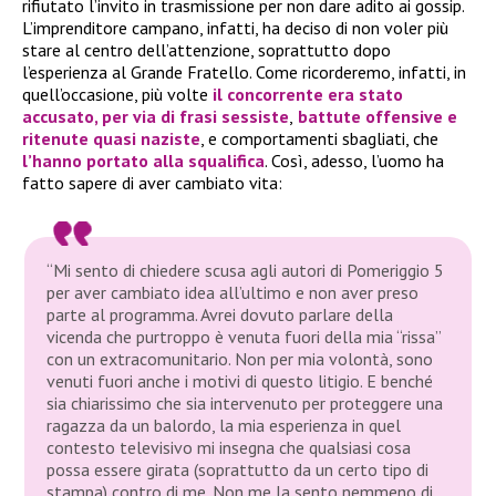
rifiutato l’invito in trasmissione per non dare adito ai gossip.
L’imprenditore campano, infatti, ha deciso di non voler più
stare al centro dell’attenzione, soprattutto dopo
l’esperienza al Grande Fratello. Come ricorderemo, infatti, in
quell’occasione, più volte
il concorrente era stato
accusato, per via di frasi sessiste
,
battute offensive e
ritenute quasi naziste
, e comportamenti sbagliati, che
l’hanno portato alla squalifica
. Così, adesso, l’uomo ha
fatto sapere di aver cambiato vita:
“
Mi sento di chiedere scusa agli autori di Pomeriggio 5
per aver cambiato idea all’ultimo e non aver preso
parte al programma. Avrei dovuto parlare della
vicenda che purtroppo è venuta fuori della mia “rissa”
con un extracomunitario. Non per mia volontà, sono
venuti fuori anche i motivi di questo litigio. E benché
sia chiarissimo che sia intervenuto per proteggere una
ragazza da un balordo, la mia esperienza in quel
contesto televisivo mi insegna che qualsiasi cosa
possa essere girata (soprattutto da un certo tipo di
stampa) contro di me. Non me la sento nemmeno di