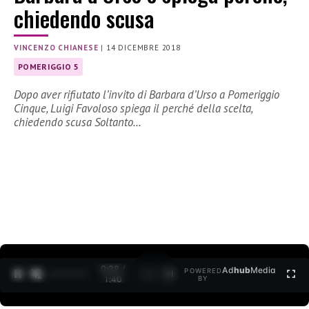
chiedendo scusa
VINCENZO CHIANESE
|
14 DICEMBRE 2018
POMERIGGIO 5
Dopo aver rifiutato l’invito di Barbara d’Urso a Pomeriggio
Cinque, Luigi Favoloso spiega il perché della scelta,
chiedendo scusa Soltanto…
0:30 /
Ad
hub
Media
POWERED
1
/
2
1:40
BY