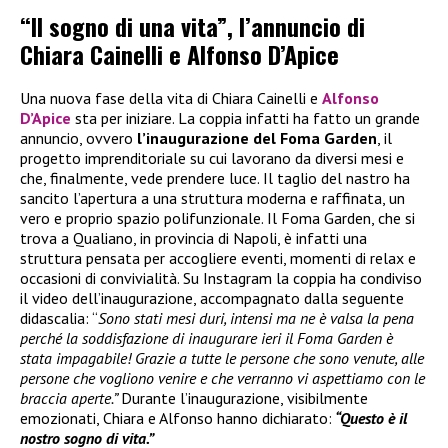
“Il sogno di una vita”, l’annuncio di
Chiara Cainelli e Alfonso D’Apice
Una nuova fase della vita di Chiara Cainelli e
Alfonso
D’Apice
sta per iniziare. La coppia infatti ha fatto un grande
annuncio, ovvero
l’inaugurazione del Foma Garden
, il
progetto imprenditoriale su cui lavorano da diversi mesi e
che, finalmente, vede prendere luce. Il taglio del nastro ha
sancito l’apertura a una struttura moderna e raffinata, un
vero e proprio spazio polifunzionale. Il Foma Garden, che si
trova a Qualiano, in provincia di Napoli, è infatti una
struttura pensata per accogliere eventi, momenti di relax e
occasioni di convivialità. Su Instagram la coppia ha condiviso
il video dell’inaugurazione, accompagnato dalla seguente
didascalia: “
Sono stati mesi duri, intensi ma ne è valsa la pena
perché la soddisfazione di inaugurare ieri il Foma Garden è
stata impagabile! Grazie a tutte le persone che sono venute, alle
persone che vogliono venire e che verranno vi aspettiamo con le
braccia aperte.”
Durante l’inaugurazione, visibilmente
emozionati, Chiara e Alfonso hanno dichiarato:
“Questo è il
nostro sogno di vita.”