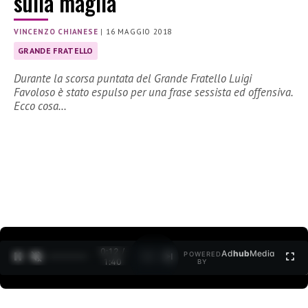
sulla maglia
VINCENZO CHIANESE
|
16 MAGGIO 2018
GRANDE FRATELLO
Durante la scorsa puntata del Grande Fratello Luigi
Favoloso è stato espulso per una frase sessista ed offensiva.
Ecco cosa…
0:13 /
Ad
hub
Media
POWERED
1
/
2
1:40
BY