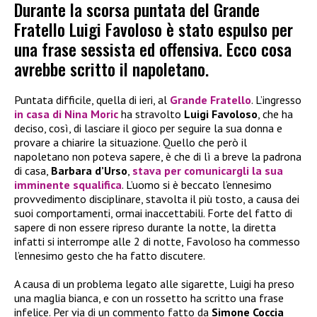
Durante la scorsa puntata del Grande
Fratello Luigi Favoloso è stato espulso per
una frase sessista ed offensiva. Ecco cosa
avrebbe scritto il napoletano.
Puntata difficile, quella di ieri, al
Grande Fratello
. L’ingresso
in casa di
Nina Moric
ha stravolto
Luigi Favoloso
, che ha
deciso, così, di lasciare il gioco per seguire la sua donna e
provare a chiarire la situazione. Quello che però il
napoletano non poteva sapere, è che di lì a breve la padrona
di casa,
Barbara d’Urso
,
stava per comunicargli la sua
imminente squalifica
. L’uomo si è beccato l’ennesimo
provvedimento disciplinare, stavolta il più tosto, a causa dei
suoi comportamenti, ormai inaccettabili. Forte del fatto di
sapere di non essere ripreso durante la notte, la diretta
infatti si interrompe alle 2 di notte, Favoloso ha commesso
l’ennesimo gesto che ha fatto discutere.
A causa di un problema legato alle sigarette, Luigi ha preso
una maglia bianca, e con un rossetto ha scritto una frase
infelice. Per via di un commento fatto da
Simone Coccia