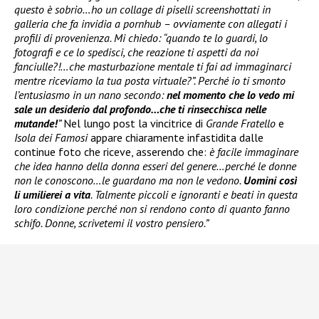
questo è sobrio…ho un collage di piselli screenshottati in
galleria che fa invidia a pornhub – ovviamente con allegati i
profili di provenienza. Mi chiedo: “quando te lo guardi, lo
fotografi e ce lo spedisci, che reazione ti aspetti da noi
fanciulle?!…che masturbazione mentale ti fai ad immaginarci
mentre riceviamo la tua posta virtuale?”. Perché io ti smonto
l’entusiasmo in un nano secondo:
nel momento che lo vedo mi
sale un desiderio dal profondo…che ti rinsecchisca nelle
mutande!
”
Nel lungo post la vincitrice di
Grande Fratello
e
Isola dei Famosi
appare chiaramente infastidita dalle
continue foto che riceve, asserendo che:
è facile immaginare
che idea hanno della donna esseri del genere…perché le donne
non le conoscono…le guardano ma non le vedono.
Uomini così
li umilierei a vita
. Talmente piccoli e ignoranti e beati in questa
loro condizione perché non si rendono conto di quanto fanno
schifo. Donne, scrivetemi il vostro pensiero.”