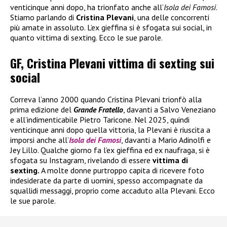
venticinque anni dopo, ha trionfato anche all’
Isola dei Famosi
.
Stiamo parlando di
Cristina Plevani
, una delle concorrenti
più amate in assoluto. L’ex gieffina si è sfogata sui social, in
quanto vittima di sexting. Ecco le sue parole.
GF, Cristina Plevani vittima di sexting sui
social
Correva l’anno 2000 quando Cristina Plevani trionfò alla
prima edizione del
Grande Fratello
, davanti a Salvo Veneziano
e all’indimenticabile Pietro Taricone. Nel 2025, quindi
venticinque anni dopo quella vittoria, la Plevani è riuscita a
imporsi anche all’
Isola dei Famosi
, davanti a Mario Adinolfi e
Jey Lillo. Qualche giorno fa l’ex gieffina ed ex naufraga, si è
sfogata su Instagram, rivelando di essere
vittima di
sexting.
A molte donne purtroppo capita di ricevere foto
indesiderate da parte di uomini, spesso accompagnate da
squallidi messaggi, proprio come accaduto alla Plevani. Ecco
le sue parole.