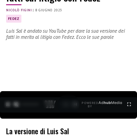
NICOLÒ FIGINI
|
8 GIUGNO 2023
FEDEZ
Luis Sal è andato su YouTube per dare la sua versione dei
fatti in merito al litigio con Fedez. Ecco le sue parole
0:29 /
Ad
hub
Media
POWERED
1
/
2
3:35
BY
La versione di Luis Sal