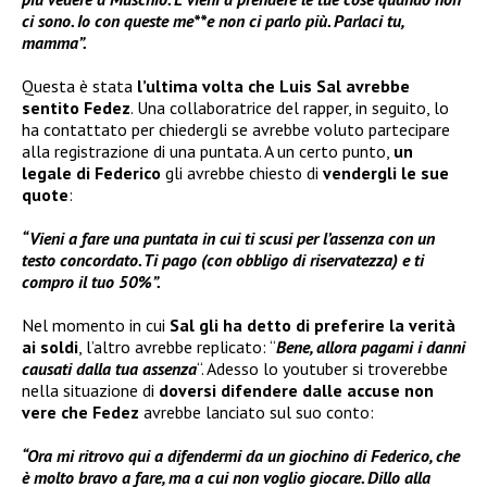
ci sono. Io con queste me**e non ci parlo più. Parlaci tu,
mamma”.
Questa è stata
l’ultima volta che Luis Sal avrebbe
sentito Fedez
. Una collaboratrice del rapper, in seguito, lo
ha contattato per chiedergli se avrebbe voluto partecipare
alla registrazione di una puntata. A un certo punto,
un
legale di Federico
gli avrebbe chiesto di
vendergli le sue
quote
:
“Vieni a fare una puntata in cui ti scusi per l’assenza con un
testo concordato. Ti pago (con obbligo di riservatezza) e ti
compro il tuo 50%”.
Nel momento in cui
Sal gli ha detto di preferire la verità
ai soldi
, l’altro avrebbe replicato: “
Bene, allora pagami i danni
causati dalla tua assenza
“. Adesso lo youtuber si troverebbe
nella situazione di
doversi difendere dalle accuse
non
vere che
Fedez
avrebbe lanciato sul suo conto:
“Ora mi ritrovo qui a difendermi da un giochino di Federico, che
è molto bravo a fare, ma a cui non voglio giocare. Dillo alla