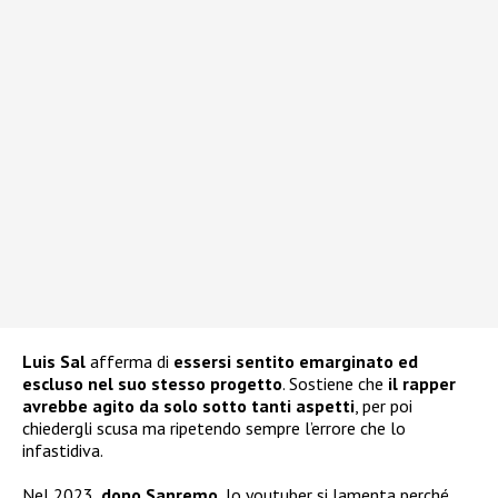
Luis Sal
afferma di
essersi sentito emarginato ed
escluso nel suo stesso progetto
. Sostiene che
il rapper
avrebbe agito da solo sotto tanti aspetti
, per poi
chiedergli scusa ma ripetendo sempre l’errore che lo
infastidiva.
Nel 2023,
dopo Sanremo
, lo youtuber si lamenta perché