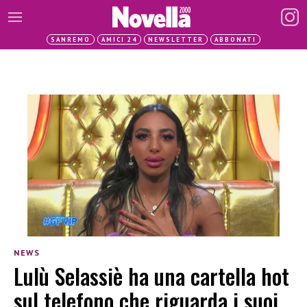
SANREMO
AMICI 24
NEWSLETTER
ABBONATI
NEWS
Lulù Selassiè ha una cartella hot
sul telefono che riguarda i suoi