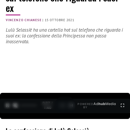
ex
VINCENZO CHIANESE
|
15 OTTOBRE 2021
Lulù Selassiè ha una cartella hot sul telefono che riguarda i
suoi ex: la confessione della Principessa non passa
inosservata.
0:27 /
Ad
hub
Media
POWERED
1
/
2
1:40
BY