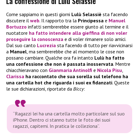
La confessione di Lulù Selassiè
Come sappiamo in questi giorni
Lulù Selassiè
sta facendo
discutere il
web
. Il rapporto tra la
Principessa
e
Manuel
Bortuzzo
infatti sembrerebbe essere giunto al termine e il
nuotatore
ha fatto intendere alla gieffina di non voler
proseguire la conoscenza
e di voler rimanere solo amici.
Dal suo canto
Lucrezia
sta facendo di tutto per riavvicinarsi
a
Manuel
, ma sembrerebbe che al momento le cose non
possano cambiare. Qualche ora fa intanto
Lulù ha fatto
una confessione che non è passata inosservata
. Mentre
chiacchieravano con
Gianmaria Antinolfi
e
Nicola Pisu
,
Clarissa
ha raccontato che sua sorella sul telefono ha
una cartella hot che riguarda i suoi ex fidanzati
. Queste
le sue dichiarazioni, riportate da
Biccy
:
“Ragazzi lei ha una cartella molto particolare sul suo
iPhone. Dentro ci stanno tutte le foto dei suoi
ragazzi, capitemi. In pratica le colleziona”.