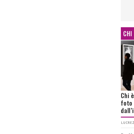
CHI
Chi 
foto
dall
LUCREZ