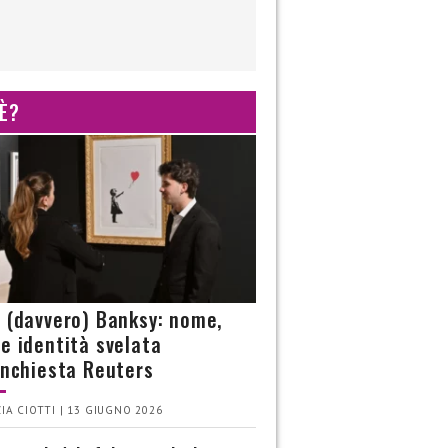
 È?
è (davvero) Banksy: nome,
 e identità svelata
’inchiesta Reuters
IA CIOTTI | 13 GIUGNO 2026