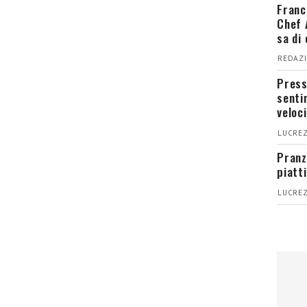
Franc
Chef 
sa di
REDAZI
Press
senti
veloci
LUCREZ
Pranz
piatt
LUCREZ