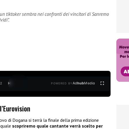
 un tiktoker sembra nei confronti dei vincitori di Sanremo
idi”.
Ad
hub
Media
/
2
POWERED BY
l’Eurovision
vo di Dogana si terrà la finale della prima edizione
a quale
scopriremo quale cantante verrà scelto per