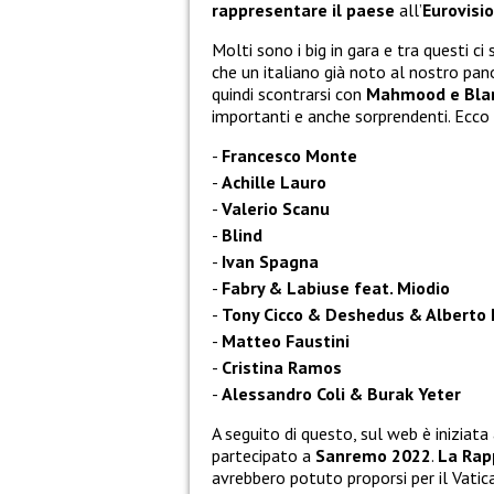
rappresentare il paese
all’
Eurovisi
Molti sono i big in gara e tra questi ci
che un italiano già noto al nostro p
quindi scontrarsi con
Mahmood e Bla
importanti e anche sorprendenti. Ecco
Francesco Monte
Achille Lauro
Valerio Scanu
Blind
Ivan Spagna
Fabry & Labiuse feat. Miodio
Tony Cicco & Deshedus & Alberto 
Matteo Faustini
Cristina Ramos
Alessandro Coli & Burak Yeter
A seguito di questo, sul web è iniziata 
partecipato a
Sanremo 2022
.
La Rap
avrebbero potuto proporsi per il Vati