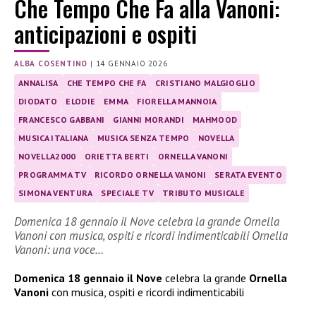
Che Tempo Che Fa alla Vanoni:
anticipazioni e ospiti
ALBA COSENTINO
|
14 GENNAIO 2026
ANNALISA
CHE TEMPO CHE FA
CRISTIANO MALGIOGLIO
DIODATO
ELODIE
EMMA
FIORELLA MANNOIA
FRANCESCO GABBANI
GIANNI MORANDI
MAHMOOD
MUSICA ITALIANA
MUSICA SENZA TEMPO
NOVELLA
NOVELLA2000
ORIETTA BERTI
ORNELLA VANONI
PROGRAMMA TV
RICORDO ORNELLA VANONI
SERATA EVENTO
SIMONA VENTURA
SPECIALE TV
TRIBUTO MUSICALE
Domenica 18 gennaio il Nove celebra la grande Ornella
Vanoni con musica, ospiti e ricordi indimenticabili Ornella
Vanoni: una voce…
Domenica 18 gennaio il Nove
celebra la grande
Ornella
Vanoni
con musica, ospiti e ricordi indimenticabili