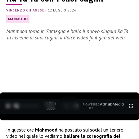
VINCENZO CHIANESE
|
12 LUGLIO 2024
MAHMOOD
Mahmood torna in Sardegna e balla il nuovo singolo Ra Ta
Ta insieme ai suoi cugini: il dolce video fa il giro del web
0:31 /
Ad
hub
Media
POWERED
1
/
2
3:35
BY
In queste ore
Mahmood
ha postato sui social un tenero
video nel quale lo vediamo
ballare la coreografia del