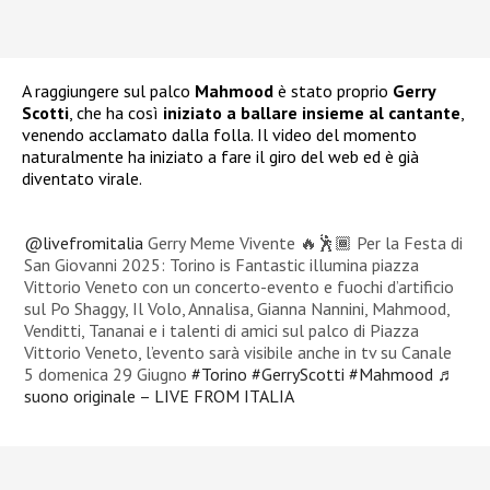
A raggiungere sul palco
Mahmood
è stato proprio
Gerry
Scotti
, che ha così
iniziato a ballare insieme al cantante
,
venendo acclamato dalla folla. Il video del momento
naturalmente ha iniziato a fare il giro del web ed è già
diventato virale.
@livefromitalia
Gerry Meme Vivente 🔥🕺🏾 Per la Festa di
San Giovanni 2025: Torino is Fantastic illumina piazza
Vittorio Veneto con un concerto-evento e fuochi d’artificio
sul Po Shaggy, Il Volo, Annalisa, Gianna Nannini, Mahmood,
Venditti, Tananai e i talenti di amici sul palco di Piazza
Vittorio Veneto, l’evento sarà visibile anche in tv su Canale
5 domenica 29 Giugno
#Torino
#GerryScotti
#Mahmood
♬
suono originale – LIVE FROM ITALIA