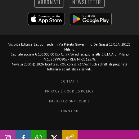
ABBONATI
NEWSLETTER
Visibilia Editrice S.r.l.
con sede in Via Privata Giovannino De Grassi 12/12A, 20123
Milano.
Capitale sociale € 100.000,00 I.V. - C.F./P.IVA ed iscrizione alla C.C.I.A.A. di Milano
N.10269990965 - REA MI-2519578.
Novella 2000 © 2026. Iscritta al ROC con il n.37767. Tutti i diritti di proprietà
letteraria ed artistica riservati.
CONTATTI
PRIVACY E COOKIES POLICY
IMPOSTAZIONI COOKIE
TORNA SU