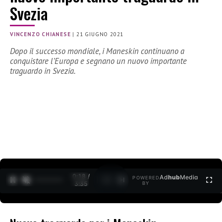
Svezia
VINCENZO CHIANESE
|
21 GIUGNO 2021
Dopo il successo mondiale, i Maneskin continuano a
conquistare l’Europa e segnano un nuovo importante
traguardo in Svezia.
0:19 /
Ad
hub
Media
POWERED
1
/
2
3:35
BY