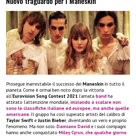
Nuovo traguardo per i Maneskin
Prosegue inarrestabile il successo dei
Maneskin
in tutto il
pianeta. Come è ormai ben noto dopo la vittoria
all’
Eurovision Song Contest 2021
l’amata
band
ha
attirato l’attenzione mondiale,
iniziando a scalare non
sono le classifiche italiane ed europee, ma anche quelle
americane
. Il gruppo ha così superato artisti del calibro di
Taylor Swift
e
Justin Bieber
, diventando un vero e proprio
fenomeno. Ma non solo.
Damiano David
e i suoi compagni
hanno anche conquistato
Miley Cyrus
, che qualche giorno