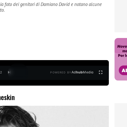
ia foto dei genitori di Damiano David e notano alcune
to.
Ad
hub
Media
/
2
POWERED BY
neskin