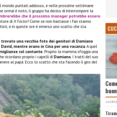
el mondo puntati addosso, e nelle prossime settimane
e ormai è noto, il gruppo ha deciso di interrompere la
mbrerebbe che il prossimo manager potrebbe essere
entore di
X Factor
! Come se non bastasse i fan stanno
isti, e in queste ore è emerso uno scatto che sta
CUC
 trovato una vecchia foto dei genitori di Damiano
 David, mentre erano in Cina per una vacanza
. A quel
miglianze col cantante
. Proprio la mamma sfoggia una
he ricordano proprio i capelli di
Damiano
. I tratti del suo
nere al papà. Ecco lo scatto che sta facendo il giro del
Come
buon
LUCREZ
Tiram