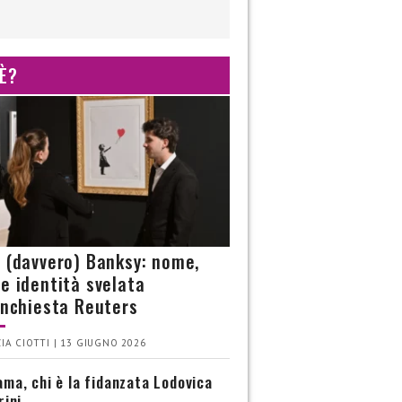
 È?
è (davvero) Banksy: nome,
 e identità svelata
’inchiesta Reuters
IA CIOTTI | 13 GIUGNO 2026
ma, chi è la fidanzata Lodovica
rini