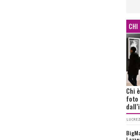
CHI
Chi 
foto
dall
LUCREZ
BigMa
Lazze