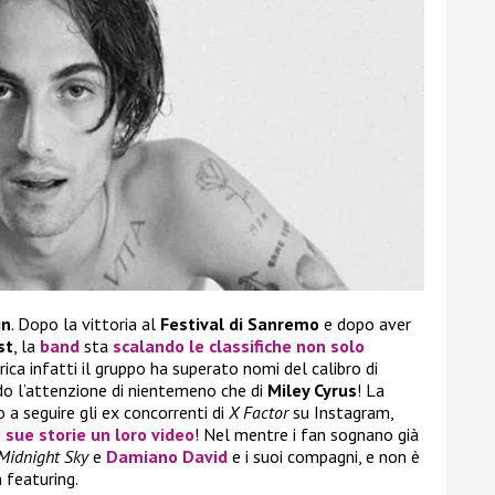
in
. Dopo la vittoria al
Festival di Sanremo
e dopo aver
st
, la
band
sta
scalando le classifiche non solo
rica infatti il gruppo ha superato nomi del calibro di
ndo l’attenzione di nientemeno che di
Miley Cyrus
! La
o a seguire gli ex concorrenti di
X Factor
su Instagram,
 sue storie un loro video
! Nel mentre i fan sognano già
Midnight Sky
e
Damiano David
e i suoi compagni, e non è
 featuring.