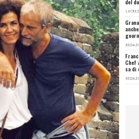
del d
LUCREZ
Grana
anche
gour
REDAZI
Franc
Chef 
sa di
REDAZI