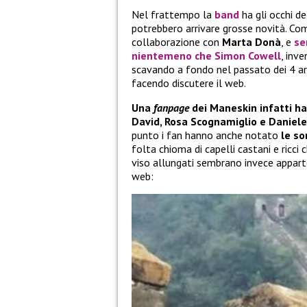
Nel frattempo la
band
ha gli occhi d
potrebbero arrivare grosse novità. Com
collaborazione con
Marta Donà
, e
se
nientemeno che
Simon Cowell
, inv
scavando a fondo nel passato dei 4 art
facendo discutere il web.
Una
fanpage
dei Maneskin infatti ha
David, Rosa Scognamiglio e Daniele
punto i fan hanno anche notato
le so
folta chioma di capelli castani e ricci c
viso allungati sembrano invece apparte
web: