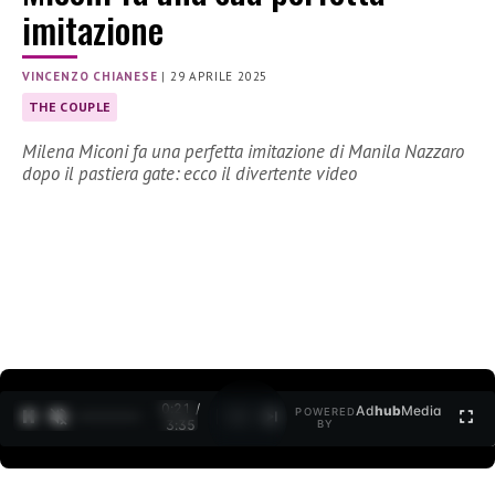
imitazione
VINCENZO CHIANESE
|
29 APRILE 2025
THE COUPLE
Milena Miconi fa una perfetta imitazione di Manila Nazzaro
dopo il pastiera gate: ecco il divertente video
0:22 /
Ad
hub
Media
POWERED
1
/
2
3:35
BY