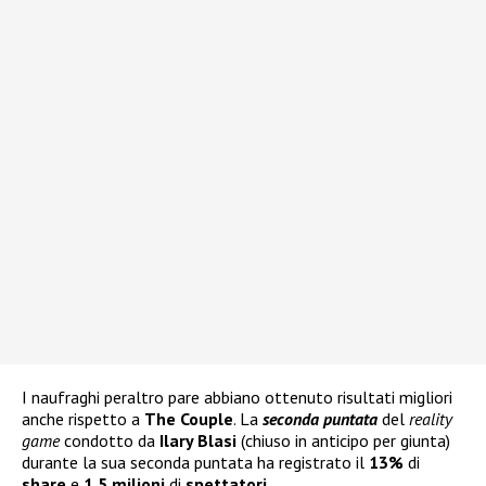
I naufraghi peraltro pare abbiano ottenuto risultati migliori
anche rispetto a
The Couple
. La
seconda puntata
del
reality
game
condotto da
Ilary Blasi
(chiuso in anticipo per giunta)
durante la sua seconda puntata ha registrato il
13%
di
share
e
1,5 milioni
di
spettatori.