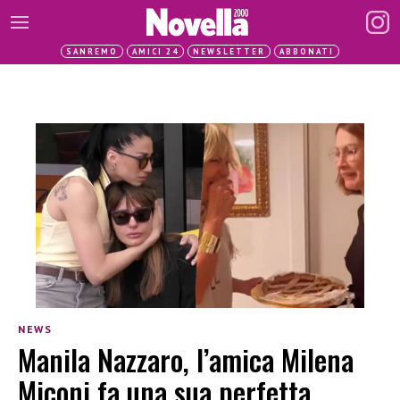
SANREMO
AMICI 24
NEWSLETTER
ABBONATI
NEWS
Manila Nazzaro, l’amica Milena
Miconi fa una sua perfetta