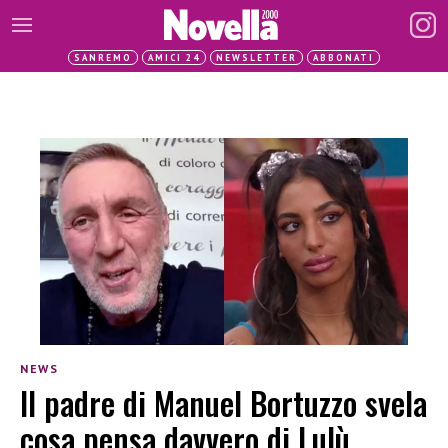
SANREMO
AMICI 24
NEWSLETTER
ABBONATI
NEWS
Il padre di Manuel Bortuzzo svela
cosa pensa davvero di Lulù