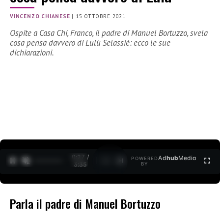
VINCENZO CHIANESE
|
15 OTTOBRE 2021
Ospite a Casa Chi, Franco, il padre di Manuel Bortuzzo, svela
cosa pensa davvero di Lulù Selassié: ecco le sue
dichiarazioni.
0:27 /
Ad
hub
Media
POWERED
1
/
2
3:35
BY
Parla il padre di Manuel Bortuzzo