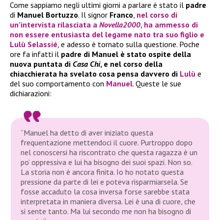
Come sappiamo negli ultimi giorni a parlare è stato il
padre
di
Manuel Bortuzzo
. Il signor
Franco
,
nel corso di
un’intervista rilasciata a
Novella2000
, ha ammesso di
non essere entusiasta del legame nato tra suo figlio e
Lulù Selassié
, e adesso è tornato sulla questione. Poche
ore fa infatti il
padre di Manuel è stato ospite della
nuova puntata di
Casa Chi
, e nel corso della
chiacchierata ha svelato cosa pensa davvero di
Lulù
e
del suo comportamento con
Manuel
. Queste le sue
dichiarazioni:
“Manuel ha detto di aver iniziato questa
frequentazione mettendoci il cuore. Purtroppo dopo
nel conoscersi ha riscontrato che questa ragazza è un
po’ oppressiva e lui ha bisogno dei suoi spazi. Non so.
La storia non è ancora finita. Io ho notato questa
pressione da parte di lei e poteva risparmiarsela. Se
fosse accaduto la cosa inversa forse sarebbe stata
interpretata in maniera diversa. Lei è una di cuore, che
si sente tanto. Ma lui secondo me non ha bisogno di