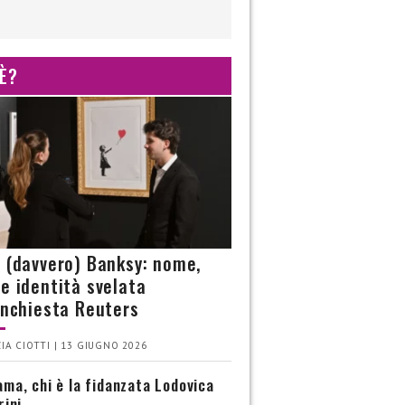
 È?
è (davvero) Banksy: nome,
 e identità svelata
’inchiesta Reuters
IA CIOTTI | 13 GIUGNO 2026
ma, chi è la fidanzata Lodovica
rini