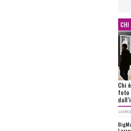
CHI
Chi 
foto
dall
LUCREZ
BigMa
Lazze