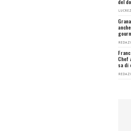
del d
LUCREZ
Grana
anche
gour
REDAZI
Franc
Chef 
sa di
REDAZI