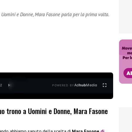
 Uomini e Donne, Mara Fasone parla per la prima volta.
Ad
hub
Media
/
2
POWERED BY
uo trono a Uomini e Donne, Mara Fasone
ando abbiamo saputo della scelta di
Mara Fasone
di