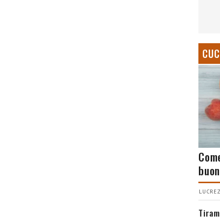
CUC
Come
buon
LUCREZ
Tiram