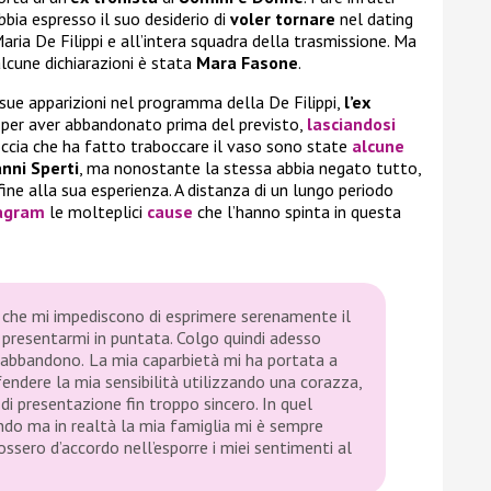
bia espresso il suo desiderio di
voler tornare
nel dating
aria De Filippi e all’intera squadra della trasmissione. Ma
 alcune dichiarazioni è stata
Mara Fasone
.
e sue apparizioni nel programma della De Filippi,
l’ex
 per aver abbandonato prima del previsto,
lasciandosi
occia che ha fatto traboccare il vaso sono state
alcune
nni Sperti
, ma nonostante la stessa abbia negato tutto,
ine alla sua esperienza. A distanza di un lungo periodo
agram
le molteplici
cause
che l’hanno spinta in questa
he che mi impediscono di esprimere serenamente il
 presentarmi in puntata. Colgo quindi adesso
o abbandono.
La mia caparbietà mi ha portata a
endere la mia sensibilità utilizzando una corazza,
di presentazione fin troppo sincero. In quel
ndo ma in realtà la mia famiglia mi è sempre
ssero d’accordo nell’esporre i miei sentimenti al