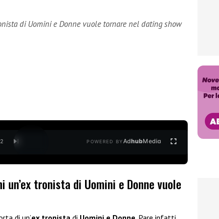
ronista di Uomini e Donne vuole tornare nel dating show
Ad
hub
Media
/
2
POWERED BY
ni un’ex tronista di Uomini e Donne vuole
rta di un’
ex tronista
di
Uomini e Donne
. Pare infatti