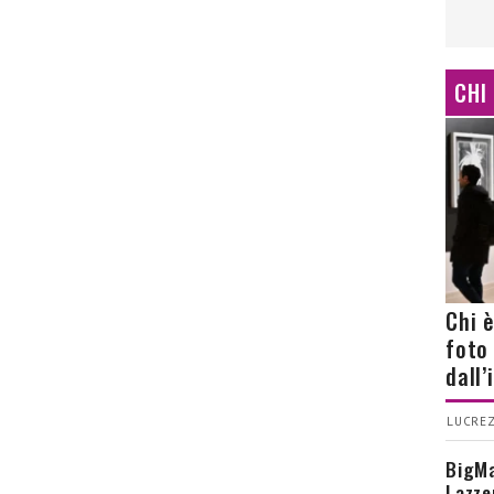
CHI
Chi 
foto
dall
LUCREZ
BigMa
Lazze