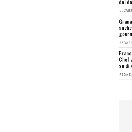
del d
LUCREZ
Grana
anche
gour
REDAZI
Franc
Chef 
sa di
REDAZI