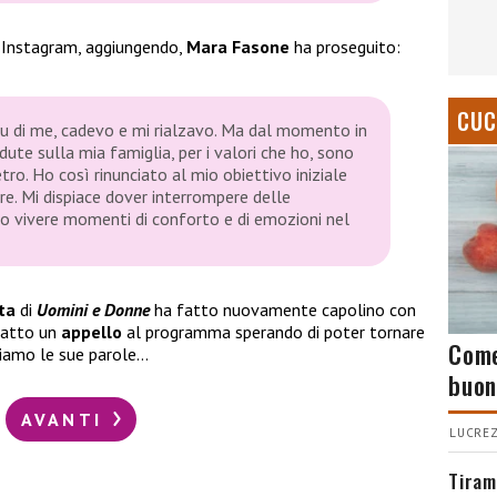
i Instagram, aggiungendo,
Mara Fasone
ha proseguito:
CUC
 su di me, cadevo e mi rialzavo. Ma dal momento in
cadute sulla mia famiglia, per i valori che ho, sono
tro. Ho così rinunciato al mio obiettivo iniziale
re. Mi dispiace dover interrompere delle
 vivere momenti di conforto e di emozioni nel
ta
di
Uomini e Donne
ha fatto nuovamente capolino con
fatto un
appello
al programma sperando di poter tornare
Come
riamo le sue parole…
buon
AVANTI
LUCREZ
Tiram