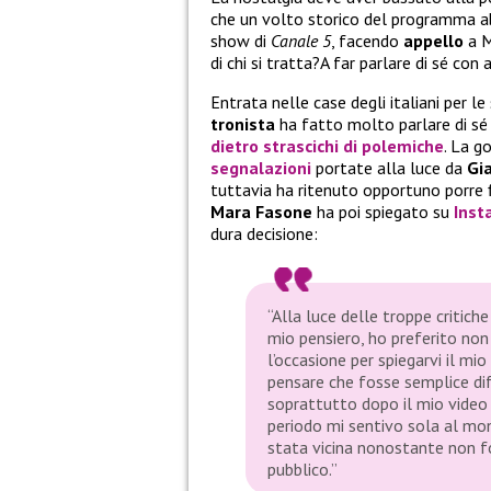
che un volto storico del programma ab
show di
Canale 5
, facendo
appello
a M
di chi si tratta?A far parlare di sé con
Entrata nelle case degli italiani per l
tronista
ha fatto molto parlare di sé
dietro strascichi di polemiche
. La g
segnalazioni
portate alla luce da
Gia
tuttavia ha ritenuto opportuno porre f
Mara Fasone
ha poi spiegato su
Inst
dura decisione:
“Alla luce delle troppe critic
mio pensiero, ho preferito non
l’occasione per spiegarvi il mi
pensare che fosse semplice dif
soprattutto dopo il mio video 
periodo mi sentivo sola al mo
stata vicina nonostante non fo
pubblico.”