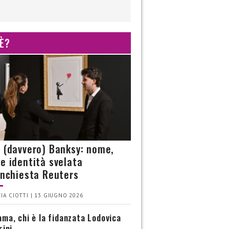
 È?
è (davvero) Banksy: nome,
 e identità svelata
’inchiesta Reuters
IA CIOTTI | 13 GIUGNO 2026
ma, chi è la fidanzata Lodovica
rini