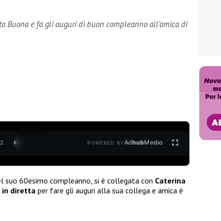
lta Buona e fa gli auguri di buon compleanno all’amica di
Ad
hub
Media
/
2
POWERED BY
del suo 60esimo compleanno, si è collegata con
Caterina
in diretta
per fare gli auguri alla sua collega e amica è