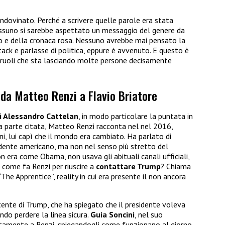
ndovinato. Perché a scrivere quelle parole era stata
ssuno si sarebbe aspettato un messaggio del genere da
o e della cronaca rosa. Nessuno avrebbe mai pensato la
ack e parlasse di politica, eppure è avvenuto. E questo è
 ruoli che sta lasciando molte persone decisamente
: da Matteo Renzi a Flavio Briatore
di Alessandro Cattelan
, in modo particolare la puntata in
la parte citata, Matteo Renzi racconta nel nel 2016,
ni, lui capì che il mondo era cambiato. Ha parlato di
idente americano, ma non nel senso più stretto del
n era come Obama, non usava gli abituali canali ufficiali,
a come fa Renzi per riuscire a
contattare Trump
? Chiama
The Apprentice”, reality in cui era presente il non ancora
ente di Trump, che ha spiegato che il presidente voleva
ndo perdere la linea sicura.
Guia Soncini
, nel suo
ettamente a Renzi, spiegandogli come funzionano al giorno