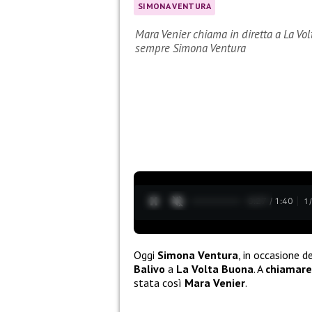
SIMONA VENTURA
Mara Venier chiama in diretta a La Vo
sempre Simona Ventura
0:28 / 1:40
1
Oggi
Simona Ventura
, in occasione 
Balivo
a
La Volta Buona
. A
chiamare 
stata così
Mara Venier
.