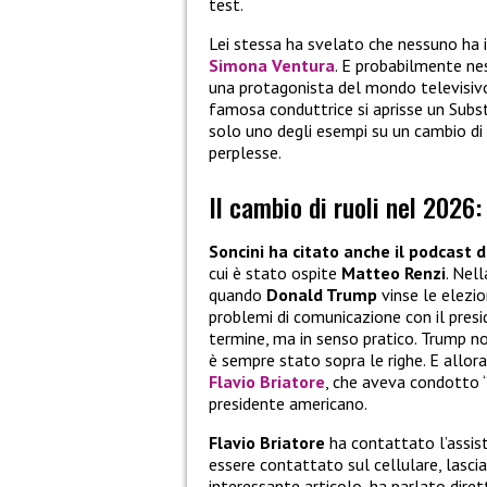
test.
Lei stessa ha svelato che nessuno ha i
Simona Ventura
. E probabilmente ne
una protagonista del mondo televisiv
famosa conduttrice si aprisse un Subst
solo uno degli esempi su un cambio di
perplesse.
Il cambio di ruoli nel 2026
Soncini ha citato anche il podcast 
cui è stato ospite
Matteo Renzi
. Nel
quando
Donald Trump
vinse le elezio
problemi di comunicazione con il pres
termine, ma in senso pratico. Trump no
è sempre stato sopra le righe. E allor
Flavio Briatore
, che aveva condotto “
presidente americano.
Flavio Briatore
ha contattato l’assist
essere contattato sul cellulare, lascia
interessante articolo, ha parlato dir