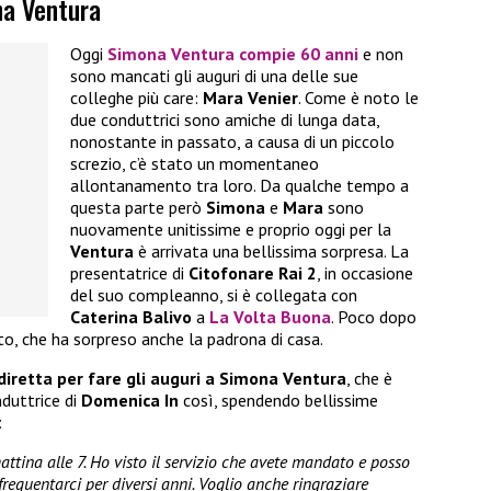
na Ventura
Oggi
Simona Ventura
compie 60 anni
e non
sono mancati gli auguri di una delle sue
colleghe più care:
Mara Venier
. Come è noto le
due conduttrici sono amiche di lunga data,
nonostante in passato, a causa di un piccolo
screzio, c’è stato un momentaneo
allontanamento tra loro. Da qualche tempo a
questa parte però
Simona
e
Mara
sono
nuovamente unitissime e proprio oggi per la
Ventura
è arrivata una bellissima sorpresa. La
presentatrice di
Citofonare Rai 2
, in occasione
del suo compleanno, si è collegata con
Caterina Balivo
a
La Volta Buona
. Poco dopo
o, che ha sorpreso anche la padrona di casa.
diretta per fare gli auguri a Simona Ventura
, che è
duttrice di
Domenica In
così, spendendo bellissime
:
attina alle 7. Ho visto il servizio che avete mandato e posso
requentarci per diversi anni. Voglio anche ringraziare