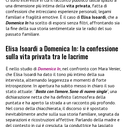
Ci sono interviste in cui il racconto pubblico lascia spazio a
una dimensione più intima della
vita privata
, fatta di
confessioni che intrecciano esperienze personali, legami
familiari e fragilità emotive. È il caso di
Elisa Isoardi
, che a
Domenica In
ha scelto di esporsi senza filtri, affrontando sia
la fine della sua storia sentimentale sia le radici del suo
passato familiare.
Elisa Isoardi a Domenica In: la confessione
sulla vita privata tra le lacrime
È nello studio di
Domenica In
, nel confronto con Mara Venier,
che Elisa Isoardi ha dato il tono più intimo della sua
intervista, alternando leggerezza e momenti di forte
introspezione. In apertura ha subito messo in chiaro il suo
stato attuale: “
Basta con l’amore. Sono di nuovo single
“, una
dichiarazione netta che ha definito l’atmosfera della
puntata e ha aperto la strada a un racconto più profondo.
Nel corso della chiacchierata, il discorso si è spostato
inevitabilmente anche sulla sua storia familiare, segnata da
separazioni e ricostruzioni affettive. Parlando della madre e
del contesto in cui è cresciuta, la conduttrice ha lasciato