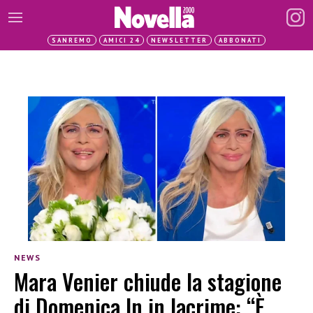
SANREMO
AMICI 24
NEWSLETTER
ABBONATI
NEWS
Mara Venier chiude la stagione
di Domenica In in lacrime: “È