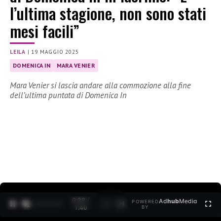
l’ultima stagione, non sono stati
mesi facili”
LEILA
|
19 MAGGIO 2025
DOMENICA IN
MARA VENIER
Mara Venier si lascia andare alla commozione alla fine
dell’ultima puntata di Domenica In
0:30 /
Ad
hub
Media
POWERED
1
/
2
1:40
BY