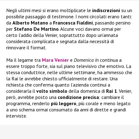
Negli ultimi mesi si erano moltiplicate le
indiscrezioni
su un
possibile passaggio di testimone. I nomi circolati erano tanti:
da
Alberto
Matano
a
Francesca
Fialdini
, passando persino
per
Stefano De Martino
. Alcune voci davano ormai per
certo l’addio della Venier, soprattutto dopo un’annata
considerata complicata e segnata dalla necessità di
rinnovare il format.
Ma il legame tra
Mara Venier
e
Domenica In
continua a
essere troppo forte, sia sul piano televisivo che emotivo. La
stessa conduttrice, nelle ultime settimane, ha ammesso che
la Rai le avrebbe chiesto ufficialmente di restare. Una
richiesta che conferma quanto l’azienda continui a
considerarla il
volto
simbolo
della domenica di
Rai 1
. Venier,
però, avrebbe posto una
condizione
precisa
: cambiare il
programma, renderlo
più
leggero
, più corale e meno legato
a uno schema ormai consumato da anni di dirette e grandi
interviste.