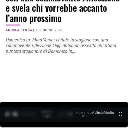
e svela chi vorrebbe accanto
l’anno prossimo
ANDREA SANNA
|
28 GIUGNO 2020
Domenica In: Mara Venier chiude la stagione con una
commovente riflessione Oggi abbiamo assistito all’ultima
puntata stagionale di Domenica In,…
0:12 /
Ad
hub
Media
POWERED
1
/
2
1:40
BY