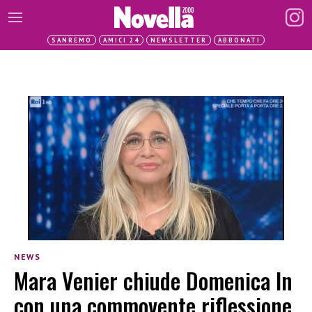
SANREMO
AMICI 24
NEWSLETTER
ABBONATI
NEWS
Mara Venier chiude Domenica In
con una commovente riflessione