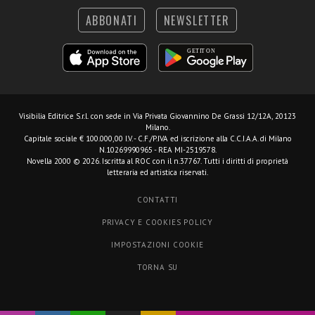
ABBONATI
NEWSLETTER
Visibilia Editrice S.r.l.
con sede in Via Privata Giovannino De Grassi 12/12A, 20123
Milano.
Capitale sociale € 100.000,00 I.V. - C.F./P.IVA ed iscrizione alla C.C.I.A.A. di Milano
N.10269990965 - REA MI-2519578.
Novella 2000 © 2026. Iscritta al ROC con il n.37767. Tutti i diritti di proprietà
letteraria ed artistica riservati.
CONTATTI
PRIVACY E COOKIES POLICY
IMPOSTAZIONI COOKIE
TORNA SU