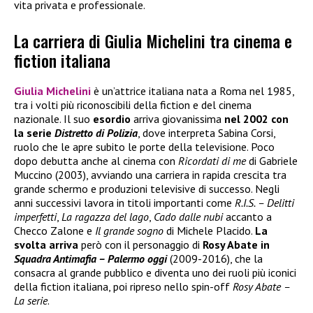
vita privata e professionale.
La carriera di Giulia Michelini tra cinema e
fiction italiana
Giulia Michelini
è un’attrice italiana nata a Roma nel 1985,
tra i volti più riconoscibili della fiction e del cinema
nazionale. Il suo
esordio
arriva giovanissima
nel 2002 con
la serie
Distretto di Polizia
, dove interpreta Sabina Corsi,
ruolo che le apre subito le porte della televisione. Poco
dopo debutta anche al cinema con
Ricordati di me
di Gabriele
Muccino (2003), avviando una carriera in rapida crescita tra
grande schermo e produzioni televisive di successo. Negli
anni successivi lavora in titoli importanti come
R.I.S. – Delitti
imperfetti
,
La ragazza del lago
,
Cado dalle nubi
accanto a
Checco Zalone e
Il grande sogno
di Michele Placido.
La
svolta arriva
però con il personaggio di
Rosy Abate in
Squadra Antimafia – Palermo oggi
(2009-2016), che la
consacra al grande pubblico e diventa uno dei ruoli più iconici
della fiction italiana, poi ripreso nello spin-off
Rosy Abate –
La serie
.