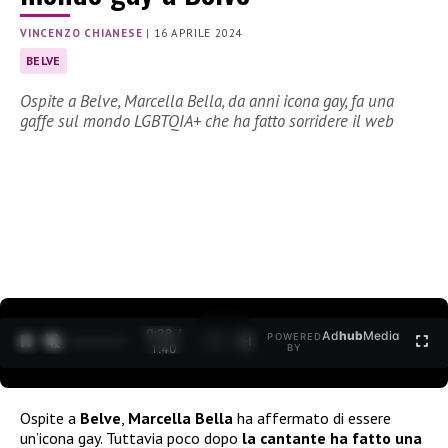
VINCENZO CHIANESE
|
16 APRILE 2024
BELVE
Ospite a Belve, Marcella Bella, da anni icona gay, fa una
gaffe sul mondo LGBTQIA+ che ha fatto sorridere il web
0:29 /
Ad
hub
Media
POWERED
1
/
2
1:40
BY
Ospite a
Belve
,
Marcella Bella
ha affermato di essere
un’icona gay. Tuttavia poco dopo
la cantante ha fatto una