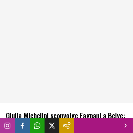
Giulia Michelini sconvolge Fagnani a Belve:
dall’ayahuasca al figlio a 19 anni