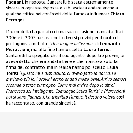
Fagnani
, in risposta. Santarelli è stata estremamente
sincera in ogni sua risposta e si è lasciata andare anche a
qualche critica nei confronti della famosa influencer
Chiara
Ferragni
.
L’ex modella ha parlato di una sua occasione mancata. Tra il
2006 e il 2007 ha sostenuto diversi provini per il ruolo di
protagonista nel film “
Una moglie bellissima
” di
Leonardo
Pieraccioni
, ma alla fine hanno scelto
Laura Torrisi
.
Santarelli ha spiegato che il suo agente, dopo tre provini, le
aveva detto che era andata bene e che mancava solo la
firma del contratto, ma in realtà hanno poi scelto Laura
Torrisi. “
Questo mi è dispiaciuto, ci avevo fatto la bocca. Lo
meritavo più io, i provini erano andati molto bene. Arrivo sempre
seconda o terza purtroppo. Come mai arrivo dopo le altre?
Francesca sei intelligente. Comunque Laura Torrisi e Pieraccioni
poi si sono fidanzati, ha trionfato l’amore, il destino voleva così
“
ha raccontato, con grande sincerità.