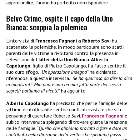
approfondire, l’uomo ha preferito non rispondere.
Belve Crime, ospite il capo della Uno
Bianca: scoppia la polemica
L’intervista di
Francesca Fagnani a Roberto Savi
ha
scatenato le polemiche. In modo particolare sono stati i
parenti delle vittime a rivoltarsi contro la presenza in
televisione del
killer della Uno Bianca
.
Alberto
Capolungo
, figlio di Pietro Capolungo, ha fatto sentire il
suo duro sfogo. “
Un’operazione indegna
” ha dichiarato,
riferendosi a questa intervista. “
Se ha qualcosa da dire lo dica
ai magistrati
.
Mio padre non ha mai fatto parte dei servizi
segreti: parliamo di niente
” ha aggiunto.
Alberto Capolungo
ha precisato che per le famiglie delle
vittime è intollerabile sentire quell’intervista e che sta
pensando di querelare Roberto Savi.
Francesca Fagnani
è
subito intervenuta spiegando di trovare giusta la reazione
delle famiglie. “
Quello che abbiamo provato a fare è dare un
contributo nella direzione della verità, che speriamo possa