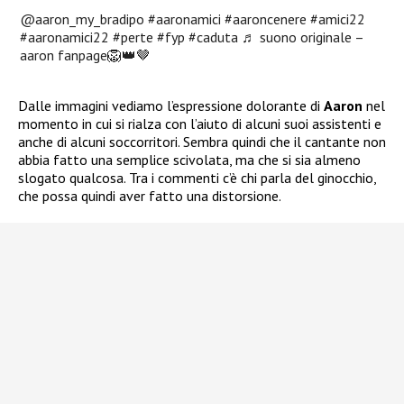
@aaron_my_bradipo
#aaronamici
#aaroncenere
#amici22
#aaronamici22
#perte
#fyp
#caduta
♬ suono originale –
aaron fanpage🦁👑🤎
Dalle immagini vediamo l’espressione dolorante di
Aaron
nel
momento in cui si rialza con l’aiuto di alcuni suoi assistenti e
anche di alcuni soccorritori. Sembra quindi che il cantante non
abbia fatto una semplice scivolata, ma che si sia almeno
slogato qualcosa. Tra i commenti c’è chi parla del ginocchio,
che possa quindi aver fatto una distorsione.