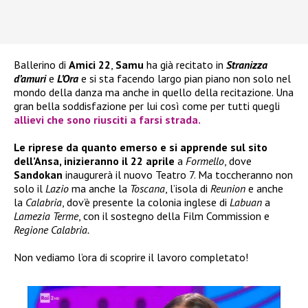
Ballerino di
Amici 22
,
Samu
ha già recitato in
Stranizza
d’amuri
e
L’Ora
e si sta facendo largo pian piano non solo nel
mondo della danza ma anche in quello della recitazione. Una
gran bella soddisfazione per lui così come per tutti quegli
allievi che sono riusciti a farsi strada.
Le riprese da quanto emerso e si apprende sul sito
dell’Ansa, inizieranno il 22 aprile
a
Formello
, dove
Sandokan
inaugurerà il nuovo Teatro 7. Ma toccheranno non
solo il
Lazio
ma anche la
Toscana
, l’isola di
Reunion
e anche
la
Calabria
, dov’è presente la colonia inglese di
Labuan
a
Lamezia Terme
, con il sostegno della Film Commission e
Regione Calabria.
Non vediamo l’ora di scoprire il lavoro completato!