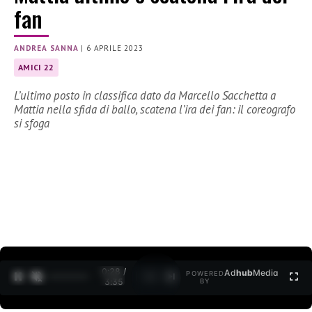
fan
ANDREA SANNA
|
6 APRILE 2023
AMICI 22
L’ultimo posto in classifica dato da Marcello Sacchetta a
Mattia nella sfida di ballo, scatena l’ira dei fan: il coreografo
si sfoga
0:30 /
Ad
hub
Media
POWERED
1
/
2
3:35
BY