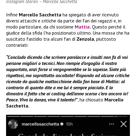
Instagram Stories – Marcello Sacchetta
Infine
Marcello Sacchetta
ha spiegato di aver ricevuto
diversi attacchi e critiche da parte dei fan dei ragazzi e, in
modo particolare, da chi sostiene
Mattia
.
Questo perché il
giudice della sfida l’ha posizionato ultimo. Una mossa che ha
suscitato fastidio tra alcuni fan di
Zenzola
, piuttosto
contrariati:
“Concludo dicendo che scrivere parolacce e insulti non fa di voi
persone migliori o tecnici. Non riempie d’orgoglio il vostro
supportato, anzi forse si vergognerebbe se lo sapesse. Siate più
rispettosi, ma soprattutto ascoltate! Rispondo ad alcune critiche
ricevute da qualche mattacchione della fan base di Mattia: al
contrario di quanto dite a me lui è sempre piaciuto. E lo
dimostra il fatto che ai casting dell’anno scorso c’ero ancora io!
Peace. Viva la danza, viva il talento!”
, ha chiosato
Marcello
Sacchetta.