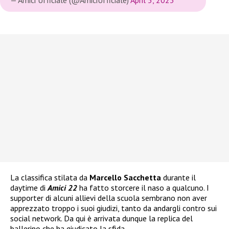
— Amici Ufficiale (@AmiciUfficiale)
April 5, 2023
La classifica stilata da
Marcello Sacchetta
durante il
daytime di
Amici 22
ha fatto storcere il naso a qualcuno. I
supporter di alcuni allievi della scuola sembrano non aver
apprezzato troppo i suoi giudizi, tanto da andargli contro sui
social network. Da qui è arrivata dunque la replica del
ballerino che ha giudicato la sfida.