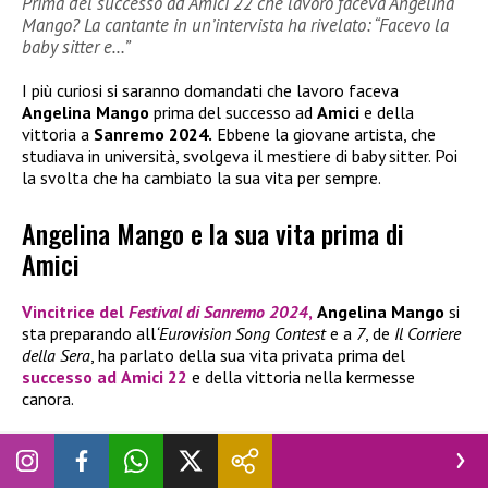
Prima del successo ad Amici 22 che lavoro faceva Angelina
Mango? La cantante in un’intervista ha rivelato: “Facevo la
baby sitter e…”
I più curiosi si saranno domandati che lavoro faceva
Angelina Mango
prima del successo ad
Amici
e della
vittoria a
Sanremo 2024.
Ebbene la giovane artista, che
studiava in università, svolgeva il mestiere di baby sitter. Poi
la svolta che ha cambiato la sua vita per sempre.
Angelina Mango e la sua vita prima di
Amici
Vincitrice del
Festival di Sanremo 2024
,
Angelina Mango
si
sta preparando all
‘Eurovision Song Contest
e a
7
, de
Il Corriere
della Sera
, ha parlato della sua vita privata prima del
successo ad
Amici 22
e della vittoria nella kermesse
canora.