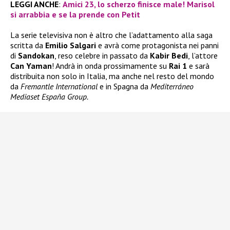
LEGGI ANCHE
:
Amici 23, lo scherzo finisce male! Marisol
si arrabbia e se la prende con Petit
La serie televisiva non è altro che l’adattamento alla saga
scritta da
Emilio Salgari
e avrà come protagonista nei panni
di
Sandokan
, reso celebre in passato da
Kabir Bedi
, l’attore
Can Yaman
! Andrà in onda prossimamente su
Rai 1
e sarà
distribuita non solo in Italia, ma anche nel resto del mondo
da
Fremantle International
e in Spagna da
Mediterráneo
Mediaset España Group.