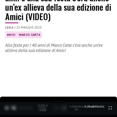
un’ex allieva della sua edizione di
Amici (VIDEO)
LEILA
|
22 MAGGIO 2025
AMICI
MARCO CARTA
Alla festa per i 40 anni di Marco Carta c’era anche un’ex
allieva della sua edizione di Amici
0:30 /
Ad
hub
Media
POWERED
1
/
2
3:35
BY