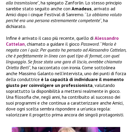
alla trasmissione
“, ha spiegato Zanforlin. Lo stesso principio
sarebbe stato seguito anche con
Amadeus
, arrivato ad
Amici dopo i cinque Festival di Sanremo. “
Lo abbiamo voluto
perché era una persona estremamente competente
“, ha
dichiarato.
Infine è arrivato il caso più recente, quello di
Alessandro
Cattelan
, chiamato a guidare il gioco
Password
. “
Maria è
negata con i quiz. Per questo ha pensato ad Alessandro Cattelan,
che è perfettamente in linea con quel tipo di format, con quel
linguaggio. Se fosse stata una gara di liscio, avrebbe chiamato
Orietta Berti
“, ha raccontato con ironia. Come sottolinea
anche Massimo Galanto nell’intervista, uno dei punti di forza
della conduttrice
è la capacità di individuare il momento
giusto per coinvolgere un professionista
, valutando
soprattutto la disponibilità a mettersi realmente in gioco.
Una filosofia che, negli anni, ha contribuito al successo dei
suoi programmi e che continua a caratterizzare anche Amici,
dove ogni scelta sembra rispondere a un’unica regola:
valorizzare il progetto prima ancora dei singoli protagonisti.