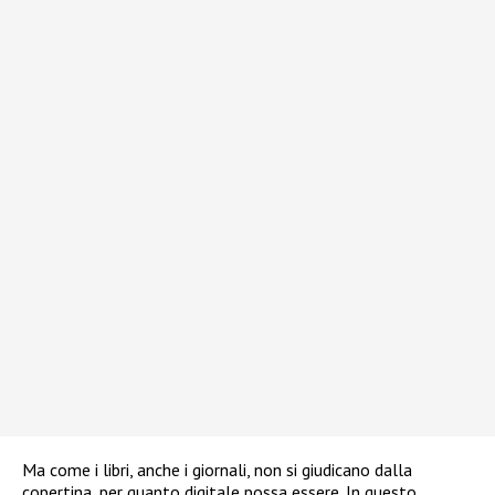
Ma come i libri, anche i giornali, non si giudicano dalla
copertina, per quanto digitale possa essere. In questo