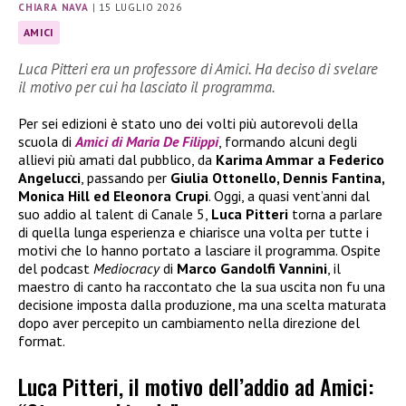
CHIARA NAVA
|
15 LUGLIO 2026
AMICI
Luca Pitteri era un professore di Amici. Ha deciso di svelare
il motivo per cui ha lasciato il programma.
Per sei edizioni è stato uno dei volti più autorevoli della
scuola di
Amici di Maria De Filippi
, formando alcuni degli
allievi più amati dal pubblico, da
Karima Ammar a Federico
Angelucci
, passando per
Giulia Ottonello, Dennis Fantina,
Monica Hill ed Eleonora Crupi
. Oggi, a quasi vent’anni dal
suo addio al talent di Canale 5,
Luca Pitteri
torna a parlare
di quella lunga esperienza e chiarisce una volta per tutte i
motivi che lo hanno portato a lasciare il programma. Ospite
del podcast
Mediocracy
di
Marco Gandolfi Vannini
, il
maestro di canto ha raccontato che la sua uscita non fu una
decisione imposta dalla produzione, ma una scelta maturata
dopo aver percepito un cambiamento nella direzione del
format.
Luca Pitteri, il motivo dell’addio ad Amici: