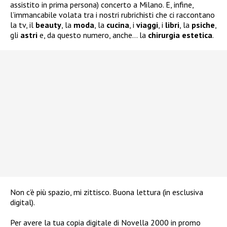
assistito in prima persona) concerto a Milano. E, infine,
l’immancabile volata tra i nostri rubrichisti che ci raccontano
la tv, il
beauty
, la
moda
, la
cucina
, i
viaggi
, i
libri
, la
psiche
,
gli
astri
e, da questo numero, anche… la
chirurgia
estetica
.
Non c’è più spazio, mi zittisco. Buona lettura (in esclusiva
digital).
Per avere la tua copia digitale di Novella 2000 in promo