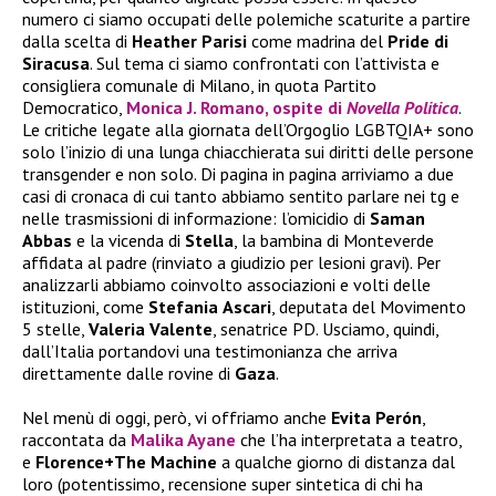
numero ci siamo occupati delle polemiche scaturite a partire
dalla scelta di
Heather
Parisi
come madrina del
Pride di
Siracusa
. Sul tema ci siamo confrontati con l’attivista e
consigliera comunale di Milano, in quota Partito
Democratico,
Monica J. Romano, ospite di
Novella Politica
.
Le critiche legate alla giornata dell’Orgoglio LGBTQIA+ sono
solo l’inizio di una lunga chiacchierata sui diritti delle persone
transgender e non solo. Di pagina in pagina arriviamo a due
casi di cronaca di cui tanto abbiamo sentito parlare nei tg e
nelle trasmissioni di informazione: l’omicidio di
Saman
Abbas
e la vicenda di
Stella
, la bambina di Monteverde
affidata al padre (rinviato a giudizio per lesioni gravi). Per
analizzarli abbiamo coinvolto associazioni e volti delle
istituzioni, come
Stefania
Ascari
, deputata del Movimento
5 stelle,
Valeria
Valente
, senatrice PD. Usciamo, quindi,
dall’Italia portandovi una testimonianza che arriva
direttamente dalle rovine di
Gaza
.
Nel menù di oggi, però, vi offriamo anche
Evita Perón
,
raccontata da
Malika Ayane
che l’ha interpretata a teatro,
e
Florence+The Machine
a qualche giorno di distanza dal
loro (potentissimo, recensione super sintetica di chi ha