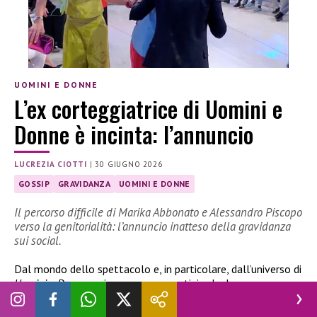
UOMINI E DONNE
L’ex corteggiatrice di Uomini e
Donne è incinta: l’annuncio
LUCREZIA CIOTTI
|
30 GIUGNO 2026
GOSSIP
GRAVIDANZA
UOMINI E DONNE
Il percorso difficile di Marika Abbonato e Alessandro Piscopo
verso la genitorialità: l’annuncio inatteso della gravidanza
sui social.
Dal mondo dello spettacolo e, in particolare, dall’universo di
Uomini e Donne
, arriva una nuova notizia che ha
immediatamente attirato l’attenzione del pubblico. L’ex
corteggiatrice
Marika Abbonato
ha infatti annunciato sui