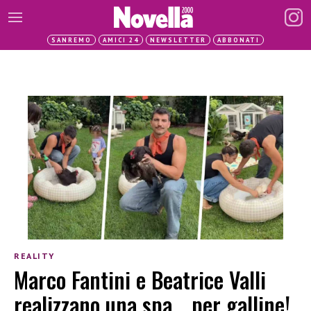
SANREMO
AMICI 24
NEWSLETTER
ABBONATI
REALITY
Marco Fantini e Beatrice Valli
realizzano una spa… per galline!