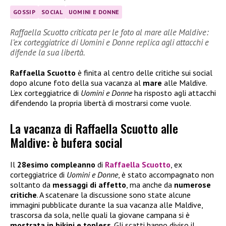
GOSSIP
SOCIAL
UOMINI E DONNE
Raffaella Scuotto criticata per le foto al mare alle Maldive:
l’ex corteggiatrice di Uomini e Donne replica agli attacchi e
difende la sua libertà.
Raffaella Scuotto
è finita al centro delle critiche sui social
dopo alcune foto della sua vacanza al
mare
alle Maldive.
L’ex corteggiatrice di
Uomini e Donne
ha risposto agli attacchi
difendendo la propria libertà di mostrarsi come vuole.
La vacanza di Raffaella Scuotto alle
Maldive: è bufera social
Il
28esimo compleanno
di
Raffaella Scuotto
, ex
corteggiatrice di
Uomini e Donne
, è stato accompagnato non
soltanto da
messaggi di affetto
, ma anche da
numerose
critiche
. A scatenare la discussione sono state alcune
immagini pubblicate durante la sua vacanza alle Maldive,
trascorsa da sola, nelle quali la giovane campana si è
mostrata in bikini e topless
. Gli scatti hanno diviso il