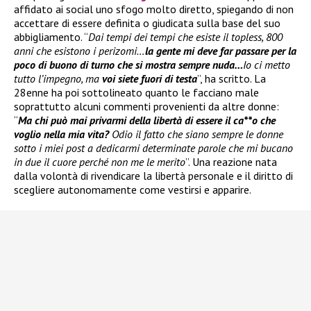
affidato ai social uno sfogo molto diretto, spiegando di non
accettare di essere definita o giudicata sulla base del suo
abbigliamento. “
Dai tempi dei tempi che esiste il topless, 800
anni che esistono i perizomi…
la gente mi deve far passare per la
poco di buono di turno che si mostra sempre nuda…
Io ci metto
tutto l’impegno, ma
voi siete fuori di testa
”, ha scritto. La
28enne ha poi sottolineato quanto le facciano male
soprattutto alcuni commenti provenienti da altre donne:
“
Ma chi può mai privarmi della libertà di essere il ca**o che
voglio nella mia vita?
Odio il fatto che siano sempre le donne
sotto i miei post a dedicarmi determinate parole che mi bucano
in due il cuore perché non me le merito
”. Una reazione nata
dalla volontà di rivendicare la libertà personale e il diritto di
scegliere autonomamente come vestirsi e apparire.