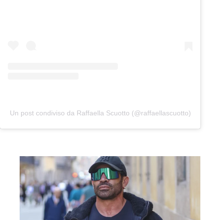
Un post condiviso da Raffaella Scuotto (@raffaellascuotto)