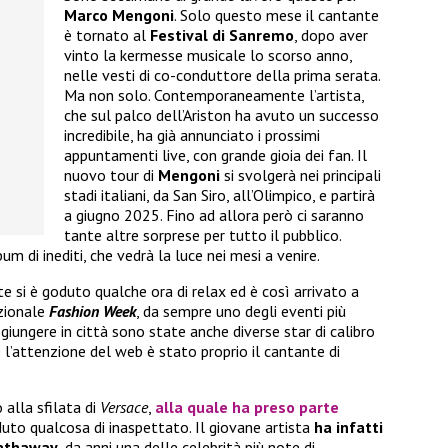
Marco Mengoni
. Solo questo mese il cantante
è tornato al
Festival di Sanremo
, dopo aver
vinto la kermesse musicale lo scorso anno,
nelle vesti di co-conduttore della prima serata.
Ma non solo. Contemporaneamente l’artista,
che sul palco dell’Ariston ha avuto un successo
incredibile, ha già annunciato i prossimi
appuntamenti live, con grande gioia dei fan. Il
nuovo tour di
Mengoni
si svolgerà nei principali
stadi italiani, da San Siro, all’Olimpico, e partirà
a giugno 2025. Fino ad allora però ci saranno
tante altre sorprese per tutto il pubblico.
m di inediti, che vedrà la luce nei mesi a venire.
e si è goduto qualche ora di relax ed è così arrivato a
izionale
Fashion Week
, da sempre uno degli eventi più
iungere in città sono state anche diverse star di calibro
re l’attenzione del web è stato proprio il cantante di
 alla sfilata di
Versace
,
alla quale ha preso parte
duto qualcosa di inaspettato. Il giovane artista
ha infatti
Hathaway
, da anni una delle celebrità più note di