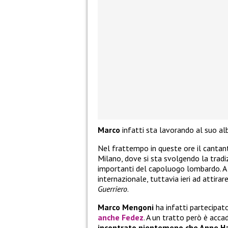
Marco
infatti sta lavorando al suo albu
Nel frattempo in queste ore il cantant
Milano, dove si sta svolgendo la trad
importanti del capoluogo lombardo. A g
internazionale, tuttavia ieri ad attira
Guerriero
.
Marco Mengoni
ha infatti partecipato
anche
Fedez
. A un tratto però è acca
incontrato nientemeno che Anne 