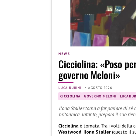
NEWS
Cicciolina: «Poso pe
governo Meloni»
LUCA BURINI
|
4 AGOSTO 2026
CICCIOLINA
GOVERNO MELONI
LUCA BUR
Ilona Staller torna a far parlare di 
britannica. Intanto, prepara il suo rie
Cicciolina
è tornata. Tra i volti del
Westwood
,
Ilona Staller
(questo il s