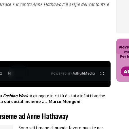
ersace e incontra Anne Hathaway: il selfie del cantante e
Ad
hub
Media
/
2
POWERED BY
la
Fashion Week
. A giungere in città è stata infatti anche
ta sui social insieme a…Marco Mengoni
!
insieme ad Anne Hathaway
Sono settimane di grande lavoro queste per