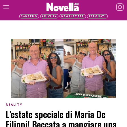
SANREMO
AMICI 24
NEWSLETTER
ABBONATI
REALITY
L’estate speciale di Maria De
Filippi! Beccata a mangiare una