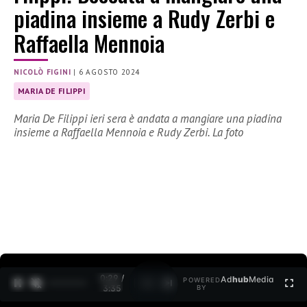
piadina insieme a Rudy Zerbi e
Raffaella Mennoia
NICOLÒ FIGINI
|
6 AGOSTO 2024
MARIA DE FILIPPI
Maria De Filippi ieri sera è andata a mangiare una piadina
insieme a Raffaella Mennoia e Rudy Zerbi. La foto
0:30 /
Ad
hub
Media
POWERED
1
/
2
3:35
BY