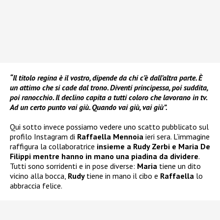
“Il titolo regina è il vostro, dipende da chi c’è dall’altra parte. È
un attimo che si cade dal trono. Diventi principessa, poi suddita,
poi ranocchio. Il declino capita a tutti coloro che lavorano in tv.
Ad un certo punto vai giù. Quando vai giù, vai giù”.
Qui sotto invece possiamo vedere uno scatto pubblicato sul
profilo Instagram di
Raffaella Mennoia
ieri sera. L’immagine
raffigura la collaboratrice
insieme a Rudy Zerbi e Maria De
Filippi mentre hanno in mano una piadina da dividere
.
Tutti sono sorridenti e in pose diverse:
Maria
tiene un dito
vicino alla bocca,
Rudy
tiene in mano il cibo e
Raffaella
lo
abbraccia felice.