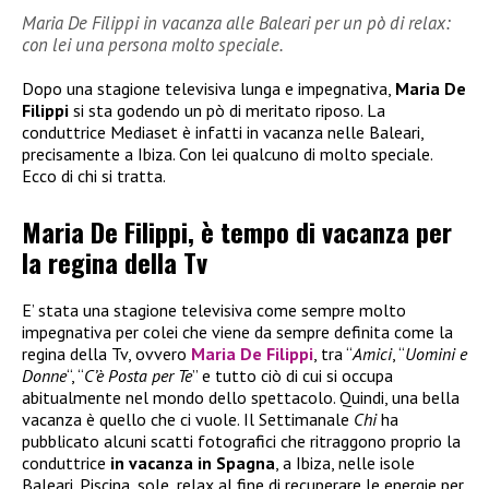
Maria De Filippi in vacanza alle Baleari per un pò di relax:
con lei una persona molto speciale.
Dopo una stagione televisiva lunga e impegnativa,
Maria De
Filippi
si sta godendo un pò di meritato riposo. La
conduttrice Mediaset è infatti in vacanza nelle Baleari,
precisamente a Ibiza. Con lei qualcuno di molto speciale.
Ecco di chi si tratta.
Maria De Filippi, è tempo di vacanza per
la regina della Tv
E’ stata una stagione televisiva come sempre molto
impegnativa per colei che viene da sempre definita come la
regina della Tv, ovvero
Maria De Filippi
, tra “
Amici
, “
Uomini e
Donne
“, “
C’è Posta per Te
” e tutto ciò di cui si occupa
abitualmente nel mondo dello spettacolo. Quindi, una bella
vacanza è quello che ci vuole. Il Settimanale
Chi
ha
pubblicato alcuni scatti fotografici che ritraggono proprio la
conduttrice
in vacanza in Spagna
, a Ibiza, nelle isole
Baleari. Piscina, sole, relax al fine di recuperare le energie per