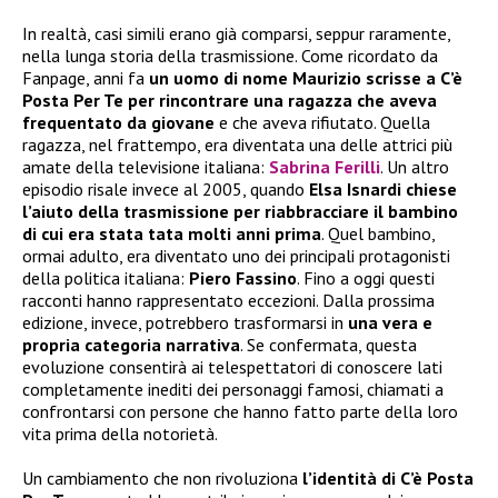
In realtà, casi simili erano già comparsi, seppur raramente,
nella lunga storia della trasmissione. Come ricordato da
Fanpage, anni fa
un uomo di nome Maurizio scrisse a C’è
Posta Per Te per rincontrare una ragazza che aveva
frequentato da giovane
e che aveva rifiutato. Quella
ragazza, nel frattempo, era diventata una delle attrici più
amate della televisione italiana:
Sabrina Ferilli
. Un altro
episodio risale invece al 2005, quando
Elsa Isnardi chiese
l’aiuto della trasmissione per riabbracciare il bambino
di cui era stata tata molti anni prima
. Quel bambino,
ormai adulto, era diventato uno dei principali protagonisti
della politica italiana:
Piero Fassino
. Fino a oggi questi
racconti hanno rappresentato eccezioni. Dalla prossima
edizione, invece, potrebbero trasformarsi in
una vera e
propria categoria narrativa
. Se confermata, questa
evoluzione consentirà ai telespettatori di conoscere lati
completamente inediti dei personaggi famosi, chiamati a
confrontarsi con persone che hanno fatto parte della loro
vita prima della notorietà.
Un cambiamento che non rivoluziona
l’identità di C’è Posta