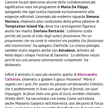
L’autore ha poi ripercorso alcune delle collaborazioni più
significative nate nei programmi di
Maria De Filippi
,
spiegando che ogni scelta risponde esclusivamente alle
esigenze editoriali. L’esempio più evidente riguarda
Simona
Ventura
, chiamata alla conduzione della prima edizione di
Temptation Island Vip
, dove tra i protagonisti figurava
anche l’ex marito
Stefano Bettarini
. “
L’abbiamo scelta
perché, dal punto di vista degli autori, funzionava. Per un
programma che racconta le relazioni era perfetta. Era funzionale
alla trasmissione
“, ha spiegato Zanforlin. Lo stesso principio
sarebbe stato seguito anche con
Amadeus
, arrivato ad
Amici dopo i cinque Festival di Sanremo. “
Lo abbiamo voluto
perché era una persona estremamente competente
“, ha
dichiarato.
Infine è arrivato il caso più recente, quello di
Alessandro
Cattelan
, chiamato a guidare il gioco
Password
. “
Maria è
negata con i quiz. Per questo ha pensato ad Alessandro Cattelan,
che è perfettamente in linea con quel tipo di format, con quel
linguaggio. Se fosse stata una gara di liscio, avrebbe chiamato
Orietta Berti
“, ha raccontato con ironia. Come sottolinea
anche Massimo Galanto nell’intervista, uno dei punti di forza