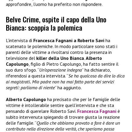
approfondire, l’uomo ha preferito non rispondere.
Belve Crime, ospite il capo della Uno
Bianca: scoppia la polemica
L’intervista di
Francesca Fagnani a Roberto Savi
ha
scatenato le polemiche. In modo particolare sono stati i
parenti delle vittime a rivoltarsi contro la presenza in
televisione del
killer della Uno Bianca
.
Alberto
Capolungo
, figlio di Pietro Capolungo, ha fatto sentire il
suo duro sfogo. “
Un’operazione indegna
” ha dichiarato,
riferendosi a questa intervista. “
Se ha qualcosa da dire lo dica
ai magistrati
.
Mio padre non ha mai fatto parte dei servizi
segreti: parliamo di niente
” ha aggiunto.
Alberto Capolungo
ha precisato che per le famiglie delle
vittime è intollerabile sentire quell’intervista e che sta
pensando di querelare Roberto Savi.
Francesca Fagnani
è
subito intervenuta spiegando di trovare giusta la reazione
delle famiglie. “
Quello che abbiamo provato a fare è dare un
contributo nella direzione della verità, che speriamo possa