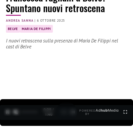
Spuntano nuovi retroscena
ANDREA SANNA
|
6 OTTOBRE 2025
BELVE
MARIA DE FILIPPI
I nuovi retroscena sulla presenza di Maria De Filippi nel
cast di Belve
0:30 /
Ad
hub
Media
POWERED
1
/
2
1:40
BY