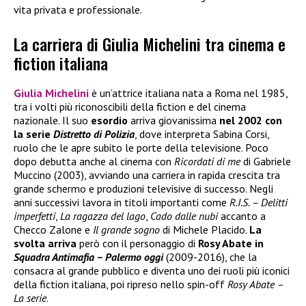
vita privata e professionale.
La carriera di Giulia Michelini tra cinema e
fiction italiana
Giulia Michelini
è un’attrice italiana nata a Roma nel 1985,
tra i volti più riconoscibili della fiction e del cinema
nazionale. Il suo
esordio
arriva giovanissima
nel 2002 con
la serie
Distretto di Polizia
, dove interpreta Sabina Corsi,
ruolo che le apre subito le porte della televisione. Poco
dopo debutta anche al cinema con
Ricordati di me
di Gabriele
Muccino (2003), avviando una carriera in rapida crescita tra
grande schermo e produzioni televisive di successo. Negli
anni successivi lavora in titoli importanti come
R.I.S. – Delitti
imperfetti
,
La ragazza del lago
,
Cado dalle nubi
accanto a
Checco Zalone e
Il grande sogno
di Michele Placido.
La
svolta arriva
però con il personaggio di
Rosy Abate in
Squadra Antimafia – Palermo oggi
(2009-2016), che la
consacra al grande pubblico e diventa uno dei ruoli più iconici
della fiction italiana, poi ripreso nello spin-off
Rosy Abate –
La serie
.