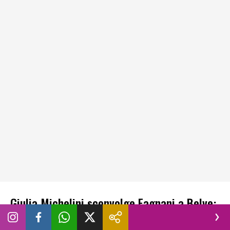
Giulia Michelini sconvolge Fagnani a Belve:
dall’ayahuasca al figlio a 19 anni