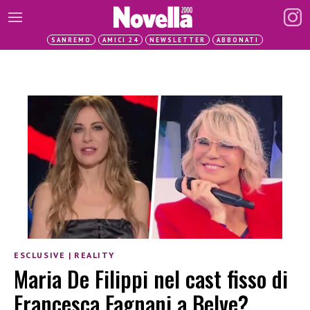
SANREMO
AMICI 24
NEWSLETTER
ABBONATI
ESCLUSIVE
|
REALITY
Maria De Filippi nel cast fisso di
Francesca Fagnani a Belve?