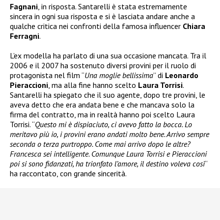
Fagnani
, in risposta. Santarelli è stata estremamente
sincera in ogni sua risposta e si è lasciata andare anche a
qualche critica nei confronti della famosa influencer
Chiara
Ferragni
.
L’ex modella ha parlato di una sua occasione mancata. Tra il
2006 e il 2007 ha sostenuto diversi provini per il ruolo di
protagonista nel film “
Una moglie bellissima
” di
Leonardo
Pieraccioni
, ma alla fine hanno scelto
Laura Torrisi
.
Santarelli ha spiegato che il suo agente, dopo tre provini, le
aveva detto che era andata bene e che mancava solo la
firma del contratto, ma in realtà hanno poi scelto Laura
Torrisi. “
Questo mi è dispiaciuto, ci avevo fatto la bocca. Lo
meritavo più io, i provini erano andati molto bene. Arrivo sempre
seconda o terza purtroppo. Come mai arrivo dopo le altre?
Francesca sei intelligente. Comunque Laura Torrisi e Pieraccioni
poi si sono fidanzati, ha trionfato l’amore, il destino voleva così
“
ha raccontato, con grande sincerità.