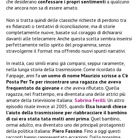
che desiderano
confessare i propri sentimenti
a qualcuno
che ancora non sa di essere amato.
Non si tratta quindi delle classiche richieste di perdono tra
ex fidanzati o tentativi di riconciliazione, ma di storie
completamente nuove, basate sul coraggio di dichiararsi
davanti alle telecamere. Anche questa scelta sembra inserirsi
perfettamente nello spirito del programma, senza
stravolgerne il format ma offrendo nuovi spunti narrativi.
In realtà, casi simili erano già comparsi, seppur raramente,
nella lunga storia della trasmissione. Come ricordato da
Fanpage, anni fa
un uomo di nome Maurizio scrisse a C’è
Posta Per Te per rincontrare una ragazza che aveva
frequentato da giovane
e che aveva rifiutato. Quella
ragazza, nel frattempo, era diventata una delle attrici più
amate della televisione italiana:
Sabrina Ferilli
. Un altro
episodio risale invece al 2005, quando
Elsa Isnardi chiese
l’aiuto della trasmissione per riabbracciare il bambino
di cui era stata tata molti anni prima
. Quel bambino,
ormai adulto, era diventato uno dei principali protagonisti
della politica italiana:
Piero Fassino
. Fino a oggi questi
racconti hanno rappresentato eccezioni. Dalla prossima