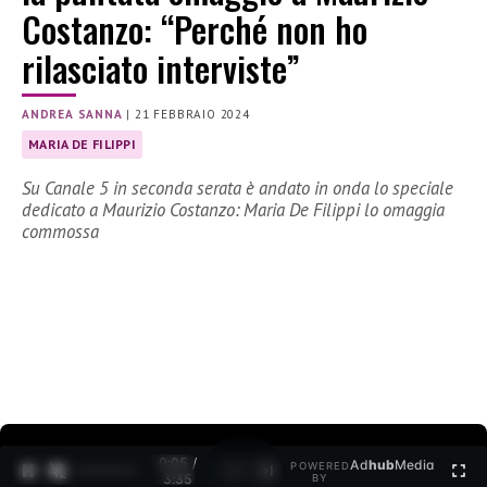
Costanzo: “Perché non ho
rilasciato interviste”
ANDREA SANNA
|
21 FEBBRAIO 2024
MARIA DE FILIPPI
Su Canale 5 in seconda serata è andato in onda lo speciale
dedicato a Maurizio Costanzo: Maria De Filippi lo omaggia
commossa
0:06 /
Ad
hub
Media
POWERED
1
/
2
3:35
BY