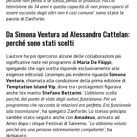
persone non pensa a se stessa, pensa al prodotto. Faccio
televisione da 34 anni e questa capacità di non preoccuparsi di
essere oscurata dagli altri non è così comune
” sono state le
parole di Zanforlin.
Da Simona Ventura ad Alessandro Cattelan:
perché sono stati scelti
L’autore ha poi ripercorso alcune delle collaborazioni più
significative nate nei programmi di
Maria De Filippi
,
spiegando che ogni scelta risponde esclusivamente alle
esigenze editoriali. L’esempio più evidente riguarda
Simona
Ventura
, chiamata alla conduzione della prima edizione di
Temptation Island Vip
, dove tra i protagonisti figurava
anche l’ex marito
Stefano Bettarini
. “
L’abbiamo scelta
perché, dal punto di vista degli autori, funzionava. Per un
programma che racconta le relazioni era perfetta. Era funzionale
alla trasmissione
“, ha spiegato Zanforlin. Lo stesso principio
sarebbe stato seguito anche con
Amadeus
, arrivato ad
Amici dopo i cinque Festival di Sanremo. “
Lo abbiamo voluto
perché era una persona estremamente competente
“, ha
dichiarato.