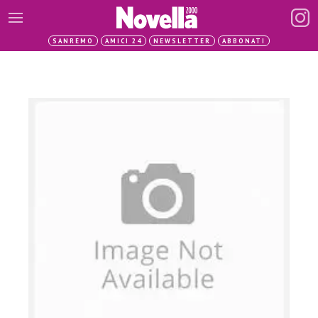
SANREMO
AMICI 24
NEWSLETTER
ABBONATI