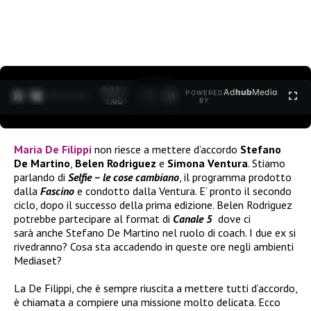
0:27 /
Ad
hub
Media
POWERED
1
/
2
1:40
BY
Maria De Filippi
non riesce a mettere d’accordo
Stefano
De Martino
,
Belen Rodriguez
e
Simona Ventura
. Stiamo
parlando di
Selfie – le cose cambiano
, il programma prodotto
dalla
Fascino
e condotto dalla Ventura. E’ pronto il secondo
ciclo, dopo il successo della prima edizione. Belen Rodriguez
potrebbe partecipare al format di
Canale 5
dove ci
sarà anche Stefano De Martino nel ruolo di coach. I due ex si
rivedranno? Cosa sta accadendo in queste ore negli ambienti
Mediaset?
La De Filippi, che è sempre riuscita a mettere tutti d’accordo,
è chiamata a compiere una missione molto delicata. Ecco