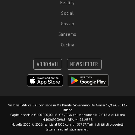
Reality
Social
Gossip
Sanremo
Cucina
ABBONATI
NEWSLETTER
Visibilia Editrice S.r.l.
con sede in Via Privata Giovannino De Grassi 12/12A, 20123
Milano.
Capitale sociale € 100.000,00 I.V. - C.F./P.IVA ed iscrizione alla C.C.I.A.A. di Milano
N.10269990965 - REA MI-2519578.
Novella 2000 © 2026. Iscritta al ROC con il n.37767. Tutti i diritti di proprietà
letteraria ed artistica riservati.