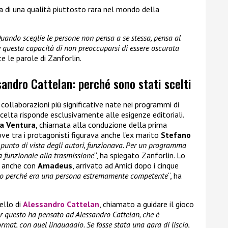
a di una qualità piuttosto rara nel mondo della
Quando sceglie le persone non pensa a se stessa, pensa al
e questa capacità di non preoccuparsi di essere oscurata
e le parole di Zanforlin.
andro Cattelan: perché sono stati scelti
 collaborazioni più significative nate nei programmi di
scelta risponde esclusivamente alle esigenze editoriali.
a Ventura
, chiamata alla conduzione della prima
ove tra i protagonisti figurava anche l’ex marito
Stefano
 punto di vista degli autori, funzionava. Per un programma
ra funzionale alla trasmissione
“, ha spiegato Zanforlin. Lo
o anche con
Amadeus
, arrivato ad Amici dopo i cinque
o perché era una persona estremamente competente
“, ha
uello di
Alessandro Cattelan
, chiamato a guidare il gioco
er questo ha pensato ad Alessandro Cattelan, che è
ormat, con quel linguaggio. Se fosse stata una gara di liscio,