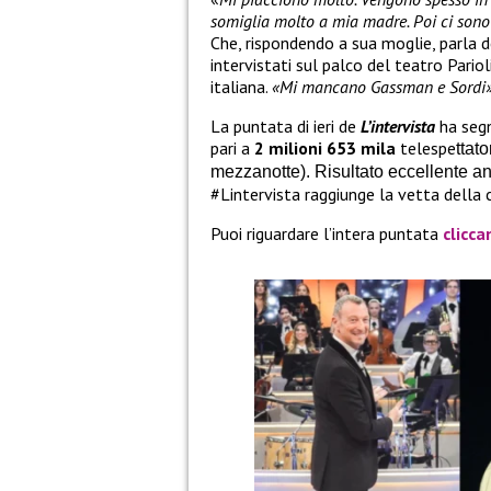
somiglia molto a mia madre. Poi ci sono 
Che, rispondendo a sua moglie, parla de
intervistati sul palco del teatro Pario
italiana.
«Mi mancano Gassman e Sordi»
La puntata di ieri de
L’intervista
ha segn
pari a
2 milioni 653 mila
telespe
ttat
mezzanotte). Risultato eccellente a
#Lintervista raggiunge la vetta della c
Puoi riguardare l’intera puntata
clicc