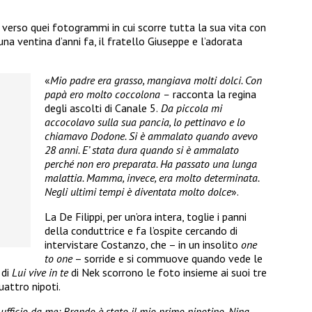
o verso quei fotogrammi in cui scorre tutta la sua vita con
 una ventina d’anni fa, il fratello Giuseppe e l’adorata
«
Mio padre era grasso, mangiava molti dolci. Con
papà ero molto coccolona –
racconta la regina
degli ascolti di Canale 5.
Da piccola mi
accocolavo sulla sua pancia, lo pettinavo e lo
chiamavo Dodone. Si è ammalato quando avevo
28 anni. E’ stata dura quando si è ammalato
perché non ero preparata. Ha passato una lunga
malattia. Mamma, invece, era molto determinata.
Negli ultimi tempi è diventata molto dolce
».
La De Filippi, per un’ora intera, toglie i panni
della conduttrice e fa l’ospite cercando di
intervistare Costanzo, che – in un insolito
one
to one
– sorride e si commuove quando vede le
 di
Lui vive in te
di Nek scorrono le foto insieme ai suoi tre
quattro nipoti.
ufficio da me: Brando è stato il mio primo nipotino, Nina