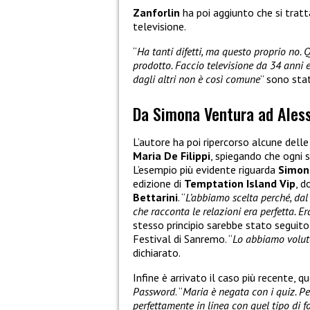
Zanforlin
ha poi aggiunto che si tratt
televisione.
“
Ha tanti difetti, ma questo proprio no. 
prodotto. Faccio televisione da 34 anni 
dagli altri non è così comune
” sono stat
Da Simona Ventura ad Aless
L’autore ha poi ripercorso alcune delle
Maria De Filippi
, spiegando che ogni 
L’esempio più evidente riguarda
Simon
edizione di
Temptation Island Vip
, d
Bettarini
. “
L’abbiamo scelta perché, dal
che racconta le relazioni era perfetta. E
stesso principio sarebbe stato seguit
Festival di Sanremo. “
Lo abbiamo volut
dichiarato.
Infine è arrivato il caso più recente, q
Password
. “
Maria è negata con i quiz. P
perfettamente in linea con quel tipo di f