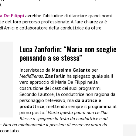
d
.
a De Filippi
avrebbe l’abitudine di rilanciare grandi nomi
te del loro percorso professionale. A fare chiarezza è
 di Amici e collaboratore della conduttrice da oltre
Luca Zanforlin: “Maria non sceglie
pensando a se stessa”
Intervistato da
Massimo Galanto
per
MediaTrends
,
Zanforlin
ha spiegato quale sia il
vero approccio di Maria De Filippi nella
costruzione del cast dei suoi programmi.
Secondo l’autore, la conduttrice non ragiona da
personaggio televisivo, ma
da autrice e
produttrice
, mettendo sempre il programma al
primo posto. “
Maria questa paura non ce l’ha.
Riesce a spegnere la testa da conduttrice e ad
ce. Non ha minimamente il pensiero di essere oscurata da
raccontato.