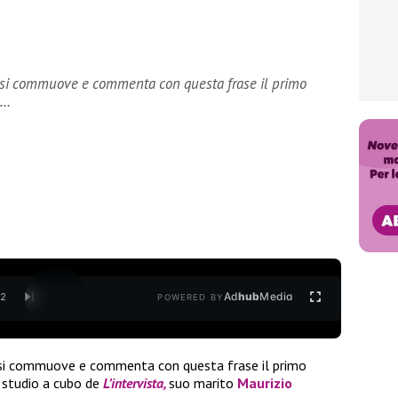
pi si commuove e commenta con questa frase il primo
o…
Ad
hub
Media
/
2
POWERED BY
i commuove e commenta con questa frase il primo
 studio a cubo de
L’intervista,
suo marito
Maurizio