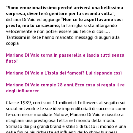
“
Sono emozionatissimo perché arriverà una bellissima
sorpresa, diventerò genitore per la seconda volta
”,
dichiara Di Vaio ed aggiunge “
Non ce lo aspettavamo così
presto, ma lo cercavamo;
la famiglia si sta allargando
velocemente e non potrei essere più felice di così…”.
Tantissimi in Rete hanno mandato messaggi di auguri alla
coppia.
Mariano Di Vaio torna in passerella e lascia tutti senza
fiato!
Mariano Di Vaio a L’isola dei famosi? Lui risponde così
Mariano Di Vaio compie 28 anni. Ecco cosa si regala il re
degli influencer
Classe 1989, con i suoi 11 milioni di followers al seguito sui
social network e le sue idee imprenditoriali di successo come
l’e-commerce mondiale Nohow, Mariano Di Vaio è riuscito a
ritagliarsi una prestigiosa fetta nel mondo della moda.
Stimato dai più grandi brand e stilisti di tutto il mondo è una
delle figure più richieste ed influenti dello show business.