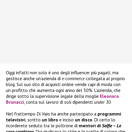
Oggi infatti non solo è uno degli influencer più pagati, ma
gestisce anche un’azienda di
e-commerce
collegata al proprio
blog. Sul suo sito di acquisti online vende capi di moda con
un profitto che aumenta ogni anno del 30%. L’azienda, che
dirige sotto la supervisione legale della moglie
Eleonora
Brunacci
, conta sul lavoro di soli dipendenti
under 30
.
Nel frattempo Di Vaio ha anche partecipato a
programmi
televisivi
, scritto
un libro
e inciso
un disco
. Di certo lo
ricorderete seduto tra le poltrone di
mentori di
Selfie – Le
cose cambiano
. Qui giudicava lo stile e le scelte di coloro che