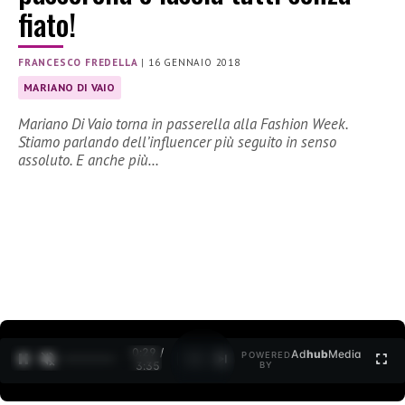
fiato!
FRANCESCO FREDELLA
|
16 GENNAIO 2018
MARIANO DI VAIO
Mariano Di Vaio torna in passerella alla Fashion Week.
Stiamo parlando dell’influencer più seguito in senso
assoluto. E anche più…
0:30 /
Ad
hub
Media
POWERED
1
/
2
3:35
BY