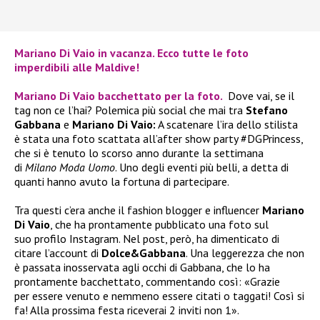
Mariano Di Vaio in vacanza. Ecco tutte le foto
imperdibili alle Maldive!
Mariano Di Vaio bacchettato per la foto.
Dove vai, se il
tag non ce l’hai? Polemica più social che mai tra
Stefano
Gabbana
e
Mariano Di Vaio:
A scatenare l’ira dello stilista
è stata una foto scattata all’after show party #DGPrincess,
che si è tenuto lo scorso anno durante la settimana
di
Milano Moda Uomo
. Uno degli eventi più belli, a detta di
quanti hanno avuto la fortuna di partecipare.
Tra questi c’era anche il fashion blogger e influencer
Mariano
Di Vaio
, che ha prontamente pubblicato una foto sul
suo profilo Instagram. Nel post, però, ha dimenticato di
citare l’account di
Dolce&Gabbana
. Una leggerezza che non
è passata inosservata agli occhi di Gabbana, che lo ha
prontamente bacchettato, commentando così: «Grazie
per essere venuto e nemmeno essere citati o taggati! Così si
fa! Alla prossima festa riceverai 2 inviti non 1».