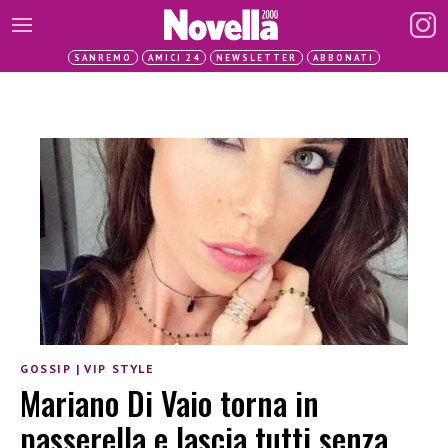
SANREMO
AMICI 24
NEWSLETTER
ABBONATI
GOSSIP
|
VIP STYLE
Mariano Di Vaio torna in
passerella e lascia tutti senza