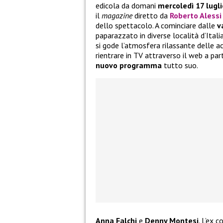
edicola da domani
mercoledì 17 lugl
il
magazine
diretto da
Roberto Alessi
dello spettacolo. A cominciare dalle
v
paparazzato in diverse località d’Itali
si gode l’atmosfera rilassante delle ac
rientrare in TV attraverso il web a pa
nuovo programma
tutto suo.
Anna Falchi
e
Denny Montesi
. L’ex 