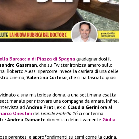
ella Barcaccia di Piazza di Spagna
guadagnandosi il
sandro Gassman
, che su Twitter ironizza amaro sullo
a. Roberto Alessi ripercorre invece la carriera di una delle
ostro cinema,
Valentina Cortese
, che ci ha lasciato quasi
vicinato a una misteriosa donna, a una settimana esatta
 settimanale per ritrovare una compagna da amare. Infine,
intervista ad
Andrea Preti
, ex di
Claudia Gerini
ora al
arco Onestini
del
Grande Fratello 16
ci conferma
ntre
Andrea Damante
dimentica definitivamente
Giulia
ose parentesi e approfondimenti su temi come la cucina,