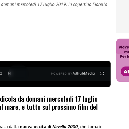
a domani mercoledì 17 luglio 2019: in copertina Fiorello
Ad
hub
Media
/
2
POWERED BY
 edicola da domani mercoledì 17 luglio
al mare, e tutto sul prossimo film del
nata dalla
nuova uscita di
Novella 2000
, che torna in