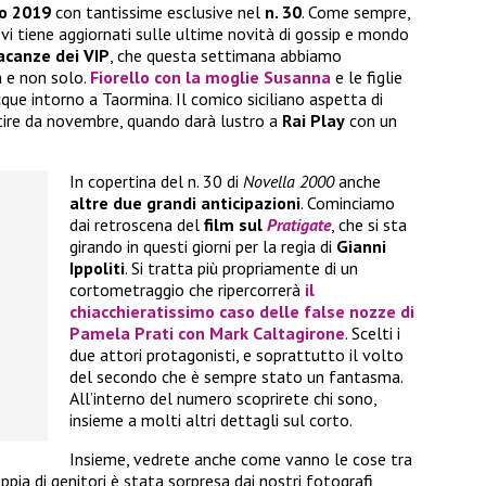
io 2019
con tantissime esclusive nel
n. 30
. Come sempre,
vi tiene aggiornati sulle ultime novità di gossip e mondo
acanze dei VIP
, che questa settimana abbiamo
a e non solo.
Fiorello
con la moglie Susanna
e le figlie
que intorno a Taormina. Il comico siciliano aspetta di
rtire da novembre, quando darà lustro a
Rai Play
con un
In copertina del n. 30 di
Novella 2000
anche
altre due grandi anticipazioni
. Cominciamo
dai retroscena del
film sul
Pratigate
, che si sta
girando in questi giorni per la regia di
Gianni
Ippoliti
. Si tratta più propriamente di un
cortometraggio che ripercorrerà
il
chiacchieratissimo caso delle false nozze di
Pamela Prati
con
Mark Caltagirone
. Scelti i
due attori protagonisti, e soprattutto il volto
del secondo che è sempre stato un fantasma.
All’interno del numero scoprirete chi sono,
insieme a molti altri dettagli sul corto.
Insieme, vedrete anche come vanno le cose tra
coppia di genitori è stata sorpresa dai nostri fotografi