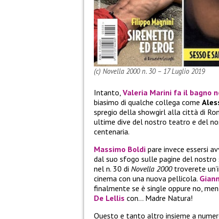
(c) Novella 2000 n. 30 – 17 Luglio 2019
Intanto,
Valeria Marini
fa il bagno n
biasimo di qualche collega come
Ales
spregio della showgirl alla città di Rom
ultime dive del nostro teatro e del n
centenaria.
Massimo Boldi
pare invece essersi av
dal suo sfogo sulle pagine del nostro
nel n. 30 di
Novella 2000
troverete un’
cinema con una nuova pellicola.
Gianm
finalmente se è single oppure no, me
De Lellis
con… Madre Natura!
Questo e tanto altro insieme a numer