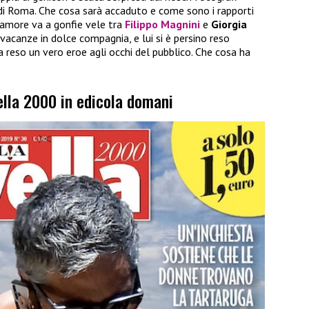
 di Roma. Che cosa sarà accaduto e come sono i rapporti
’amore va a gonfie vele tra
Filippo Magnini
e
Giorgia
 vacanze in dolce compagnia, e lui si è persino reso
 reso un vero eroe agli occhi del pubblico. Che cosa ha
ella 2000 in edicola domani