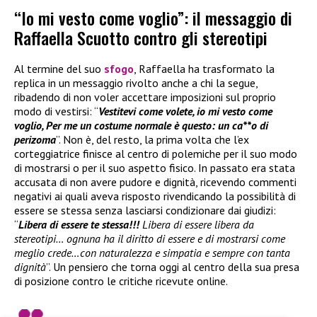
“Io mi vesto come voglio”: il messaggio di
Raffaella Scuotto contro gli stereotipi
Al termine del suo
sfogo
, Raffaella ha trasformato la
replica in un messaggio rivolto anche a chi la segue,
ribadendo di non voler accettare imposizioni sul proprio
modo di vestirsi: “
Vestitevi come volete, io mi vesto come
voglio, Per me un costume normale è questo: un ca**o di
perizoma
”. Non è, del resto, la prima volta che l’ex
corteggiatrice finisce al centro di polemiche per il suo modo
di mostrarsi o per il suo aspetto fisico. In passato era stata
accusata di non avere pudore e dignità, ricevendo commenti
negativi ai quali aveva risposto rivendicando la possibilità di
essere se stessa senza lasciarsi condizionare dai giudizi:
“
Libera di essere te stessa!!!
Libera di essere libera da
stereotipi… ognuna ha il diritto di essere e di mostrarsi come
meglio crede…con naturalezza e simpatia e sempre con tanta
dignità
”. Un pensiero che torna oggi al centro della sua presa
di posizione contro le critiche ricevute online.