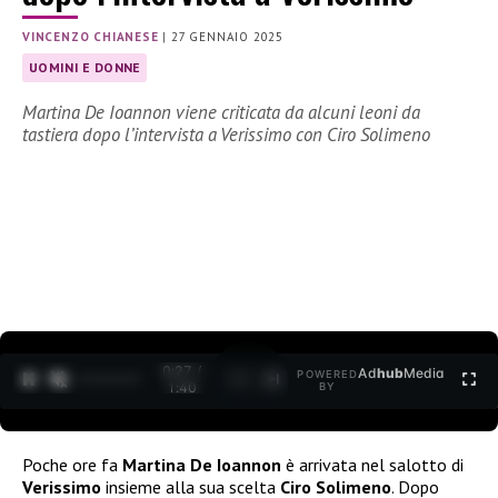
VINCENZO CHIANESE
|
27 GENNAIO 2025
UOMINI E DONNE
Martina De Ioannon viene criticata da alcuni leoni da
tastiera dopo l’intervista a Verissimo con Ciro Solimeno
0:28 /
Ad
hub
Media
POWERED
1
/
2
1:40
BY
Poche ore fa
Martina De Ioannon
è arrivata nel salotto di
Verissimo
insieme alla sua scelta
Ciro Solimeno
. Dopo