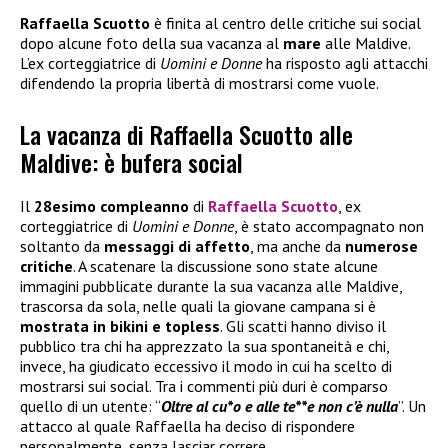
Raffaella Scuotto
è finita al centro delle critiche sui social
dopo alcune foto della sua vacanza al
mare
alle Maldive.
L’ex corteggiatrice di
Uomini e Donne
ha risposto agli attacchi
difendendo la propria libertà di mostrarsi come vuole.
La vacanza di Raffaella Scuotto alle
Maldive: è bufera social
Il
28esimo compleanno
di
Raffaella Scuotto
, ex
corteggiatrice di
Uomini e Donne
, è stato accompagnato non
soltanto da
messaggi di affetto
, ma anche da
numerose
critiche
. A scatenare la discussione sono state alcune
immagini pubblicate durante la sua vacanza alle Maldive,
trascorsa da sola, nelle quali la giovane campana si è
mostrata in bikini e topless
. Gli scatti hanno diviso il
pubblico tra chi ha apprezzato la sua spontaneità e chi,
invece, ha giudicato eccessivo il modo in cui ha scelto di
mostrarsi sui social. Tra i commenti più duri è comparso
quello di un utente: “
Oltre al cu*o e alle te**e non c’è nulla
”. Un
attacco al quale Raffaella ha deciso di rispondere
personalmente, senza lasciar correre.