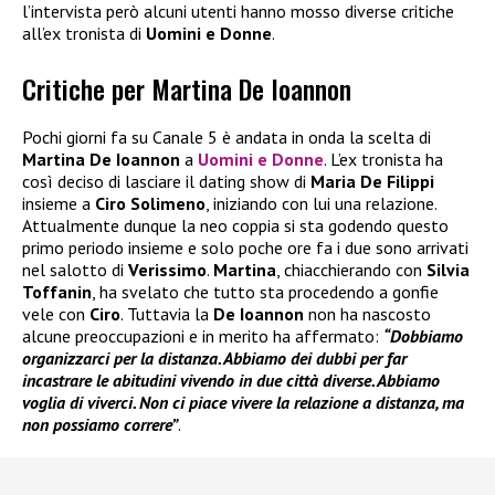
l’intervista però alcuni utenti hanno mosso diverse critiche
all’ex tronista di
Uomini e Donne
.
Critiche per Martina De Ioannon
Pochi giorni fa su Canale 5 è andata in onda la scelta di
Martina De Ioannon
a
Uomini e Donne
. L’ex tronista ha
così deciso di lasciare il dating show di
Maria De Filippi
insieme a
Ciro Solimeno
, iniziando con lui una relazione.
Attualmente dunque la neo coppia si sta godendo questo
primo periodo insieme e solo poche ore fa i due sono arrivati
nel salotto di
Verissimo
.
Martina
, chiacchierando con
Silvia
Toffanin
, ha svelato che tutto sta procedendo a gonfie
vele con
Ciro
. Tuttavia la
De Ioannon
non ha nascosto
alcune preoccupazioni e in merito ha affermato:
“Dobbiamo
organizzarci per la distanza. Abbiamo dei dubbi per far
incastrare le abitudini vivendo in due città diverse. Abbiamo
voglia di viverci. Non ci piace vivere la relazione a distanza, ma
non possiamo correre”
.