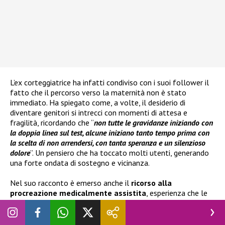
L’ex corteggiatrice ha infatti condiviso con i suoi follower il
fatto che il percorso verso la maternità non è stato
immediato. Ha spiegato come, a volte, il desiderio di
diventare genitori si intrecci con momenti di attesa e
fragilità, ricordando che “
non tutte le gravidanze iniziando con
la doppia linea sul test, alcune iniziano tanto tempo prima con
la scelta di non arrendersi, con tanta speranza e un silenzioso
dolore
”. Un pensiero che ha toccato molti utenti, generando
una forte ondata di sostegno e vicinanza.
Nel suo racconto è emerso anche il
ricorso alla
procreazione medicalmente assistita
, esperienza che le
ha permesso di riflettere sul significato della pazienza e
della resilienza. Marika ha sottolineato come questo
percorso le abbia insegnato che l’amore può superare la