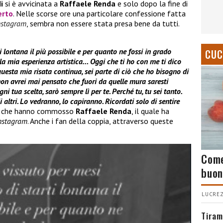
i
si è avvicinata a
Raffaele Renda
e solo dopo la fine di
erto
. Nelle scorse ore una particolare confessione fatta
nstagram
, sembra non essere stata presa bene da tutti.
i lontana il più possibile e per quanto ne fossi in grado
CUC
lla mia esperienza artistica… Oggi che ti ho con me ti dico
questa mia risata continua, sei parte di ciò che ho bisogno di
 non avrei mai pensato che fuori da quelle mura saresti
ni tua scelta, sarò sempre lì per te. Perché tu, tu sei tanto.
 altri. Lo vedranno, lo capiranno. Ricordati solo di sentire
le che hanno commosso
Raffaele Renda
, il quale ha
nstagram
. Anche i fan della coppia, attraverso queste
Come
buon
LUCREZ
Tiram