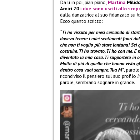
Da lì in poi, pian piano,
Martina
Milidd
Amici 20
i due sono
usciti allo scop
dalla danzatrice al suo fidanzato su
I
Ecco quanto scritto:
“Ti ho vissuto per mesi cercando di start
dovevo tenere i miei sentimenti fuori da
che non ti voglio più stare lontana! Sei 
costruire. Ti ho trovato, Ti ho con me. E
diventato la mia casa. Ti supporterò in og
Molto di più di quello che hanno visto gli
dentro cosa vuoi sempre. Tua M”
, paro
ricondiviso il pensiero sul suo profilo
I
parole, sembrano sognare in grande.