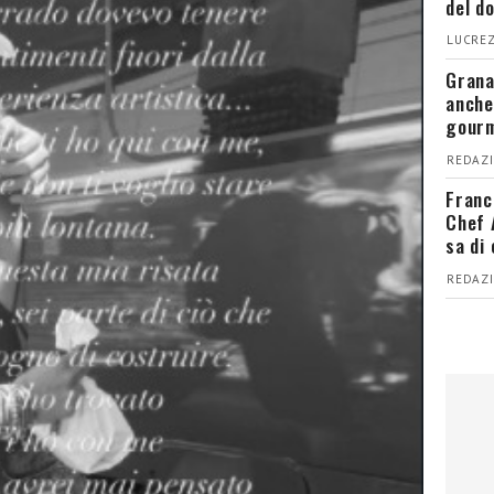
del d
LUCREZ
Grana
anche
gour
REDAZI
Franc
Chef 
sa di
REDAZI