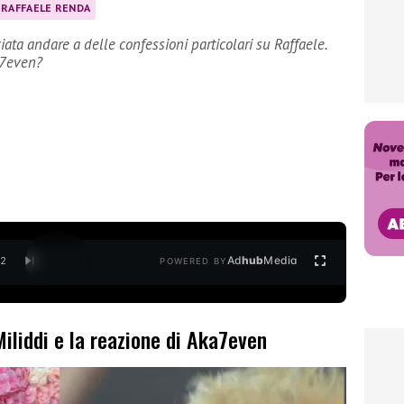
RAFFAELE RENDA
iata andare a delle confessioni particolari su Raffaele.
a7even?
Ad
hub
Media
/
2
POWERED BY
iliddi e la reazione di Aka7even