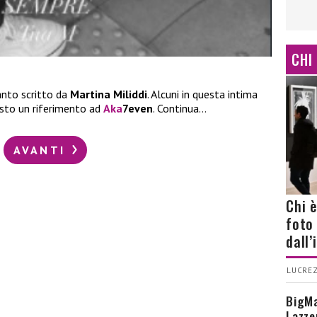
CHI
anto scritto da
Martina Miliddi
. Alcuni in questa intima
isto un riferimento ad
Aka
7even
. Continua…
AVANTI
Chi 
foto
dall
LUCREZ
BigMa
Lazze