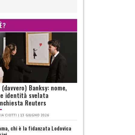
 È?
è (davvero) Banksy: nome,
 e identità svelata
’inchiesta Reuters
IA CIOTTI | 13 GIUGNO 2026
ma, chi è la fidanzata Lodovica
rini