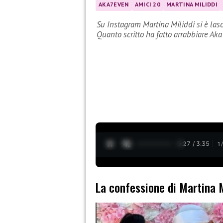
AKA7EVEN
AMICI 20
MARTINA MILIDDI
Su Instagram Martina Miliddi si è lasc
Quanto scritto ha fatto arrabbiare Ak
0:28 / 3:35
1
La confessione di Martina M