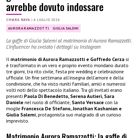
avrebbe dovuto indossare
CHIARA NAVA
|
6 LUGLIO 2026
AURORA RAMAZZOTTI
GIULIA SALEMI
La gaffe di Giulia Salemi al matrimonio di Aurora Ramazzotti.
L’influencer ha svelato i dettagli su Instagram
Il
matrimonio di Aurora Ramazzotti e Goffredo Cerza
si
è trasformato in un vero e proprio evento mondano durato
tre giorni, tra rito civile, festa pre wedding e celebrazione
ufficiale. Un fine settimana all’insegna dell’amore e della
condivisione, che ha visto riuniti familiari, amici e numerosi
volti noti dello spettacolo italiano. Tra gli invitati erano
presenti
Paola Di Benedetto, Serena Autieri, Sara
Daniele
nel ruolo di officiante,
Santo Versace
con la
moglie
Francesca De Stefano, Jonathan Kashanian e
Giulia Salemi
, protagonista suo malgrado di un curioso
imprevisto.
Matrimonio Aurora Ramazzotti: la gaffe di