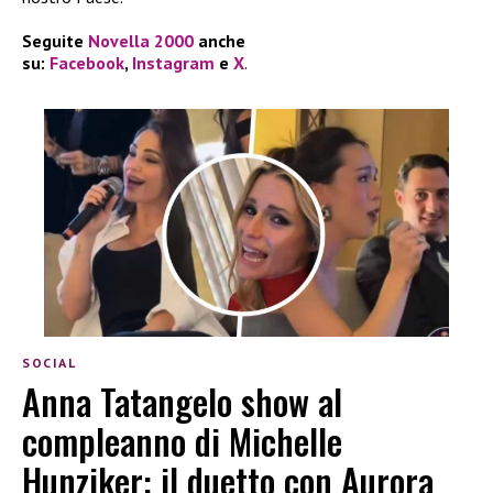
Seguite
Novella 2000
anche
su:
Facebook
,
Instagram
e
X
.
SOCIAL
Anna Tatangelo show al
compleanno di Michelle
Hunziker: il duetto con Aurora