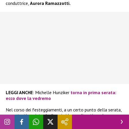
conduttrice,
Aurora Ramazzotti.
LEGGI ANCHE
: Michelle Hunziker
torna in prima serata:
ecco dove la vedremo
Nel corso dei festeggiamenti, a un certo punto della serata,
come testimoniato da diversi video realizzati con lo
smartphone,
Michelle
ha radunato tutti i suoi amici in
salone. Ed è qui che è nata la vera magia.
Anna Tatangelo