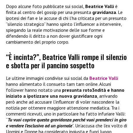
Dopo alcune foto pubblicate sui social,
Beatrice Valli
è
finita al centro del gossip per una presunta
gravidanza
. Le
ipotesi dei fan e le accuse di chi l’ha criticata per un presunto
“silenzio strategico” hanno spinto l’influencer a intervenire,
spiegando la reale motivazione delle sue forme e
difendendo il diritto a non dover giustificare ogni
cambiamento del proprio corpo.
“È incinta?”, Beatrice Valli rompe il silenzio
e sbotta per il pancino sospetto
Le ultime immagini condivise sui social da
Beatrice Valli
hanno alimentato il consueto tam tam online. Alcuni
follower hanno notato una
presunta roto3ndità e hanno
iniziato a ipotizzare una nuova gravidanza
, arrivando
però anche ad accusare l’influencer di voler nascondere la
notizia per ottenere maggiore attenzione mediatica. Tra i
commenti ricevuti, uno in particolare ha fatto infuriare Valli:
“
Tu vuoi coprire questa gravidanza perché vuoi prenderci in giro
e vendere l’esclusiva ad un giornale
”. Un’accusa che l’ex volto di
Uomini e Donne ha considerato ingiusta e fuori luogo,