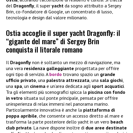
del
Dragonfly
, il super
yacht
da sogno attribuito a Sergey
Brin, co-fondatore di Google, un concentrato di lusso,
tecnologia e design dal valore milionario.
Ostia accoglie il super yacht Dragonfly: il
“gigante del mare” di Sergey Brin
conquista il litorale romano
Il
Dragonfly
non è soltanto un mezzo di navigazione, ma
una vera
residenza galleggiante
progettata per offrire
ogni tipo di servizio. A
bordo
trovano spazio un
grande
ufficio privato
, una
palestra attrezzata
, una
sala giochi
,
una
spa
, un
cinema
e un’area dedicata agli
sport acquatici
.
Tra gli elementi più scenografici spicca la
piscina con fondo
in vetro
situata sul ponte principale, pensata per offrire
un’esperienza di relax immersi nel panorama marino.
Particolarmente innovativa è anche la
piattaforma di
poppa apribile
, che consente un accesso diretto al mare e
trasforma la parte posteriore dello yacht in un vero
beach
club privato
. La nave dispone inoltre di
due aree destinate