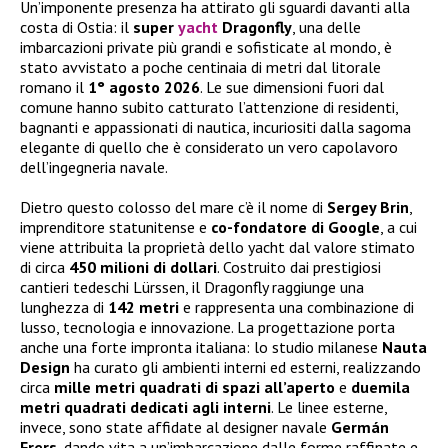
Un’imponente presenza ha attirato gli sguardi davanti alla
costa di Ostia: il
super
yacht
Dragonfly
, una delle
imbarcazioni private più grandi e sofisticate al mondo, è
stato avvistato a poche centinaia di metri dal litorale
romano il
1° agosto 2026
. Le sue dimensioni fuori dal
comune hanno subito catturato l’attenzione di residenti,
bagnanti e appassionati di nautica, incuriositi dalla sagoma
elegante di quello che è considerato un vero capolavoro
dell’ingegneria navale.
Dietro questo colosso del mare c’è il nome di
Sergey Brin
,
imprenditore statunitense e
co-fondatore di Google
, a cui
viene attribuita la proprietà dello yacht dal valore stimato
di circa
450 milioni di dollari
. Costruito dai prestigiosi
cantieri tedeschi Lürssen, il Dragonfly raggiunge una
lunghezza di
142 metri
e rappresenta una combinazione di
lusso, tecnologia e innovazione. La progettazione porta
anche una forte impronta italiana: lo studio milanese
Nauta
Design
ha curato gli ambienti interni ed esterni, realizzando
circa
mille metri quadrati di spazi all’aperto
e
duemila
metri quadrati dedicati agli interni
. Le linee esterne,
invece, sono state affidate al designer navale
Germán
Frers
, dando vita a un’imbarcazione dalle forme raffinate e