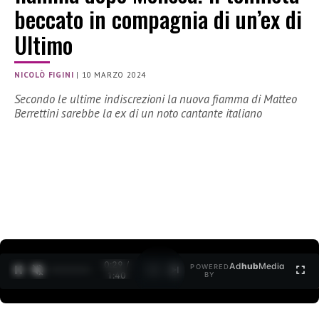
beccato in compagnia di un’ex di
Ultimo
NICOLÒ FIGINI
|
10 MARZO 2024
Secondo le ultime indiscrezioni la nuova fiamma di Matteo
Berrettini sarebbe la ex di un noto cantante italiano
0:30 /
Ad
hub
Media
POWERED
1
/
2
1:40
BY