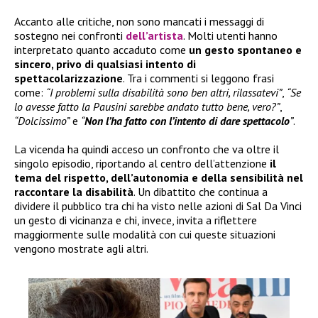
Accanto alle critiche, non sono mancati i messaggi di
sostegno nei confronti
dell’artista
. Molti utenti hanno
interpretato quanto accaduto come
un gesto spontaneo e
sincero, privo di qualsiasi intento di
spettacolarizzazione
. Tra i commenti si leggono frasi
come:
“I problemi sulla disabilità sono ben altri, rilassatevi”
,
“Se
lo avesse fatto la Pausini sarebbe andato tutto bene, vero?”
,
“Dolcissimo”
e
“
Non l’ha fatto con l’intento di dare spettacolo
”
.
La vicenda ha quindi acceso un confronto che va oltre il
singolo episodio, riportando al centro dell’attenzione
il
tema del rispetto, dell’autonomia e della sensibilità nel
raccontare la disabilità
. Un dibattito che continua a
dividere il pubblico tra chi ha visto nelle azioni di Sal Da Vinci
un gesto di vicinanza e chi, invece, invita a riflettere
maggiormente sulle modalità con cui queste situazioni
vengono mostrate agli altri.