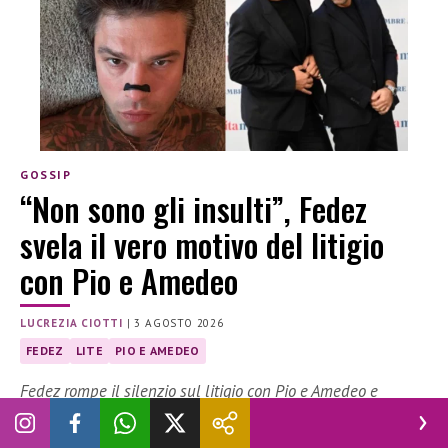
GOSSIP
“Non sono gli insulti”, Fedez
svela il vero motivo del litigio
con Pio e Amedeo
LUCREZIA CIOTTI
|
3 AGOSTO 2026
FEDEZ
LITE
PIO E AMEDEO
Fedez rompe il silenzio sul litigio con Pio e Amedeo e
racconta il retroscena che, a suo dire, ha messo fine alla loro
amicizia.