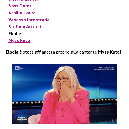
Boss Doms
Achille Lauro
Vanessa Incontrada
Stefano Accorsi
Elodie
Myss Keta
Elodie
è stata affiancata proprio alla cantante
Myss Keta
!