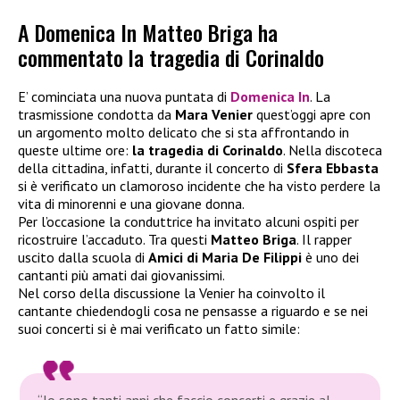
A Domenica In Matteo Briga ha
commentato la tragedia di Corinaldo
E’ cominciata una nuova puntata di
Domenica In
. La
trasmissione condotta da
Mara Venier
quest’oggi apre con
un argomento molto delicato che si sta affrontando in
queste ultime ore:
la tragedia di Corinaldo
. Nella discoteca
della cittadina, infatti, durante il concerto di
Sfera Ebbasta
si è verificato un clamoroso incidente che ha visto perdere la
vita di minorenni e una giovane donna.
Per l’occasione la conduttrice ha invitato alcuni ospiti per
ricostruire l’accaduto. Tra questi
Matteo Briga
. Il rapper
uscito dalla scuola di
Amici di Maria De Filippi
è uno dei
cantanti più amati dai giovanissimi.
Nel corso della discussione la Venier ha coinvolto il
cantante chiedendogli cosa ne pensasse a riguardo e se nei
suoi concerti si è mai verificato un fatto simile:
“Io sono tanti anni che faccio concerti e grazie al