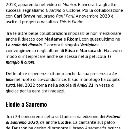
2018, apparendo nel video di
Monica
. E ancora tra gli altri
successi segnaliamo
Guaranà
o Ciclone. Poi la collaborazione
con
Carl Brave
nel brano
Parli Parli
. A novembre 2020 è
uscito il progetto natalizio
This is Elodie
.
Tra le altre belle collaborazioni impossibile non menzionare
anche il duetto con
Madame
e
Rkomi
, con quest’ultimo ne
La coda del diavolo.
E ancora il singolo
Vertigine
e i
coinvolgimento negli album di
Elisa
e
Marracash.
Ha avuto
modo di interpretare anche se stessa nella pellicola
Ti
mangio il cuore
.
Delle altre esperienze citiamo anche la sua presenza a
Le
Iene
nel ruolo di co-conduttrice. Il suo monologo ha colpito
tutti. Nel 2022 torna nella scuola di
Amici 21
in veste di
giudice per la gara tra i ragazzi.
Elodie a Sanremo
Tra i 24 concorrenti della settantesima edizione dei
Festival
di Sanremo 2020
, c’è anche
Elodie
. La cantante sul palco
dell’Ariston ha deciso di proporre il brano
Andromeda
, scritta