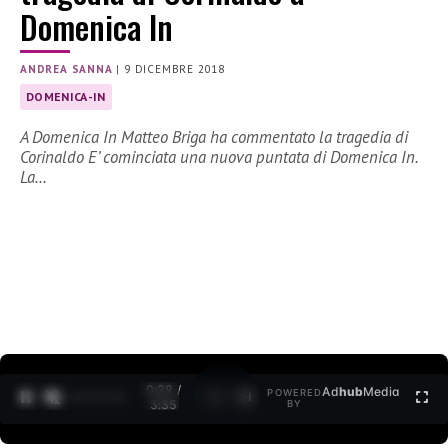
Domenica In
ANDREA SANNA
|
9 DICEMBRE 2018
DOMENICA-IN
A Domenica In Matteo Briga ha commentato la tragedia di
Corinaldo E’ cominciata una nuova puntata di Domenica In.
La…
0:30 /
Ad
hub
Media
POWERED
1
/
2
3:35
BY