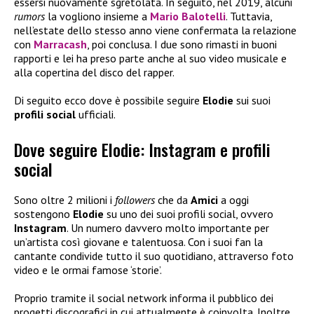
essersi nuovamente sgretolata. In seguito, nel 2019, alcuni
rumors
la vogliono insieme a
Mario Balotelli
. Tuttavia,
nell’estate dello stesso anno viene confermata la relazione
con
Marracash
, poi conclusa. I due sono rimasti in buoni
rapporti e lei ha preso parte anche al suo video musicale e
alla copertina del disco del rapper.
Di seguito ecco dove è possibile seguire
Elodie
sui suoi
profili social
ufficiali.
Dove seguire Elodie: Instagram e profili
social
Sono oltre 2 milioni i
followers
che da
Amici
a oggi
sostengono
Elodie
su uno dei suoi profili social, ovvero
Instagram
. Un numero davvero molto importante per
un’artista così giovane e talentuosa. Con i suoi fan la
cantante condivide tutto il suo quotidiano, attraverso foto
video e le ormai famose ‘storie’.
Proprio tramite il social network informa il pubblico dei
progetti discografici in cui attualmente è coinvolta. Inoltre