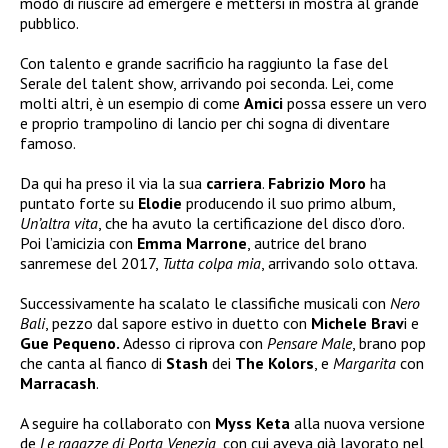
modo di riuscire ad emergere e mettersi in mostra al grande
pubblico.
Con talento e grande sacrificio ha raggiunto la fase del
Serale
del talent show, arrivando poi seconda. Lei, come
molti altri, è un esempio di come
Amici
possa essere un vero
e proprio trampolino di lancio per chi sogna di diventare
famoso.
Da qui ha preso il via la sua
carriera
.
Fabrizio Moro
ha
puntato forte su
Elodie
producendo il suo primo album,
Un’altra vita
, che ha avuto la certificazione del disco d’oro.
Poi l’amicizia con
Emma Marrone
, autrice del brano
sanremese del 2017,
Tutta colpa mia
, arrivando solo ottava.
Successivamente ha scalato le classifiche musicali con
Nero
Bali
, pezzo dal sapore estivo in duetto con
Michele Brav
i e
Gue Pequeno.
Adesso ci riprova con
Pensare Male
, brano pop
che canta al fianco di
Stash
dei
The Kolors
, e
Margarita
con
Marracash
.
A seguire ha collaborato con
Myss Keta
alla nuova versione
de
Le ragazze di Porta Venezia
, con cui aveva già lavorato nel