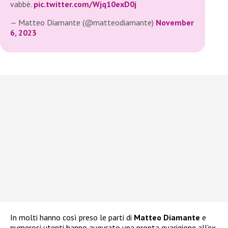
vabbè.
pic.twitter.com/Wjq10exD0j
— Matteo Diamante (@matteodiamante)
November
6, 2023
In molti hanno così preso le parti di
Matteo Diamante
e
numerosi utenti hanno augurato una pronta guarigione all’ex