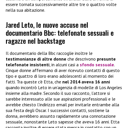
essere tornata successivamente altre tre o quattro volte
nella sua abitazione.
Jared Leto, le nuove accuse nel
documentario Bbc: telefonate sessuali e
ragazze nel backstage
Il documentario della Bbc raccoglie inoltre le
testimonianze di altre donne
che descrivono
presunte
telefonate insistenti
, in alcuni casi a
sfondo sessuale
.
Cinque donne affermano di aver ricevuto contatti di questo
tipo e quattro di loro erano adolescenti al momento dei
fatti. Tra queste c’è Etta, che
nel 2014 aveva 16 anni
quando incontrò Leto in un’agenzia di modelle di Los Angeles
insieme alla madre. Secondo il suo racconto, l’attore si
sarebbe interessato alle sue aspirazioni professionali e le
avrebbe chiesto l’indirizzo email per invitarle entrambe alla
sua festa degli Oscar. I successivi contatti, sostiene la
donna, avrebbero assunto rapidamente una connotazione
sessuale, nonostante Leto sapesse che aveva 16 anni. Etta
racconta inoltre di essere stata messa in contatto con un