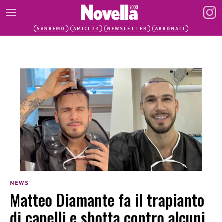
SANREMO
AMICI 24
NEWSLETTER
ABBONATI
NEWS
Matteo Diamante fa il trapianto
di capelli e sbotta contro alcuni