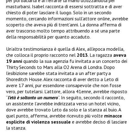
per poi baciarla e afferrarle la mano utilizzandola per
masturbarsi. Isabel racconta di essersi sottratta e di aver
chiesto di poter lasciare il luogo. Solo in un secondo
momento, cercando informazioni sull’attore online, avrebbe
scoperto che aveva più di trent’anni. La donna afferma di
aver trascorso molto tempo attribuendo a sé una parte
della responsabilità per quanto accaduto.
Un’altra testimonianza è quella di Alex, all’epoca modella,
che colloca il proprio racconto nel
2013
. La ragazza
aveva
19 anni
quando la sua agenzia fu invitata a un concerto dei
Thirty Seconds to Mars alla O2 Arena di Londra. Dopo
l’esibizione sarebbe stata invitata a un after party a
Shoreditch House. Alex racconta di aver detto a Leto di
avere 17 anni, pur essendone consapevole che non fosse
vero, per tutelarsi. L’attore, allora 41enne, avrebbe risposto
“
l’età è soltanto un numero
“. In seguito, secondo il racconto,
un assistente l’avrebbe indirizzata verso un hotel vicino,
dove avrebbe trovato Leto da solo e la stanza al buio. A
quel punto, afferma, avrebbe ricevuto più volte
minacce
esplicite di violenza sessuale
e avrebbe deciso di lasciare
la stanza.