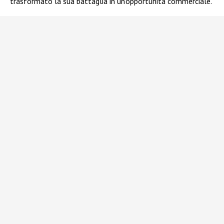
trasformato la sua battaglia in un’opportunità commerciale.