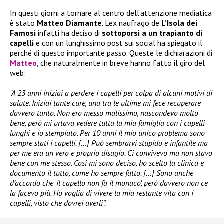
In questi giorni a tornare al centro dell’attenzione mediatica
è stato
Matteo Diamante
. L’ex naufrago de
L’Isola dei
Famosi
infatti ha deciso di
sottoporsi a un trapianto di
capelli
e con un lunghissimo post sui social ha spiegato il
perché di questo importante passo. Queste le dichiarazioni di
Matteo
, che naturalmente in breve hanno fatto il giro del
web:
“A 23 anni iniziai a perdere i capelli per colpa di alcuni motivi di
salute. Iniziai tante cure, una tra le ultime mi fece recuperare
davvero tanto. Non ero messo malissimo, nascondevo molto
bene, però mi urtava vedere tutta la mia famiglia con i capelli
lunghi e io stempiato. Per 10 anni il mio unico problema sono
sempre stati i capelli. […] Può sembrarvi stupido e infantile ma
per me era un vero e proprio disagio. Ci convivevo ma non stavo
bene con me stesso. Cosi mi sono deciso, ho scelto la clinica e
documento il tutto, come ho sempre fatto. […] Sono anche
d’accordo che ‘il capello non fa il monaco’, però davvero non ce
la facevo più. Ho voglia di vivere la mia restante vita con i
capelli, visto che dovrei averli”.