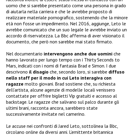
uomo che si sarebbe presentato come una persona in grado
di aiutarla nella carriera e che le avrebbe proposto di
realizzare materiale pornografico, sostenendo che la minore
età non fosse un impedimento. Nel 2016, aggiunge, Leto le
avrebbe comunicato che un suo legale le avrebbe inviato un
accordo di riservatezza. La Bbc afferma di aver visionato il
documento, che però non sarebbe mai stato firmato.
Nel documentario
intervengono anche due uomini
che
hanno lavorato per lungo tempo con i Thirty Seconds to
Mars, indicati con i nomi di fantasia Brad e Simon. I due
descrivono
il disagio
che, secondo loro, si sarebbe
diffuso
nello staff per il modo in cui Leto interagiva con
ragazze
molto giovani. Brad sostiene che, su richiesta
dell’artista, alcune agenzie di modelle locali venissero
contattate per offrire biglietti Vip gratuiti e accesso al
backstage. Le ragazze che salivano sul palco durante gli
ultimi brani, racconta ancora, sarebbero state
successivamente invitate nel camerino.
Le accuse nei confronti di Jared Leto, sottolinea la Bbc,
circolano online da diversi anni. L’emittente britannica