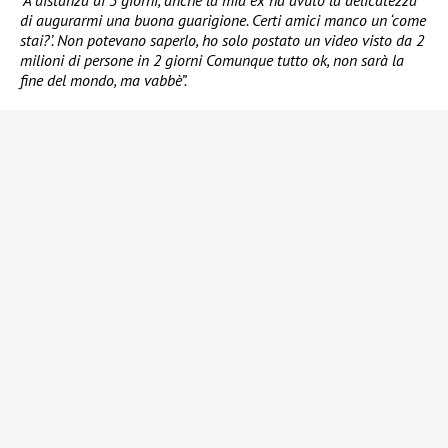
“A distanza di 3 giorni, anche la mia ex ha avuto la delicatezza
di augurarmi una buona guarigione. Certi amici manco un ‘come
stai?’. Non potevano saperlo, ho solo postato un video visto da 2
milioni di persone in 2 giorni Comunque tutto ok, non sarà la
fine del mondo, ma vabbè”.