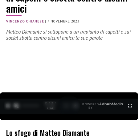
amici
VINCENZO CHIANESE
|
7 NOVEMBRE 2023
Matteo Diamante si sottopone a un trapianto di capelli e sui
social sbotta contro alcuni amici: le sue parole
0:15 /
Ad
hub
Media
POWERED
1
/
2
1:40
BY
Lo sfogo di Matteo Diamante