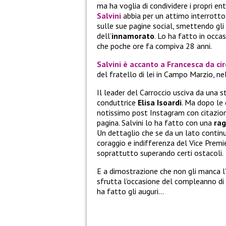
ma ha voglia di condividere i propri e
Salvini
abbia per un attimo interrotto 
sulle sue pagine social, smettendo gli 
dell’
innamorato
. Lo ha fatto in occa
che poche ore fa compiva 28 anni.
Salvini è accanto a Francesca da ci
del fratello di lei in Campo Marzio, ne
Il leader del Carroccio usciva da una 
conduttrice
Elisa Isoardi
. Ma dopo le 
notissimo post Instagram con citazion
pagina. Salvini lo ha fatto con una
rag
Un dettaglio che se da un lato continua
coraggio e indifferenza del Vice Premie
soprattutto superando certi ostacoli.
E a dimostrazione che non gli manca l’
sfrutta l’occasione del compleanno di 
ha fatto gli auguri…