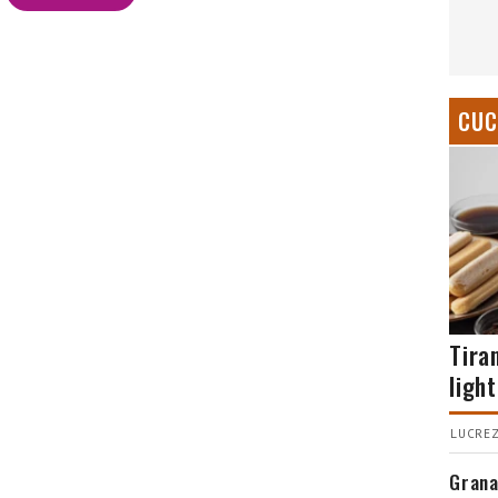
CUC
Tira
light
LUCREZ
Grana