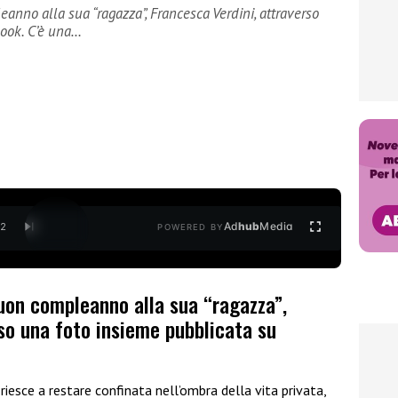
nno alla sua “ragazza”, Francesca Verdini, attraverso
book. C’è una…
Ad
hub
Media
/
2
POWERED BY
uon compleanno alla sua “ragazza”,
so una foto insieme pubblicata su
riesce a restare confinata nell’ombra della vita privata,