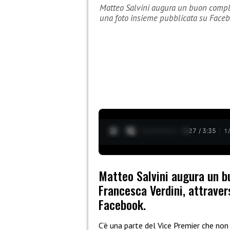
Matteo Salvini augura un buon complea
una foto insieme pubblicata su Face
0:28 / 3:35
1
Matteo Salvini augura un b
Francesca Verdini, attraver
Facebook.
C’è una parte del Vice Premier che non 