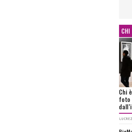
CHI
Chi 
foto
dall
LUCREZ
BigMa