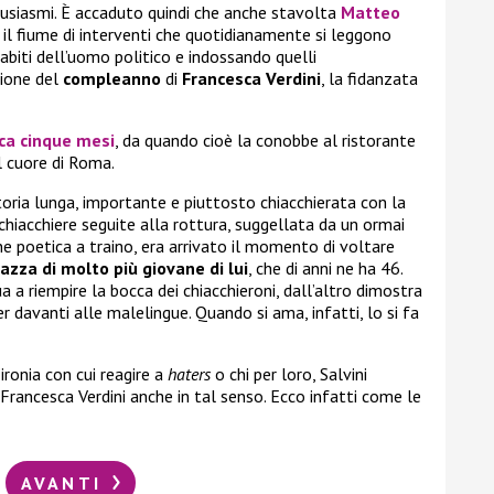
ntusiasmi. È accaduto quindi che anche stavolta
Matteo
il fiume di interventi che quotidianamente si leggono
abiti dell’uomo politico e indossando quelli
sione del
compleanno
di
Francesca Verdini
, la fidanzata
rca cinque mesi
, da quando cioè la conobbe al ristorante
l cuore di Roma.
storia lunga, importante e piuttosto chiacchierata con la
chiacchiere seguite alla rottura, suggellata da un ormai
e poetica a traino, era arrivato il momento di voltare
azza di molto più giovane di lui
, che di anni ne ha 46.
 a riempire la bocca dei chiacchieroni, dall’altro dimostra
r davanti alle malelingue. Quando si ama, infatti, lo si fa
ironia con cui reagire a
haters
o chi per loro, Salvini
Francesca Verdini anche in tal senso. Ecco infatti come le
AVANTI