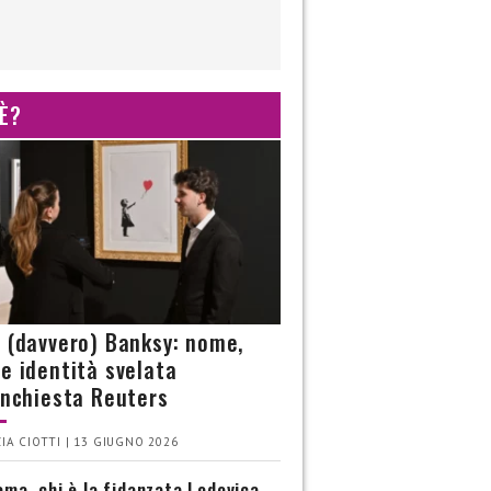
 È?
è (davvero) Banksy: nome,
 e identità svelata
’inchiesta Reuters
IA CIOTTI | 13 GIUGNO 2026
ma, chi è la fidanzata Lodovica