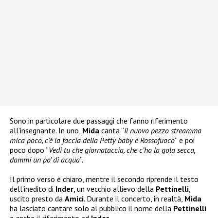
Sono in particolare due passaggi che fanno riferimento
all’insegnante. In uno,
Mida
canta “
Il nuovo pezzo streamma
mica poco, c’è la faccia della Petty baby è Rossofuoco
” e poi
poco dopo “
Vedi tu che giornataccia, che c’ho la gola secca,
dammi un po’ di acqua
“.
Il primo verso è chiaro, mentre il secondo riprende il testo
dell’inedito di
Inder
, un vecchio allievo della
Pettinelli
,
uscito presto da
Amici
. Durante il concerto, in realtà,
Mida
ha lasciato cantare solo al pubblico il nome della
Pettinelli
e anche il riferimento ad
Inder
.