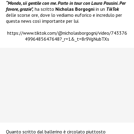
“Mondo, sii gentile con me. Parto in tour con Laura Pausini. Per
favore, grazie”,
ha scritto
Nicholas Borgogni
in un
TikTok
delle scorse ore, dove lo vediamo euforico e incredulo per
questa news così importante per lui.
https://www.tiktok.com/@nicholasborgogni/video/743376
4996485647648?_r=1&_t=8r9VgNubTXs
Quanto scritto dal ballerino è circolato piuttosto