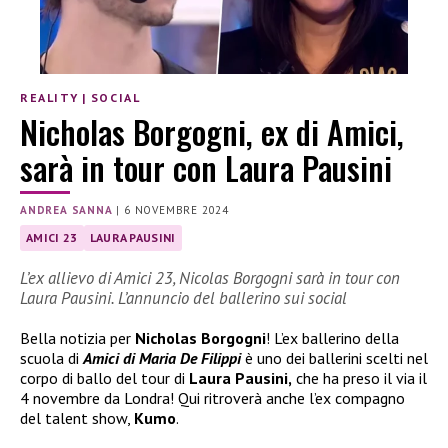
REALITY
|
SOCIAL
Nicholas Borgogni, ex di Amici,
sarà in tour con Laura Pausini
ANDREA SANNA
|
6 NOVEMBRE 2024
AMICI 23
LAURA PAUSINI
L’ex allievo di Amici 23, Nicolas Borgogni sarà in tour con
Laura Pausini. L’annuncio del ballerino sui social
Bella notizia per
Nicholas Borgogni
! L’ex ballerino della
scuola di
Amici di Maria De Filippi
è uno dei ballerini scelti nel
corpo di ballo del tour di
Laura Pausini,
che ha preso il via il
4 novembre da Londra! Qui ritroverà anche l’ex compagno
del talent show,
Kumo
.