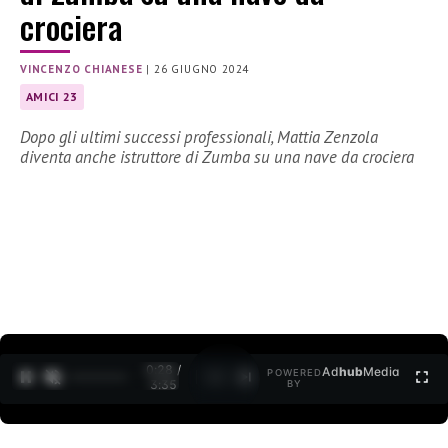
crociera
VINCENZO CHIANESE
|
26 GIUGNO 2024
AMICI 23
Dopo gli ultimi successi professionali, Mattia Zenzola
diventa anche istruttore di Zumba su una nave da crociera
0:30 /
Ad
hub
Media
POWERED
1
/
2
3:35
BY