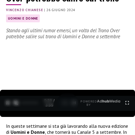
VINCENZO CHIANESE
|
26 GIUGNO 2024
UOMINI E DONNE
Stando agli ultimi rumor emersi, un volto del Trono Over
potrebbe salire sul trono di Uomini e Donne a settembre
0:30 /
Ad
hub
Media
POWERED
1
/
2
3:35
BY
In queste settimane si sta già lavorando alla nuova edizione
di
Uomini e Donne
, che tornerà su Canale 5 a settembre. In