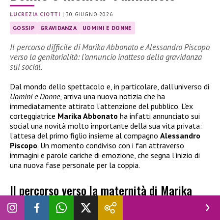
LUCREZIA CIOTTI
|
30 GIUGNO 2026
GOSSIP
GRAVIDANZA
UOMINI E DONNE
Il percorso difficile di Marika Abbonato e Alessandro Piscopo
verso la genitorialità: l’annuncio inatteso della gravidanza
sui social.
Dal mondo dello spettacolo e, in particolare, dall’universo di
Uomini e Donne
, arriva una nuova notizia che ha
immediatamente attirato l’attenzione del pubblico. L’ex
corteggiatrice
Marika Abbonato
ha infatti annunciato sui
social una novità molto importante della sua vita privata:
l’attesa del primo figlio insieme al compagno
Alessandro
Piscopo
. Un momento condiviso con i fan attraverso
immagini e parole cariche di emozione, che segna l’inizio di
una nuova fase personale per la coppia.
Il percorso verso la maternità di Marika
Abbonato: tra attesa, speranza e un amore
che diventa realtà