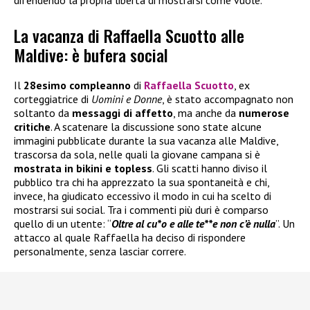
difendendo la propria libertà di mostrarsi come vuole.
La vacanza di Raffaella Scuotto alle
Maldive: è bufera social
Il
28esimo compleanno
di
Raffaella Scuotto
, ex
corteggiatrice di
Uomini e Donne
, è stato accompagnato non
soltanto da
messaggi di affetto
, ma anche da
numerose
critiche
. A scatenare la discussione sono state alcune
immagini pubblicate durante la sua vacanza alle Maldive,
trascorsa da sola, nelle quali la giovane campana si è
mostrata in bikini e topless
. Gli scatti hanno diviso il
pubblico tra chi ha apprezzato la sua spontaneità e chi,
invece, ha giudicato eccessivo il modo in cui ha scelto di
mostrarsi sui social. Tra i commenti più duri è comparso
quello di un utente: “
Oltre al cu*o e alle te**e non c’è nulla
”. Un
attacco al quale Raffaella ha deciso di rispondere
personalmente, senza lasciar correre.