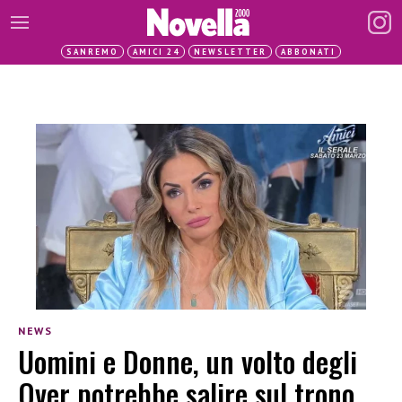
SANREMO
AMICI 24
NEWSLETTER
ABBONATI
NEWS
Uomini e Donne, un volto degli
Over potrebbe salire sul trono