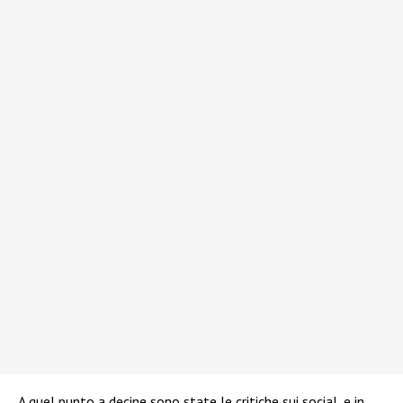
A quel punto a decine sono state le critiche sui social, e in