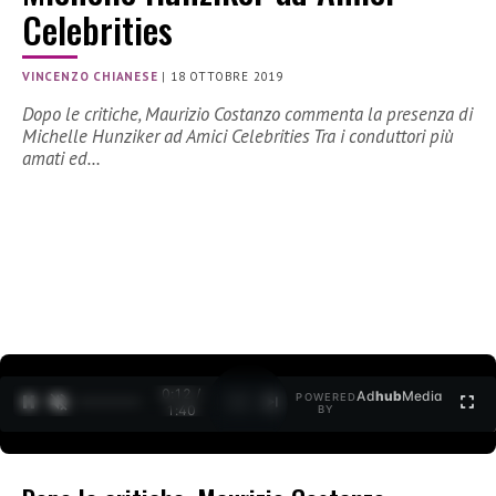
Celebrities
VINCENZO CHIANESE
|
18 OTTOBRE 2019
Dopo le critiche, Maurizio Costanzo commenta la presenza di
Michelle Hunziker ad Amici Celebrities Tra i conduttori più
amati ed…
0:12 /
Ad
hub
Media
POWERED
1
/
2
1:40
BY