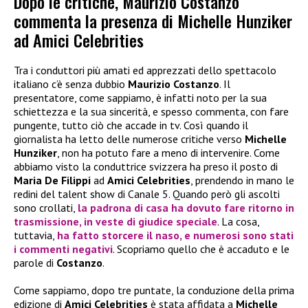
Dopo le critiche, Maurizio Costanzo
commenta la presenza di Michelle Hunziker
ad Amici Celebrities
Tra i conduttori più amati ed apprezzati dello spettacolo
italiano c’è senza dubbio
Maurizio Costanzo
. Il
presentatore, come sappiamo, è infatti noto per la sua
schiettezza e la sua sincerità, e spesso commenta, con fare
pungente, tutto ciò che accade in tv. Così quando il
giornalista ha letto delle numerose critiche verso
Michelle
Hunziker
, non ha potuto fare a meno di intervenire. Come
abbiamo visto la conduttrice svizzera ha preso il posto di
Maria De Filippi
ad
Amici Celebrities
, prendendo in mano le
redini del talent show di Canale 5. Quando però gli ascolti
sono crollati,
la padrona di casa ha dovuto fare ritorno in
trasmissione, in veste di giudice speciale
. La cosa,
tuttavia,
ha fatto storcere il naso, e numerosi sono stati
i commenti negativi
. Scopriamo quello che è accaduto e le
parole di
Costanzo
.
Come sappiamo, dopo tre puntate, la conduzione della prima
edizione di
Amici Celebrities
è stata affidata a
Michelle