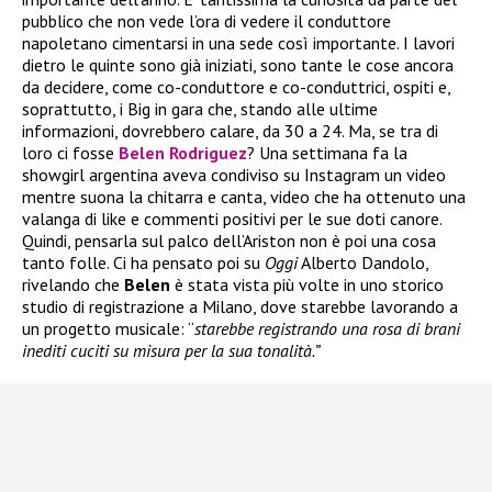
pubblico che non vede l’ora di vedere il conduttore
napoletano cimentarsi in una sede così importante. I lavori
dietro le quinte sono già iniziati, sono tante le cose ancora
da decidere, come co-conduttore e co-conduttrici, ospiti e,
soprattutto, i Big in gara che, stando alle ultime
informazioni, dovrebbero calare, da 30 a 24. Ma, se tra di
loro ci fosse
Belen Rodriguez
? Una settimana fa la
showgirl argentina aveva condiviso su Instagram un video
mentre suona la chitarra e canta, video che ha ottenuto una
valanga di like e commenti positivi per le sue doti canore.
Quindi, pensarla sul palco dell’Ariston non è poi una cosa
tanto folle. Ci ha pensato poi su
Oggi
Alberto Dandolo,
rivelando che
Belen
è stata vista più volte in uno storico
studio di registrazione a Milano, dove starebbe lavorando a
un progetto musicale: “
starebbe registrando una rosa di brani
inediti cuciti su misura per la sua tonalità.”