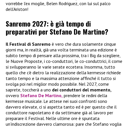
vorrebbe l’ex moglie, Belen Rodriguez, con lui sul palco
dell’Ariston!
Sanremo 2027: è già tempo di
preparativi per Stefano De Martino?
Il Festival di Sanremo
è vero che dura solamente cinque
giorni ma, in realtà, già una volta terminata una edizione è
subito tempo di pensare alla prossima, tra i Big da scegliere,
le Nuove Proposte, i co-conduttori, le co-conduttrici, il come
si svilupperanno le varie serate eccetera. Insomma, tutto
quello che c’è dietro la realizzazione della kermesse richiede
tanto tempo e la massima attenzione affinché il tutto si
svolga poi nel miglior modo possibile. Nel 2027, come
saprete, toccherà a uno
dei conduttori del momento,
ovvero
Stefano De Martino,
prendere le redini della
kermesse musicale. Le attese nei suoi confronti sono
davvero elevate, ci si aspetta tanto ed è per questo che il
conduttore napoletano è da settimane già al lavoro per
preparare il Festival. Nelle ultime ore è spuntata
un’indiscrezione davvero clamorosa: pare che Stefano voglia