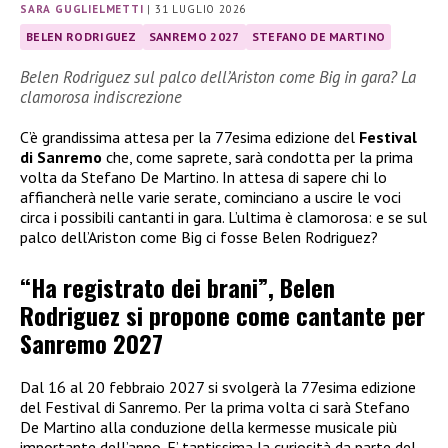
SARA GUGLIELMETTI
|
31 LUGLIO 2026
BELEN RODRIGUEZ
SANREMO 2027
STEFANO DE MARTINO
Belen Rodriguez sul palco dell’Ariston come Big in gara? La
clamorosa indiscrezione
C’è grandissima attesa per la 77esima edizione del
Festival
di Sanremo
che, come saprete, sarà condotta per la prima
volta da Stefano De Martino. In attesa di sapere chi lo
affiancherà nelle varie serate, cominciano a uscire le voci
circa i possibili cantanti in gara. L’ultima è clamorosa: e se sul
palco dell’Ariston come Big ci fosse Belen Rodriguez?
“Ha registrato dei brani”, Belen
Rodriguez si propone come cantante per
Sanremo 2027
Dal 16 al 20 febbraio 2027 si svolgerà la 77esima edizione
del Festival di Sanremo. Per la prima volta ci sarà Stefano
De Martino alla conduzione della kermesse musicale più
importante dell’anno. E’ tantissima la curiosità da parte del