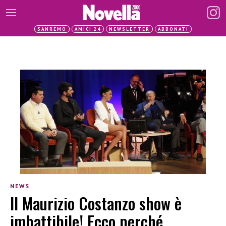
SANREMO
AMICI 24
NEWSLETTER
ABBONATI
NEWS
Il Maurizio Costanzo show è
imbattibile! Ecco perché…