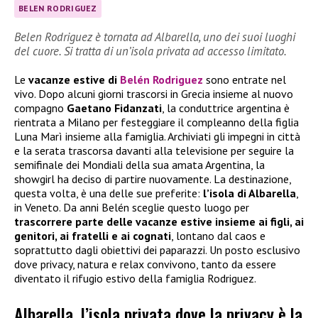
BELEN RODRIGUEZ
Belen Rodriguez è tornata ad Albarella, uno dei suoi luoghi
del cuore. Si tratta di un’isola privata ad accesso limitato.
Le
vacanze estive di
Belén Rodriguez
sono entrate nel
vivo. Dopo alcuni giorni trascorsi in Grecia insieme al nuovo
compagno
Gaetano Fidanzati
, la conduttrice argentina è
rientrata a Milano per festeggiare il compleanno della figlia
Luna Marì insieme alla famiglia. Archiviati gli impegni in città
e la serata trascorsa davanti alla televisione per seguire la
semifinale dei Mondiali della sua amata Argentina, la
showgirl ha deciso di partire nuovamente. La destinazione,
questa volta, è una delle sue preferite:
l’isola di Albarella
,
in Veneto. Da anni Belén sceglie questo luogo per
trascorrere parte delle vacanze estive insieme ai figli, ai
genitori, ai fratelli e ai cognati
, lontano dal caos e
soprattutto dagli obiettivi dei paparazzi. Un posto esclusivo
dove privacy, natura e relax convivono, tanto da essere
diventato il rifugio estivo della famiglia Rodriguez.
Albarella, l’isola privata dove la privacy è la