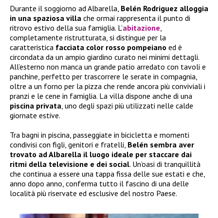
Durante il soggiorno ad Albarella,
Belén Rodriguez alloggia
in una spaziosa villa
che ormai rappresenta il punto di
ritrovo estivo della sua famiglia. L’
abitazione
,
completamente ristrutturata, si distingue per la
caratteristica
facciata color rosso pompeiano
ed è
circondata da un ampio giardino curato nei minimi dettagli.
All’esterno non manca un grande patio arredato con tavoli e
panchine, perfetto per trascorrere le serate in compagnia,
oltre a un forno per la pizza che rende ancora più conviviali i
pranzi e le cene in famiglia. La villa dispone anche di una
piscina privata
, uno degli spazi più utilizzati nelle calde
giornate estive.
Tra bagni in piscina, passeggiate in bicicletta e momenti
condivisi con figli, genitori e fratelli,
Belén sembra aver
trovato ad Albarella il luogo ideale per staccare dai
ritmi della televisione e dei social
. Un’oasi di tranquillità
che continua a essere una tappa fissa delle sue estati e che,
anno dopo anno, conferma tutto il fascino di una delle
località più riservate ed esclusive del nostro Paese.