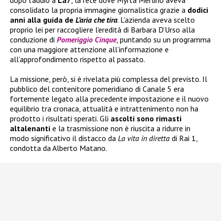
dopo l’addio a
La7
, la rete dove Myrta Merlino aveva
consolidato la propria immagine giornalistica grazie a
dodici
anni alla guida de
L’aria che tira
. L’azienda aveva scelto
proprio lei per raccogliere l’eredità di Barbara D’Urso alla
conduzione di
Pomeriggio Cinque
, puntando su un programma
con una maggiore attenzione all’informazione e
all’approfondimento rispetto al passato.
La missione, però, si è rivelata più complessa del previsto. Il
pubblico del contenitore pomeridiano di Canale 5 era
fortemente legato alla precedente impostazione e il nuovo
equilibrio tra cronaca, attualità e intrattenimento non ha
prodotto i risultati sperati. Gli
ascolti sono rimasti
altalenanti
e la trasmissione non è riuscita a ridurre in
modo significativo il distacco da
La vita in diretta
di Rai 1,
condotta da Alberto Matano.