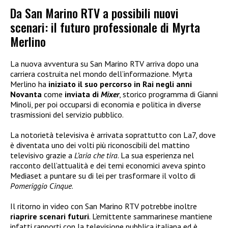
Da San Marino RTV a possibili nuovi
scenari: il futuro professionale di Myrta
Merlino
La nuova avventura su San Marino RTV arriva dopo una
carriera costruita nel mondo dell’informazione. Myrta
Merlino ha
iniziato il suo percorso in Rai negli anni
Novanta
come
inviata di
Mixer
, storico programma di Gianni
Minoli, per poi occuparsi di economia e politica in diverse
trasmissioni del servizio pubblico.
La notorietà televisiva è arrivata soprattutto con La7, dove
è diventata uno dei volti più riconoscibili del mattino
televisivo grazie a
L’aria che tira
. La sua esperienza nel
racconto dell’attualità e dei temi economici aveva spinto
Mediaset a puntare su di lei per trasformare il volto di
Pomeriggio Cinque
.
Il ritorno in video con San Marino RTV potrebbe inoltre
riaprire scenari futuri
. L’emittente sammarinese mantiene
infatti rapporti con la televisione pubblica italiana ed è