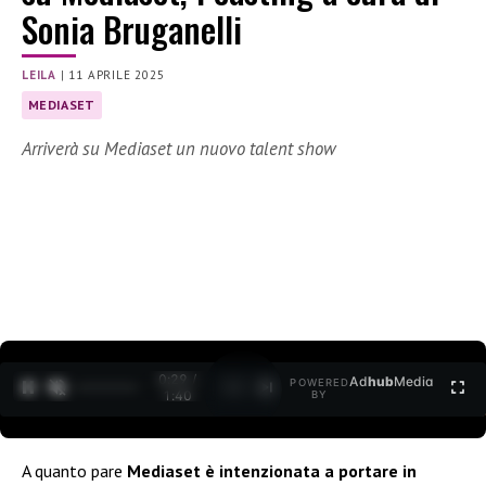
Sonia Bruganelli
LEILA
|
11 APRILE 2025
MEDIASET
Arriverà su Mediaset un nuovo talent show
0:30 /
Ad
hub
Media
POWERED
1
/
2
1:40
BY
A quanto pare
Mediaset è intenzionata a portare in