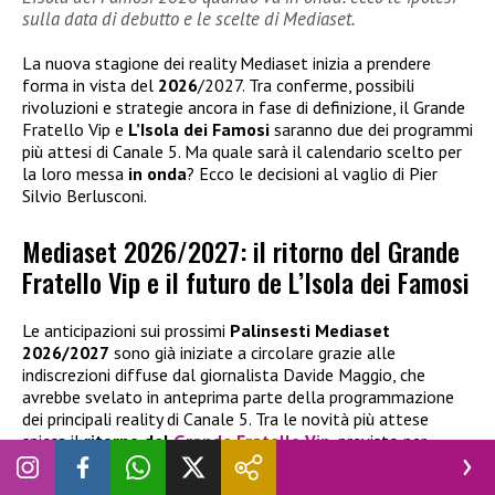
sulla data di debutto e le scelte di Mediaset.
La nuova stagione dei reality Mediaset inizia a prendere
forma in vista del
2026
/2027. Tra conferme, possibili
rivoluzioni e strategie ancora in fase di definizione, il Grande
Fratello Vip e
L’Isola dei Famosi
saranno due dei programmi
più attesi di Canale 5. Ma quale sarà il calendario scelto per
la loro messa
in onda
? Ecco le decisioni al vaglio di Pier
Silvio Berlusconi.
Mediaset 2026/2027: il ritorno del Grande
Fratello Vip e il futuro de L’Isola dei Famosi
Le anticipazioni sui prossimi
Palinsesti Mediaset
2026/2027
sono già iniziate a circolare grazie alle
indiscrezioni diffuse dal giornalista Davide Maggio, che
avrebbe svelato in anteprima parte della programmazione
dei principali reality di Canale 5. Tra le novità più attese
spicca il
ritorno del
Grande Fratello Vip
, previsto per
settembre 2026
, con una squadra che dovrebbe rimanere
invariata: al timone ci sarà ancora
Ilary Blasi
, affiancata